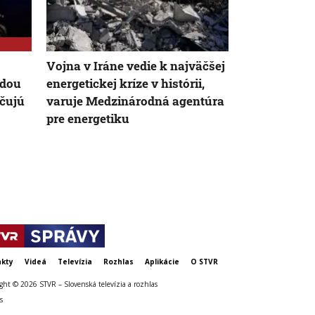
Vojna v Iráne vedie k najväčšej
Svet mieri d
ádou
energetickej kríze v histórii,
upozorňuje
čujú
varuje Medzinárodná agentúra
Internationa
pre energetiku
odsúdila Izr
kty
Videá
Televízia
Rozhlas
Aplikácie
O STVR
ght © 2026 STVR – Slovenská televízia a rozhlas
s