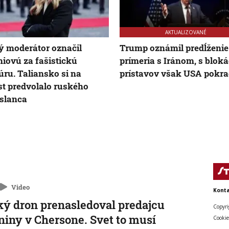
AKTUALIZOVANÉ
 moderátor označil
Trump oznámil predĺženie
iovú za fašistickú
prímeria s Iránom, s blok
úru. Taliansko si na
prístavov však USA pokra
st predvolalo ruského
slanca
Video
Konta
ý dron prenasledoval predajcu
Copyri
niny v Chersone. Svet to musí
Cookie