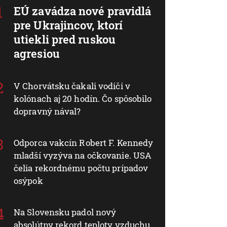
EÚ zavádza nové pravidlá
pre Ukrajincov, ktorí
utiekli pred ruskou
agresiou
V Chorvátsku čakali vodiči v
kolónach aj 20 hodín. Čo spôsobilo
dopravný nával?
Odporca vakcín Robert F. Kennedy
mladší vyzýva na očkovanie. USA
čelia rekordnému počtu prípadov
osýpok
Na Slovensku padol nový
absolútny rekord teploty vzduchu