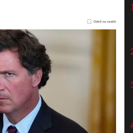
Odlož na neskôr