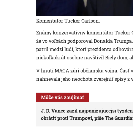
Komentátor Tucker Carlson.
Známy konzervatívny komentátor Tucker Ca
že vo voľbách podporoval Donalda Trumpa. 
patril medzi ľudí, ktorí prezidenta odhová
niekoľkokrát osobne navštívil Biely dom, a
V hnutí MAGA zúri občianska vojna. Časť
nahnevala jeho neochota zverejniť spisy z 
Môže vás zaujímať
J. D. Vance zažil najponižujúcejší týždeň
obrátiť proti Trumpovi, píše The Guardi