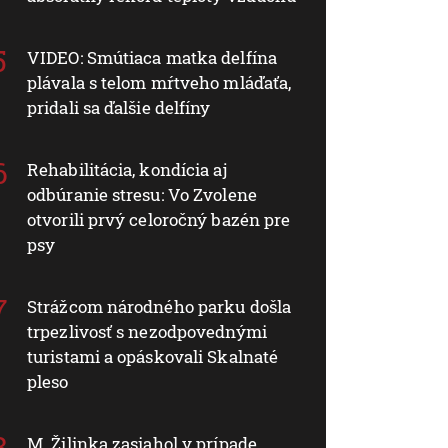
VIDEO: Smútiaca matka delfína
plávala s telom mŕtveho mláďaťa,
pridali sa ďalšie delfíny
Rehabilitácia, kondícia aj
odbúranie stresu: Vo Zvolene
otvorili prvý celoročný bazén pre
psy
Strážcom národného parku došla
trpezlivosť s nezodpovednými
turistami a opáskovali Skalnaté
pleso
M. Žilinka zasiahol v prípade