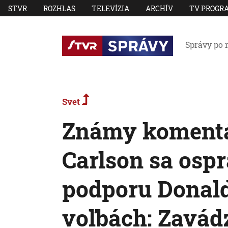
STVR
ROZHLAS
TELEVÍZIA
ARCHÍV
TV PROGR
Správy po 
Svet
Známy komentá
Carlson sa ospr
podporu Donal
voľbách: Zavád