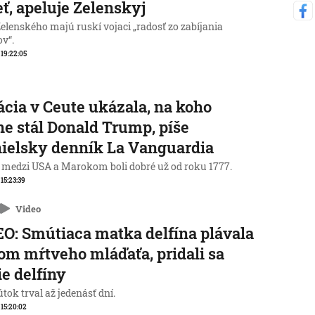
eť, apeluje Zelenskyj
elenského majú ruskí vojaci „radosť zo zabíjania
ov“.
, 19:22:05
ácia v Ceute ukázala, na koho
ne stál Donald Trump, píše
ielsky denník La Vanguardia
 medzi USA a Marokom boli dobré už od roku 1777.
 15:23:39
Video
O: Smútiaca matka delfína plávala
lom mŕtveho mláďaťa, pridali sa
ie delfíny
tok trval až jedenásť dní.
, 15:20:02