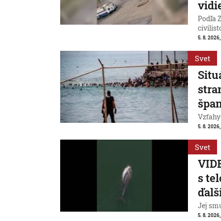
vidi
Podľa Z
civilist
5. 8. 2026
Svet
Situ
stra
špan
Vzťahy
5. 8. 2026,
Svet
VIDE
s te
ďalš
Jej smú
5. 8. 2026