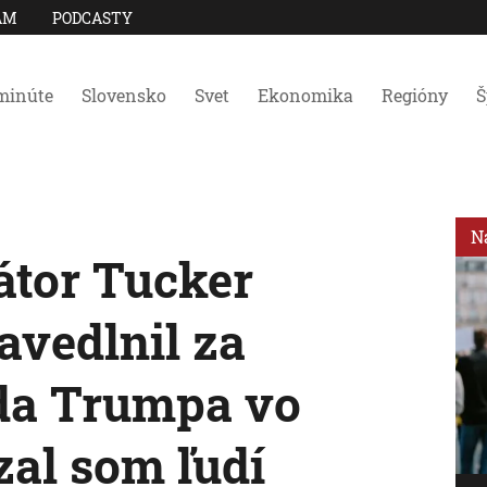
AM
PODCASTY
minúte
Slovensko
Svet
Ekonomika
Regióny
Š
N
tor Tucker
avedlnil za
da Trumpa vo
zal som ľudí