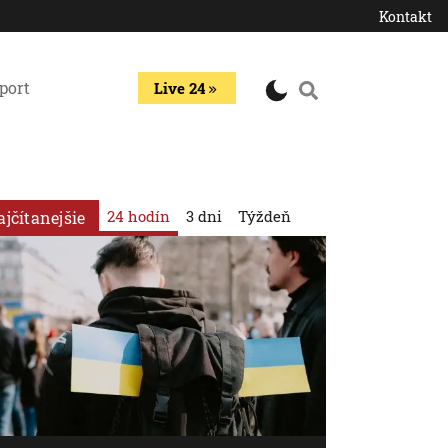
Kontakt
port
Live 24
24 hodín
3 dni
Týždeň
ajčítanejšie