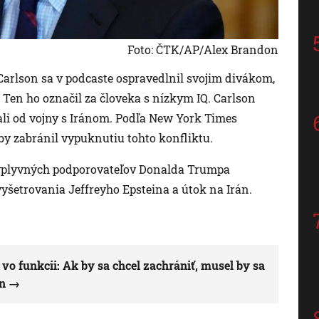
Foto: ČTK/AP/Alex Brandon
rlson sa v podcaste ospravedlnil svojim divákom,
Ten ho označil za človeka s nízkym IQ. Carlson
rali od vojny s Iránom. Podľa New York Times
by zabránil vypuknutiu tohto konfliktu.
 vplyvných podporovateľov Donalda Trumpa
vyšetrovania Jeffreyho Epsteina a útok na Irán.
 vo funkcii: Ak by sa chcel zachrániť, musel by sa
an