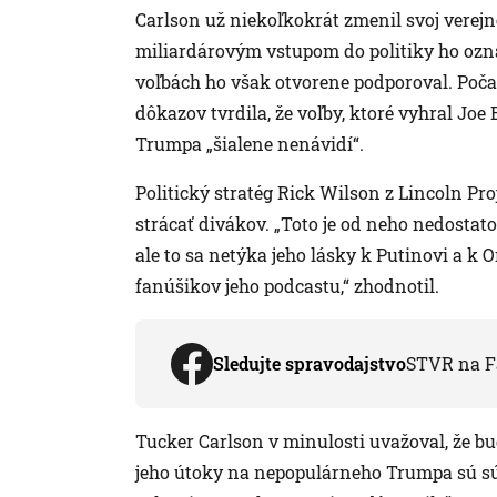
Carlson už niekoľkokrát zmenil svoj verej
miliardárovým vstupom do politiky ho ozna
voľbách ho však otvorene podporoval. Poča
dôkazov tvrdila, že voľby, ktoré vyhral Joe
Trumpa „šialene nenávidí“.
Politický stratég Rick Wilson z Lincoln Proje
strácať divákov. „Toto je od neho nedostato
ale to sa netýka jeho lásky k Putinovi a k 
fanúšikov jeho podcastu,“ zhodnotil.
Sledujte spravodajstvo
STVR na F
Tucker Carlson v minulosti uvažoval, že bu
jeho útoky na nepopulárneho Trumpa sú s