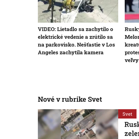
VIDEO: Lietadlo sa zachytilo o
Ruský
elektrické vedenie a zrútilo sa
Melon
na parkovisko. Nešťastie v Los
kreat
Angeles zachytila kamera
prote
veľvy
Nové v rubrike Svet
Svet
Rusk
zele