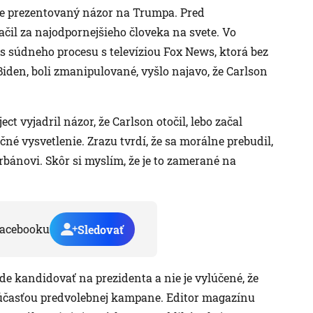
ne prezentovaný názor na Trumpa. Pred
čil za najodpornejšieho človeka na svete. Vo
s súdneho procesu s televíziou Fox News, ktorá bez
 Biden, boli zmanipulované, vyšlo najavo, že Carlson
ct vyjadril názor, že Carlson otočil, lebo začal
čné vysvetlenie. Zrazu tvrdí, že sa morálne prebudil,
Orbánovi. Skôr si myslím, že je to zamerané na
acebooku
Sledovať
de kandidovať na prezidenta a nie je vylúčené, že
účasťou predvolebnej kampane. Editor magazínu