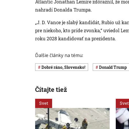
Atlantic Jonathan Lemire zdôraznil, že mom
nahradí Donalda Trumpa.
„J. D. Vance je slabý kandidát, Rubio už kan
pre niekoho, kto príde zvonka,“ uviedol Lem
roku 2028 kandidovať na prezidenta.
Ďalšie články na tému:
Dobré ráno, Slovensko!
Donald Trump
Čítajte tiež
Svet
Svet