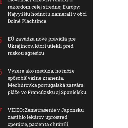
rekordom celej strednej Európy:
Najvyššiu hodnotu namerali v obci
Dolné Plachtince
EÚ zavádza nové pravidlá pre
Ukrajincov, ktorí utiekli pred
ruskou agresiou
Vyzerá ako medúza, no môže
spôsobiť vážne zranenia.
Mechúrovka portugalská zatvára
pláže vo Francúzsku aj Španielsku
VIDEO: Zemetrasenie v Japonsku
zastihlo lekárov uprostred
operácie, pacienta chránili