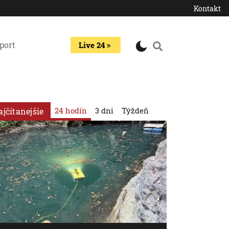
Kontakt
port
Live 24
24 hodín
3 dni
Týždeň
ajčítanejšie