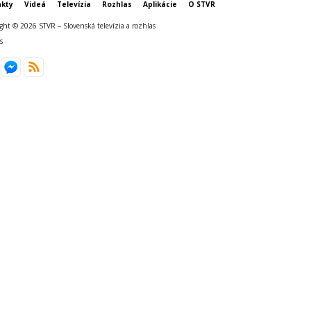
kty
Videá
Televízia
Rozhlas
Aplikácie
O STVR
ght © 2026 STVR – Slovenská televízia a rozhlas
s