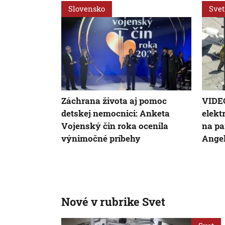
Slovensko
Svet
Záchrana života aj pomoc
VIDEO
detskej nemocnici: Anketa
elekt
Vojenský čin roka ocenila
na pa
výnimočné príbehy
Angel
Nové v rubrike Svet