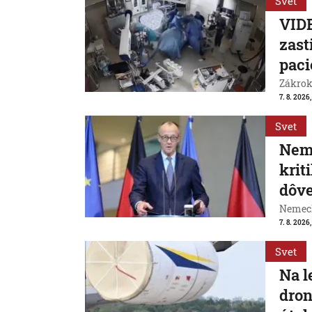
Svet
VIDE
zast
paci
Zákrok 
7. 8. 2026,
Svet
Neme
krit
dôve
Nemeck
7. 8. 2026
Svet
Na l
dron