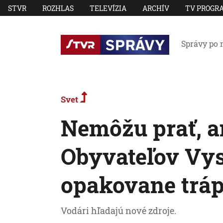
STVR
ROZHLAS
TELEVÍZIA
ARCHÍV
TV PROGR
Správy po 
Svet
Nemôžu prať, an
Obyvateľov Vys
opakovane tráp
Vodári hľadajú nové zdroje.