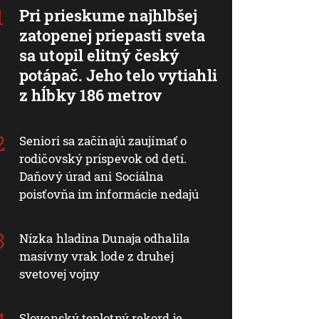
Pri prieskume najhlbšej
zatopenej priepasti sveta
sa utopil elitný český
potápač. Jeho telo vytiahli
z hĺbky 186 metrov
Seniori sa začínajú zaujímať o
rodičovský príspevok od detí.
Daňový úrad ani Sociálna
poisťovňa im informácie nedajú
Nízka hladina Dunaja odhalila
masívny vrak lode z druhej
svetovej vojny
Slovenský teplotný rekord je