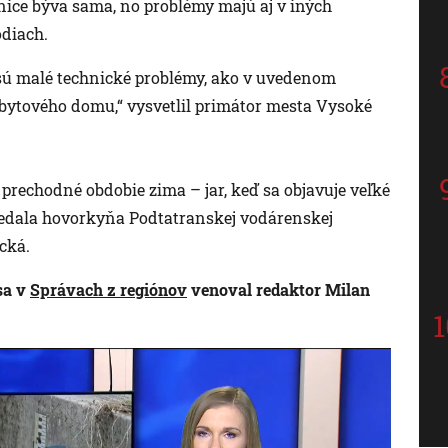
ce býva sama, no problémy majú aj v iných
odiach.
e sú malé technické problémy, ako v uvedenom
bytového domu,“ vysvetlil primátor mesta Vysoké
prechodné obdobie zima – jar, keď sa objavuje veľké
vedala hovorkyňa Podtatranskej vodárenskej
cká.
sa v
Správach z regiónov
venoval redaktor Milan