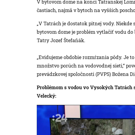
V bytovom dome na konci Tatranskej Lomni
častiach, najmä v bytoch na vyšších posch
„V Tatrách je dostatok pitnej vody. Niekd
bytovom dome je problém vytlačiť vodu do 
Tatry Jozef Štefaňák.
„Evidujeme obdobie rozmŕzania pôdy. Je to 
množstvo porúch na vodovodnej sieti,“ po
prevádzkovej spoločnosti (PVPS) Božena Di
Problémom s vodou vo Vysokých Tatrách 
Velecký: