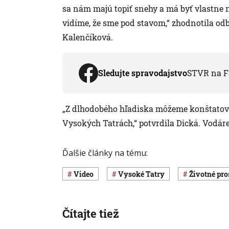
sa nám majú topiť snehy a má byť vlastne 
vidíme, že sme pod stavom,“ zhodnotila o
Kalenčíková.
Sledujte spravodajstvo
STVR na F
„Z dlhodobého hľadiska môžeme konštatova
Vysokých Tatrách,“ potvrdila Dická. Vodár
Ďalšie články na tému:
Video
Vysoké Tatry
Životné pro
Čítajte tiež