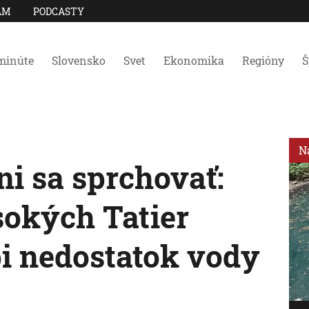
AM
PODCASTY
minúte
Slovensko
Svet
Ekonomika
Regióny
Š
N
i sa sprchovať:
okých Tatier
i nedostatok vody