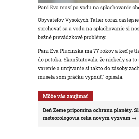
Pani Eva musí po vodu na splachovanie cho
Obyvateľov Vysokých Tatier čoraz častejšie
sprchovať sa a vodu na splachovanie si nos
bežné prevádzkové problémy.
Pani Eva Plučinská má 77 rokov a keď je t
do potoka. Skonštatovala, že niekedy sa to
varenie a umývanie si takto do zásoby zach
musela som práčku vypnúť,“ opísala.
Môže vás zaujímať
Deň Zeme pripomína ochranu planéty. Sl
meteorológovia čelia novým výzvam