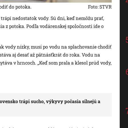
diť do potoka.
Foto: STVR
 trápi nedostatok vody. Sú dni, keď nemôžu prať,
ia z potoka. Podľa vodárenskej spoločnosti ide o
lak vody nízky, musí po vodu na splachovanie chodiť
 stáva aj desať až pätnásťkrát do roka. Vodu na
ytáva v hrncoch. „Keď som prala a klesol prúd vody,
ovensko trápi sucho, výkyvy počasia silnejú a