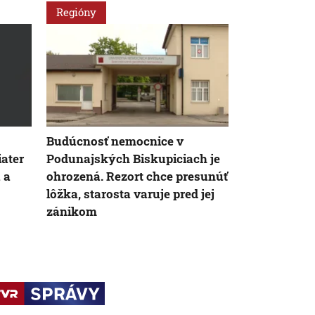
Regióny
Slovensko
Budúcnosť nemocnice v
Deň Zeme pr
iater
Podunajských Biskupiciach je
planéty. Slo
 a
ohrozená. Rezort chce presunúť
výkyvy počas
lôžka, starosta varuje pred jej
meteorológo
zánikom
výzvam