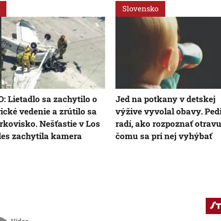
Slovensko
: Lietadlo sa zachytilo o
Jed na potkany v detskej
rické vedenie a zrútilo sa
výžive vyvolal obavy. Ped
rkovisko. Nešťastie v Los
radí, ako rozpoznať otravu
es zachytila kamera
čomu sa pri nej vyhýbať