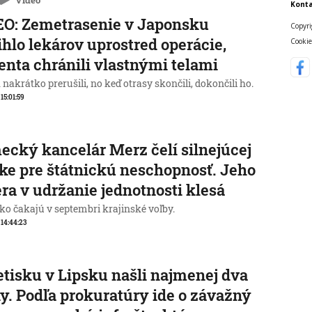
Video
Konta
O: Zemetrasenie v Japonsku
Copyri
ihlo lekárov uprostred operácie,
Cookie
enta chránili vlastnými telami
nakrátko prerušili, no keď otrasy skončili, dokončili ho.
 15:01:59
cký kancelár Merz čelí silnejúcej
ike pre štátnickú neschopnosť. Jeho
ra v udržanie jednotnosti klesá
o čakajú v septembri krajinské voľby.
, 14:44:23
etisku v Lipsku našli najmenej dva
y. Podľa prokuratúry ide o závažný