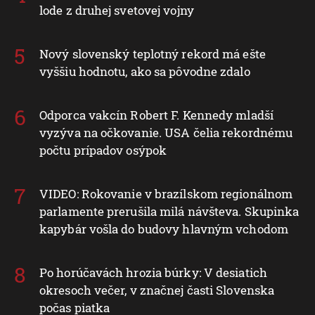
lode z druhej svetovej vojny
Nový slovenský teplotný rekord má ešte
vyššiu hodnotu, ako sa pôvodne zdalo
Odporca vakcín Robert F. Kennedy mladší
vyzýva na očkovanie. USA čelia rekordnému
počtu prípadov osýpok
VIDEO: Rokovanie v brazílskom regionálnom
parlamente prerušila milá návšteva. Skupinka
kapybár vošla do budovy hlavným vchodom
Po horúčavách hrozia búrky: V desiatich
okresoch večer, v značnej časti Slovenska
počas piatka