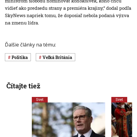
ministrom slobodu nominovať kohokoľvek, koho chcú
vidieť ako predsedu strany a premiéra krajiny,“ dodal podľa
SkyNews napriek tomu, že doposiaľ nebola podaná výzva
na zmenu lídra.
Ďalšie články na tému:
Politika
Veľká Británia
Čítajte tiež
Svet
Svet