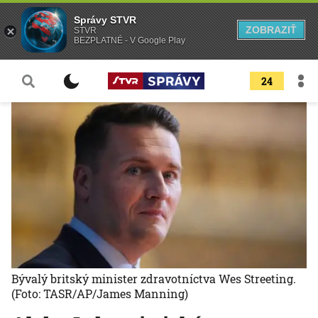
Správy STVR
ZOBRAZIŤ
STVR
BEZPLATNÉ - V Google Play
24
Bývalý britský minister zdravotníctva Wes Streeting.
(Foto: TASR/AP/James Manning)