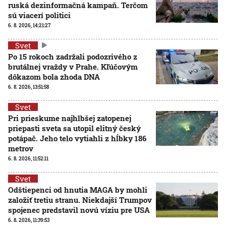
ruská dezinformačná kampaň. Terčom
sú viacerí politici
6. 8. 2026, 14:21:27
Svet
Po 15 rokoch zadržali podozrivého z
brutálnej vraždy v Prahe. Kľúčovým
dôkazom bola zhoda DNA
6. 8. 2026, 13:51:58
Svet
Pri prieskume najhlbšej zatopenej
priepasti sveta sa utopil elitný český
potápač. Jeho telo vytiahli z hĺbky 186
metrov
6. 8. 2026, 11:52:11
Svet
Odštiepenci od hnutia MAGA by mohli
založiť tretiu stranu. Niekdajší Trumpov
spojenec predstavil novú víziu pre USA
6. 8. 2026, 11:39:53