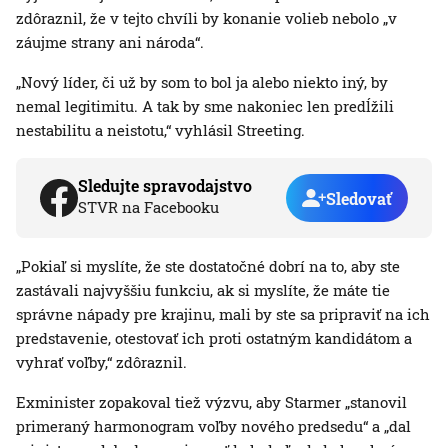
zdôraznil, že v tejto chvíli by konanie volieb nebolo „v
záujme strany ani národa“.
„Nový líder, či už by som to bol ja alebo niekto iný, by
nemal legitimitu. A tak by sme nakoniec len predĺžili
nestabilitu a neistotu,“ vyhlásil Streeting.
Sledujte spravodajstvo
Sledovať
STVR na Facebooku
„Pokiaľ si myslíte, že ste dostatočné dobrí na to, aby ste
zastávali najvyššiu funkciu, ak si myslíte, že máte tie
správne nápady pre krajinu, mali by ste sa pripraviť na ich
predstavenie, otestovať ich proti ostatným kandidátom a
vyhrať voľby,“ zdôraznil.
Exminister zopakoval tiež výzvu, aby Starmer „stanovil
primeraný harmonogram voľby nového predsedu“ a „dal