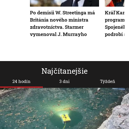
Po demisii W. Streetinga má
Kráľ Karol 
Británia nového ministra
program v
zdravotníctva. Starmer
Spojeného
vymenoval J. Murrayho
podrobí sk
Najčítanejšie
24 hodín
3 dni
Týždeň