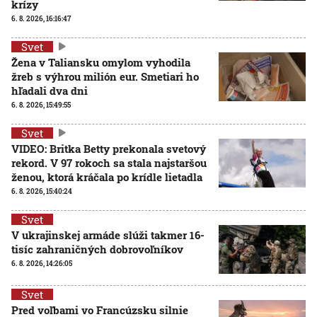
krízy
6. 8. 2026, 16:16:47
Svet
Žena v Taliansku omylom vyhodila
žreb s výhrou milión eur. Smetiari ho
hľadali dva dni
6. 8. 2026, 15:49:55
Svet
VIDEO: Britka Betty prekonala svetový
rekord. V 97 rokoch sa stala najstaršou
ženou, ktorá kráčala po krídle lietadla
6. 8. 2026, 15:40:24
Svet
V ukrajinskej armáde slúži takmer 16-
tisíc zahraničných dobrovoľníkov
6. 8. 2026, 14:26:05
Svet
Pred voľbami vo Francúzsku silnie