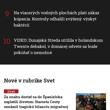
Na viacerých vodných plochách platí zákaz
kúpania. Kontroly odhalili zvýšený výskyt
baktérií
VIDEO: Dunajská Streda utŕžila v holandskom
Twente debakel, v domácej odvete sa bude
pokúšať o nemožné
Nové v rubrike Svet
Svet
Za snahu dostať sa do Španielska
zaplatili životom: Starosta Ceuty
oznámil tragickú bilanciu migračnej