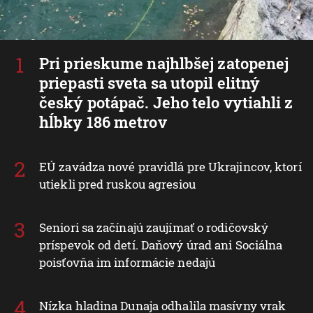
Pri prieskume najhlbšej zatopenej
priepasti sveta sa utopil elitný
český potápač. Jeho telo vytiahli z
hĺbky 186 metrov
EÚ zavádza nové pravidlá pre Ukrajincov, ktorí
utiekli pred ruskou agresiou
Seniori sa začínajú zaujímať o rodičovský
príspevok od detí. Daňový úrad ani Sociálna
poisťovňa im informácie nedajú
Nízka hladina Dunaja odhalila masívny vrak