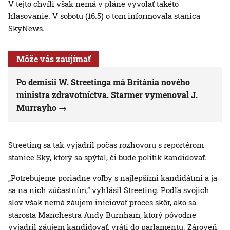
V tejto chvíli však nemá v pláne vyvolať takéto
hlasovanie. V sobotu (16.5) o tom informovala stanica
SkyNews.
Môže vás zaujímať
Po demisii W. Streetinga má Británia nového
ministra zdravotníctva. Starmer vymenoval J.
Murrayho
Streeting sa tak vyjadril počas rozhovoru s reportérom
stanice Sky, ktorý sa spýtal, či bude politik kandidovať.
„Potrebujeme poriadne voľby s najlepšími kandidátmi a ja
sa na nich zúčastním,“ vyhlásil Streeting. Podľa svojich
slov však nemá záujem iniciovať proces skôr, ako sa
starosta Manchestra Andy Burnham, ktorý pôvodne
vyjadril záujem kandidovať, vráti do parlamentu. Zároveň