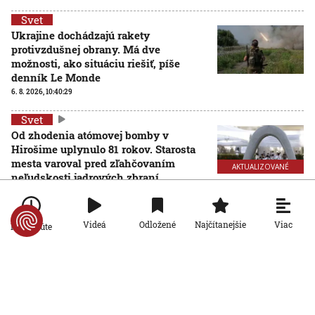
Svet
Ukrajine dochádzajú rakety
protivzdušnej obrany. Má dve
možnosti, ako situáciu riešiť, píše
denník Le Monde
6. 8. 2026, 10:40:29
Svet
Od zhodenia atómovej bomby v
Hirošime uplynulo 81 rokov. Starosta
mesta varoval pred zľahčovaním
AKTUALIZOVANÉ
neľudskosti jadrových zbraní
6. 8. 2026, 10:39:25
Aktualizované:
6. 8. 2026, 13:10:00
Svet
Viac
Videá
Odložené
Najčítanejšie
Po minúte
Dron s výbušninami, ktorý našli na
letisku, predstavuje novú úroveň
nebezpečenstva, tvrdí nemecký
minister vnútra
6. 8. 2026, 10:17:42