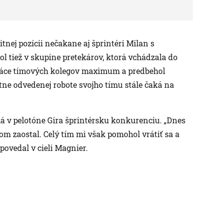
tnej pozícii nečakane aj šprintéri Milan s
l tiež v skupine pretekárov, ktorá vchádzala do
práce tímových kolegov maximum a predbehol
itne odvedenej robote svojho tímu stále čaká na
á v pelotóne Gira šprintérsku konkurenciu. „Dnes
som zaostal. Celý tím mi však pomohol vrátiť sa a
povedal v cieli Magnier.