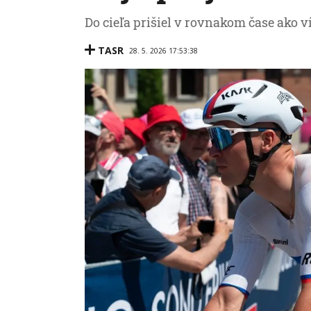
Do cieľa prišiel v rovnakom čase ako v
TASR
28. 5. 2026 17:53:38