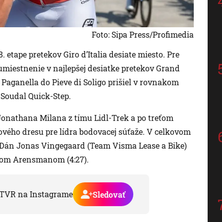
Foto: Sipa Press/Profimedia
 etape pretekov Giro d’Italia desiate miesto. Pre
umiestnenie v najlepšej desiatke pretekov Grand
a Paganella do Pieve di Soligo prišiel v rovnakom
 Soudal Quick-Step.
 Jonathana Milana z tímu Lidl-Trek a po treťom
vého dresu pre lídra bodovacej súťaže. V celkovom
ej Dán Jonas Vingegaard (Team Visma Lease a Bike)
nom Arensmanom (4:27).
TVR na Instagrame
Sledovať