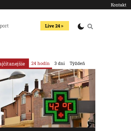
Kontakt
port
Live 24
24 hodín
3 dni
Týždeň
ajčítanejšie