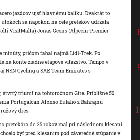
iacero jazdcov ujsť hlavnému balíku. Dvakrát to
h útokoch sa napokon na čele pretekov udržala
Polti VisitMalta) Jonas Geens (Alpecin-Premier
e minúty, pričom ťahal najmä Lidl-Trek. Po
ále na konte žiadne etapové víťazstvo. Tempo v
k aj NSN Cycling a SAE Team Emirates s
j štvrtý triumf na tohtoročnom Gire. Približne 50
enia Portugalčan Afonso Eulalio z Bahrajnu
 ružový dres.
ieho pretekára do 25 rokov mal pri následnom klesaní
nu chcelo byť pred klesaním pod záverečné stúpanie v