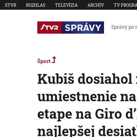
STVR
ROZHLAS
TELEVÍZIA
ARCHÍV
TV PROGR
Správy po 
Šport
Kubiš dosiahol 
umiestnenie na 
etape na Giro d’
najlepšej desia