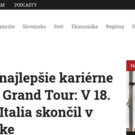
AM
PODCASTY
minúte
Slovensko
Svet
Ekonomika
Regióny
Š
N
najlepšie kariérne
Grand Tour: V 18.
Italia skončil v
tke