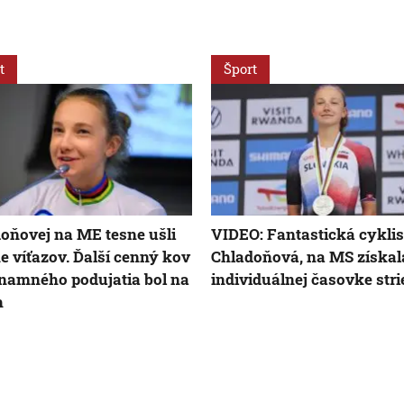
t
Šport
oňovej na ME tesne ušli
VIDEO: Fantastická cykli
e víťazov. Ďalší cenný kov
Chladoňová, na MS získal
namného podujatia bol na
individuálnej časovke stri
h