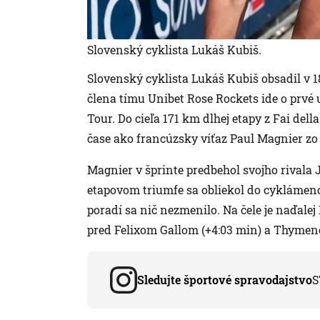
Slovenský cyklista Lukáš Kubiš.
Slovenský cyklista Lukáš Kubiš obsadil v 18.
člena tímu Unibet Rose Rockets ide o prvé 
Tour. Do cieľa 171 km dlhej etapy z Fai dell
čase ako francúzsky víťaz Paul Magnier zo
Magnier v šprinte predbehol svojho rivala
etapovom triumfe sa obliekol do cyklámeno
poradí sa nič nezmenilo. Na čele je naďal
pred Felixom Gallom (+4:03 min) a Thyme
Sledujte športové spravodajstvo
S