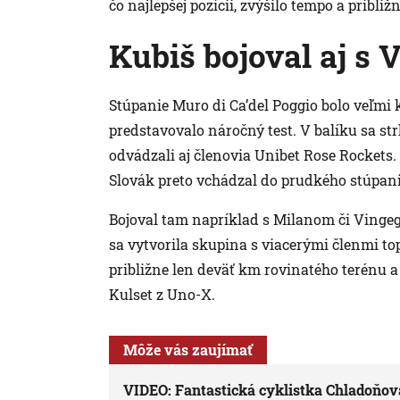
čo najlepšej pozícii, zvýšilo tempo a pribl
Kubiš bojoval aj s
Stúpanie Muro di Ca’del Poggio bolo veľmi 
predstavovalo náročný test. V balíku sa str
odvádzali aj členovia Unibet Rose Rockets. 
Slovák preto vchádzal do prudkého stúpania
Bojoval tam napríklad s Milanom či Vingeg
sa vytvorila skupina s viacerými členmi top
približne len deväť km rovinatého terénu a
Kulset z Uno-X.
Môže vás zaujímať
VIDEO: Fantastická cyklistka Chladoňová