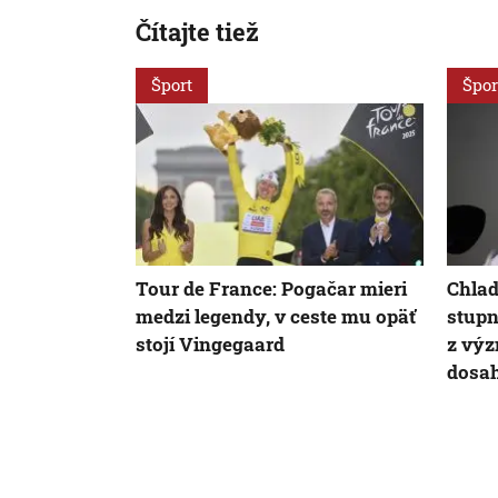
Čítajte tiež
Šport
Špor
Tour de France: Pogačar mieri
Chlad
medzi legendy, v ceste mu opäť
stupn
stojí Vingegaard
z výz
dosa