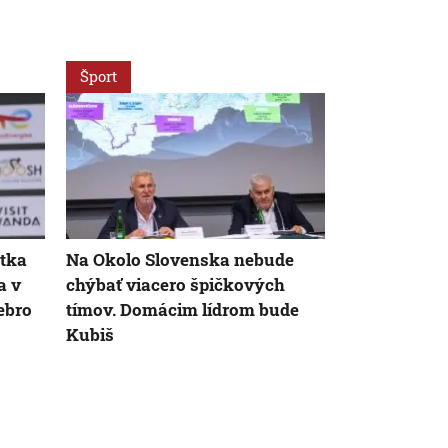
Šport
Šport
AK
stka
Na Okolo Slovenska nebude
VIDEO: Vyu
a v
chýbať viacero špičkových
prekvapenia 
ebro
tímov. Domácim lídrom bude
oslavuje pr
Kubiš
Tour de Fra