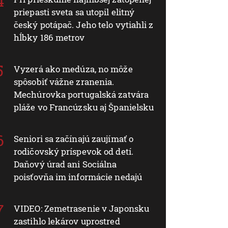
priepasti sveta sa utopil elitný
český potápač. Jeho telo vytiahli z
hĺbky 186 metrov
Vyzerá ako medúza, no môže
spôsobiť vážne zranenia.
Mechúrovka portugalská zatvára
pláže vo Francúzsku aj Španielsku
Seniori sa začínajú zaujímať o
rodičovský príspevok od detí.
Daňový úrad ani Sociálna
poisťovňa im informácie nedajú
VIDEO: Zemetrasenie v Japonsku
zastihlo lekárov uprostred