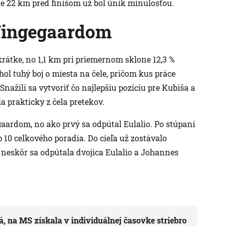
ižne 22 km pred finišom už bol únik minulosťou.
 Vingegaardom
krátke, no 1,1 km pri priemernom sklone 12,3 %
hol tuhý boj o miesta na čele, pričom kus práce
Snažili sa vytvoriť čo najlepšiu pozíciu pre Kubiša a
 prakticky z čela pretekov.
aardom, no ako prvý sa odpútal Eulalio. Po stúpaní
 10 celkového poradia. Do cieľa už zostávalo
 neskôr sa odpútala dvojica Eulalio a Johannes
, na MS získala v individuálnej časovke striebro