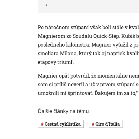
Po náročnom stúpaní však boli stále v kvali
Magnierom zo Soudalu Quick-Step. Kubiš bo
posledného kilometra. Magnier vyťažil z 
smoliara Milana, ktorý tak aj napriek kval
etapový triumf.
Magnier opäť potvrdil, že momentálne nem
som si príliš neveril a už v prvom stúpaní 
umožnili mi šprintovať. Ďakujem im za to,“ 
Ďalšie články na tému:
cestná cyklistika
Giro d´Italia