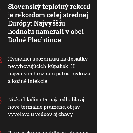
Slovenský teplotný rekord
je rekordom celej strednej
Európy: Najvyššiu
hodnotu namerali v obci
Dolné Plachtince
Hygienici upozorňujú na desiatky
nevyhovujúcich kúpalísk. K
najväčším hrozbám patria mykóza
a kožné infekcie
Nízka hladina Dunaja odhalila aj
nové termálne pramene, objav
vyvoláva u vedcov aj obavy
Pri prieskume najhlbšej zatopenej