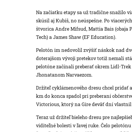
Na začiatku etapy sa už tradične snažilo v
skúsil aj Kubiš, no neúspešne. Po viacerýc
štvorica Andre Mifsud, Mattia Bais (obaja 
Tech) a James Shaw (EF Education).
Pelotón im nedovolil zvýšiť náskok nad dv
doterajšom vývoji pretekov totiž nemali st
pelotóne začínali preberať okrem Lidl-Tre
Jhonatanom Narvaezom.
Držiteľ cyklámenového dresu chcel pridať a
km do konca spadol pri preberaní občerstv
Victorious, ktorý na Gire deväť dní vlastnil
Teraz už držiteľ bieleho dresu pre najlepš
viditeľné bolesti v ľavej ruke. Čelo pelotó