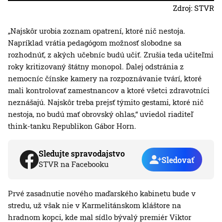
Zdroj: STVR
„Najskôr urobia zoznam opatrení, ktoré nič nestoja.
Napríklad vrátia pedagógom možnosť slobodne sa
rozhodnúť, z akých učebníc budú učiť. Zrušia teda učiteľmi
roky kritizovaný štátny monopol. Ďalej odstránia z
nemocníc čínske kamery na rozpoznávanie tvárí, ktoré
mali kontrolovať zamestnancov a ktoré všetci zdravotníci
neznášajú. Najskôr treba prejsť týmito gestami, ktoré nič
nestoja, no budú mať obrovský ohlas,“ uviedol riaditeľ
think-tanku Republikon Gábor Horn.
Sledujte spravodajstvo
Sledovať
STVR na Facebooku
Prvé zasadnutie nového maďarského kabinetu bude v
stredu, už však nie v Karmelitánskom kláštore na
hradnom kopci, kde mal sídlo bývalý premiér Viktor