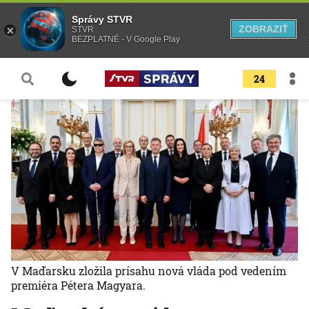
Správy STVR
ZOBRAZIŤ
STVR
BEZPLATNÉ - V Google Play
24
V Maďarsku zložila prísahu nová vláda pod vedením
premiéra Pétera Magyara.