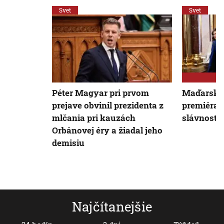
Svet
Svet
Péter Magyar pri prvom
Maďarsko
prejave obvinil prezidenta z
premiéra,
mlčania pri kauzách
slávnostne
Orbánovej éry a žiadal jeho
demisiu
Najčítanejšie