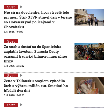
Svet
Nie sú na dovolenke, hoci sú celé leto
pri mori: Štáb STVR strávil deň v teréne
so slovenskými policajtami v
Chorvátsku
7. 8. 2026, 7:00:00
Svet
Za snahu dostať sa do Španielska
zaplatili životom: Starosta Ceuty
oznámil tragickú bilanciu migračnej
krízy
6. 8. 2026, 16:16:47
Svet
Žena v Taliansku omylom vyhodila
žreb s výhrou milión eur. Smetiari ho
hľadali dva dni
6. 8. 2026, 15:49:55
Svet