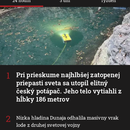
24 hodín
3 dni
Týždeň
Pri prieskume najhlbšej zatopenej
priepasti sveta sa utopil elitný
český potápač. Jeho telo vytiahli z
hĺbky 186 metrov
Nízka hladina Dunaja odhalila masívny vrak
lode z druhej svetovej vojny