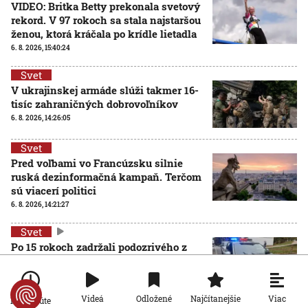
VIDEO: Britka Betty prekonala svetový
rekord. V 97 rokoch sa stala najstaršou
ženou, ktorá kráčala po krídle lietadla
6. 8. 2026, 15:40:24
Svet
V ukrajinskej armáde slúži takmer 16-
tisíc zahraničných dobrovoľníkov
6. 8. 2026, 14:26:05
Svet
Pred voľbami vo Francúzsku silnie
ruská dezinformačná kampaň. Terčom
sú viacerí politici
6. 8. 2026, 14:21:27
Svet
Po 15 rokoch zadržali podozrivého z
brutálnej vraždy v Prahe. Kľúčovým
dôkazom bola zhoda DNA
6. 8. 2026, 13:51:58
Viac
Videá
Odložené
Najčítanejšie
Po minúte