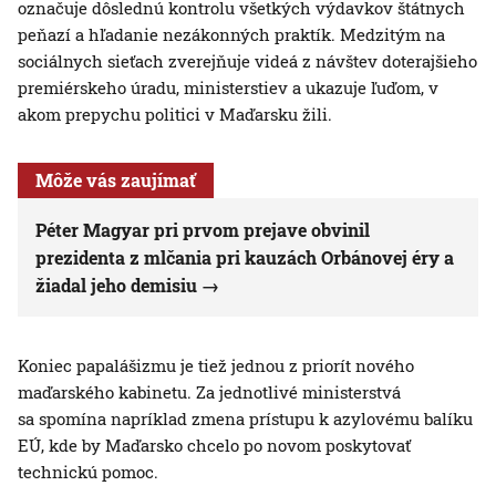
označuje dôslednú kontrolu všetkých výdavkov štátnych
peňazí a hľadanie nezákonných praktík. Medzitým na
sociálnych sieťach zverejňuje videá z návštev doterajšieho
premiérskeho úradu, ministerstiev a ukazuje ľuďom, v
akom prepychu politici v Maďarsku žili.
Môže vás zaujímať
Péter Magyar pri prvom prejave obvinil
prezidenta z mlčania pri kauzách Orbánovej éry a
žiadal jeho demisiu
Koniec papalášizmu je tiež jednou z priorít nového
maďarského kabinetu. Za jednotlivé ministerstvá
sa spomína napríklad zmena prístupu k azylovému balíku
EÚ, kde by Maďarsko chcelo po novom poskytovať
technickú pomoc.