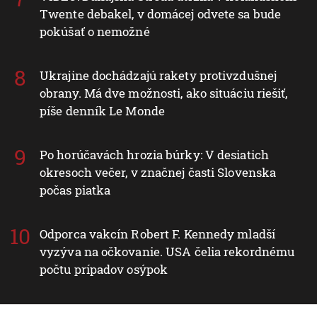
Twente debakel, v domácej odvete sa bude
pokúšať o nemožné
Ukrajine dochádzajú rakety protivzdušnej
obrany. Má dve možnosti, ako situáciu riešiť,
píše denník Le Monde
Po horúčavách hrozia búrky: V desiatich
okresoch večer, v značnej časti Slovenska
počas piatka
Odporca vakcín Robert F. Kennedy mladší
vyzýva na očkovanie. USA čelia rekordnému
počtu prípadov osýpok