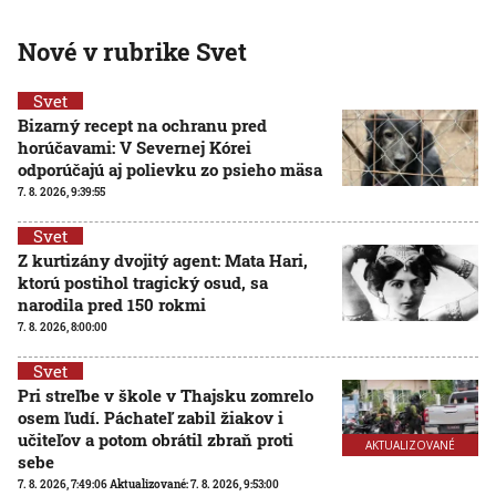
Nové v rubrike Svet
Svet
Bizarný recept na ochranu pred
horúčavami: V Severnej Kórei
odporúčajú aj polievku zo psieho mäsa
7. 8. 2026, 9:39:55
Svet
Z kurtizány dvojitý agent: Mata Hari,
ktorú postihol tragický osud, sa
narodila pred 150 rokmi
7. 8. 2026, 8:00:00
Svet
Pri streľbe v škole v Thajsku zomrelo
osem ľudí. Páchateľ zabil žiakov i
učiteľov a potom obrátil zbraň proti
AKTUALIZOVANÉ
sebe
7. 8. 2026, 7:49:06
Aktualizované:
7. 8. 2026, 9:53:00