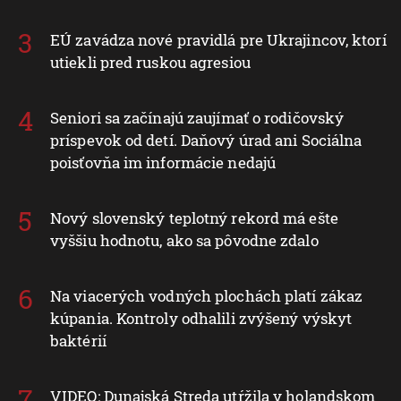
EÚ zavádza nové pravidlá pre Ukrajincov, ktorí
utiekli pred ruskou agresiou
Seniori sa začínajú zaujímať o rodičovský
príspevok od detí. Daňový úrad ani Sociálna
poisťovňa im informácie nedajú
Nový slovenský teplotný rekord má ešte
vyššiu hodnotu, ako sa pôvodne zdalo
Na viacerých vodných plochách platí zákaz
kúpania. Kontroly odhalili zvýšený výskyt
baktérií
VIDEO: Dunajská Streda utŕžila v holandskom