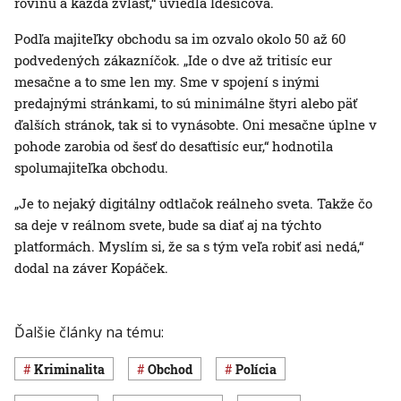
rovinu a každá zvlášť,“ uviedla Idešicová.
Podľa majiteľky obchodu sa im ozvalo okolo 50 až 60
podvedených zákazníčok. „Ide o dve až tritisíc eur
mesačne a to sme len my. Sme v spojení s inými
predajnými stránkami, to sú minimálne štyri alebo päť
ďalších stránok, tak si to vynásobte. Oni mesačne úplne v
pohode zarobia od šesť do desaťtisíc eur,“ hodnotila
spolumajiteľka obchodu.
„Je to nejaký digitálny odtlačok reálneho sveta. Takže čo
sa deje v reálnom svete, bude sa diať aj na týchto
platformách. Myslím si, že sa s tým veľa robiť asi nedá,“
dodal na záver Kopáček.
Ďalšie články na tému:
Kriminalita
obchod
polícia