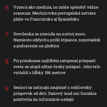
Vyzerá ako medúza, no môže spôsobiť vážne
zranenia. Mechúrovka portugalská zatvára
pláže vo Francúzsku aj Španielsku
Dovolenka sa zmenila na nočnú moru.
Namiesto oddychu prišli štípance, neporiadok
a podozrenie na ploštice
Pri prieskume najhlbšej zatopenej priepasti
sveta sa utopil elitný český potápač. Jeho telo
vytiahli z hĺbky 186 metrov
Seniori sa začínajú zaujímať o rodičovský
príspevok od detí. Daňový úrad ani Sociálna
poisťovňa im informácie nedajú