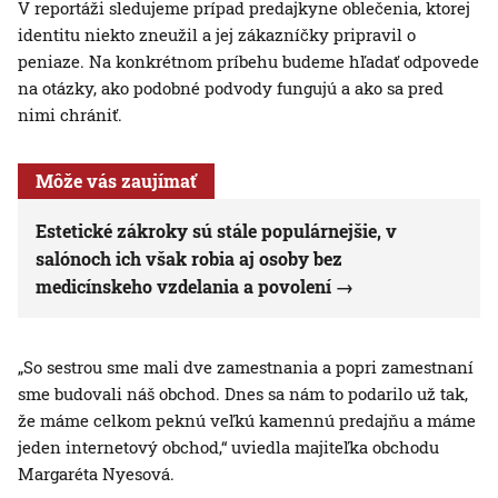
V reportáži sledujeme prípad predajkyne oblečenia, ktorej
identitu niekto zneužil a jej zákazníčky pripravil o
peniaze. Na konkrétnom príbehu budeme hľadať odpovede
na otázky, ako podobné podvody fungujú a ako sa pred
nimi chrániť.
Môže vás zaujímať
Estetické zákroky sú stále populárnejšie, v
salónoch ich však robia aj osoby bez
medicínskeho vzdelania a povolení
„So sestrou sme mali dve zamestnania a popri zamestnaní
sme budovali náš obchod. Dnes sa nám to podarilo už tak,
že máme celkom peknú veľkú kamennú predajňu a máme
jeden internetový obchod,“ uviedla majiteľka obchodu
Margaréta Nyesová.