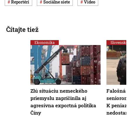
Reportéri
sociálne siete
Video
Čítajte tiež
Ekonomika
Slovensko
Zlú situáciu nemeckého
Falošná r
priemyslu zapríčinila aj
seniorom 
agresívna exportná politika
K peniazo
Číny
nedostan