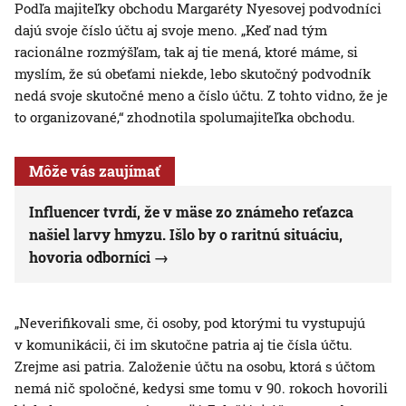
Podľa majiteľky obchodu Margaréty Nyesovej podvodníci
dajú svoje číslo účtu aj svoje meno. „Keď nad tým
racionálne rozmýšľam, tak aj tie mená, ktoré máme, si
myslím, že sú obeťami niekde, lebo skutočný podvodník
nedá svoje skutočné meno a číslo účtu. Z tohto vidno, že je
to organizované,“ zhodnotila spolumajiteľka obchodu.
Môže vás zaujímať
Influencer tvrdí, že v mäse zo známeho reťazca
našiel larvy hmyzu. Išlo by o raritnú situáciu,
hovoria odborníci
„Neverifikovali sme, či osoby, pod ktorými tu vystupujú
v komunikácii, či im skutočne patria aj tie čísla účtu.
Zrejme asi patria. Založenie účtu na osobu, ktorá s účtom
nemá nič spoločné, kedysi sme tomu v 90. rokoch hovorili