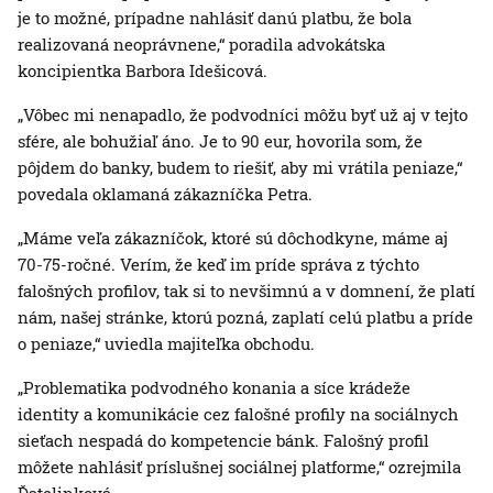
je to možné, prípadne nahlásiť danú platbu, že bola
realizovaná neoprávnene,“ poradila advokátska
koncipientka Barbora Idešicová.
„Vôbec mi nenapadlo, že podvodníci môžu byť už aj v tejto
sfére, ale bohužiaľ áno. Je to 90 eur, hovorila som, že
pôjdem do banky, budem to riešiť, aby mi vrátila peniaze,“
povedala oklamaná zákazníčka Petra.
„Máme veľa zákazníčok, ktoré sú dôchodkyne, máme aj
70-75-ročné. Verím, že keď im príde správa z týchto
falošných profilov, tak si to nevšimnú a v domnení, že platí
nám, našej stránke, ktorú pozná, zaplatí celú platbu a príde
o peniaze,“ uviedla majiteľka obchodu.
„Problematika podvodného konania a síce krádeže
identity a komunikácie cez falošné profily na sociálnych
sieťach nespadá do kompetencie bánk. Falošný profil
môžete nahlásiť príslušnej sociálnej platforme,“ ozrejmila