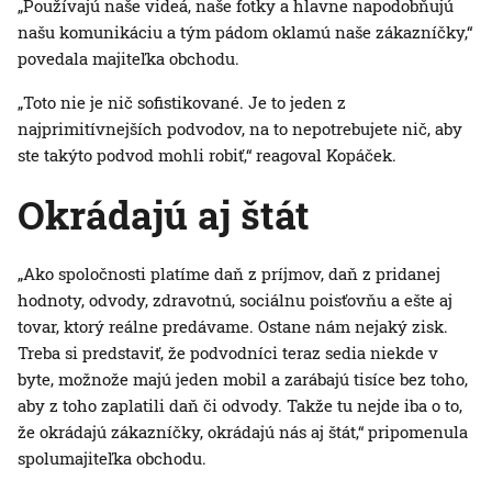
„Používajú naše videá, naše fotky a hlavne napodobňujú
našu komunikáciu a tým pádom oklamú naše zákazníčky,“
povedala majiteľka obchodu.
„Toto nie je nič sofistikované. Je to jeden z
najprimitívnejších podvodov, na to nepotrebujete nič, aby
ste takýto podvod mohli robiť,“ reagoval Kopáček.
Okrádajú aj štát
„Ako spoločnosti platíme daň z príjmov, daň z pridanej
hodnoty, odvody, zdravotnú, sociálnu poisťovňu a ešte aj
tovar, ktorý reálne predávame. Ostane nám nejaký zisk.
Treba si predstaviť, že podvodníci teraz sedia niekde v
byte, možnože majú jeden mobil a zarábajú tisíce bez toho,
aby z toho zaplatili daň či odvody. Takže tu nejde iba o to,
že okrádajú zákazníčky, okrádajú nás aj štát,“ pripomenula
spolumajiteľka obchodu.