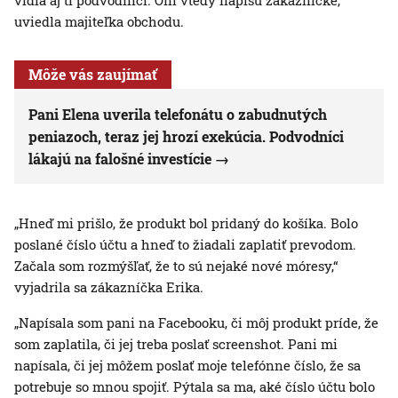
vidia aj tí podvodníci. Oni vtedy napíšu zákazníčke,“
uviedla majiteľka obchodu.
Môže vás zaujímať
Pani Elena uverila telefonátu o zabudnutých
peniazoch, teraz jej hrozí exekúcia. Podvodníci
lákajú na falošné investície
„Hneď mi prišlo, že produkt bol pridaný do košíka. Bolo
poslané číslo účtu a hneď to žiadali zaplatiť prevodom.
Začala som rozmýšľať, že to sú nejaké nové móresy,“
vyjadrila sa zákazníčka Erika.
„Napísala som pani na Facebooku, či môj produkt príde, že
som zaplatila, či jej treba poslať screenshot. Pani mi
napísala, či jej môžem poslať moje telefónne číslo, že sa
potrebuje so mnou spojiť. Pýtala sa ma, aké číslo účtu bolo