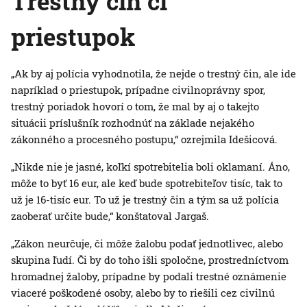
Trestný čin či
priestupok
„Ak by aj polícia vyhodnotila, že nejde o trestný čin, ale ide
napríklad o priestupok, prípadne civilnoprávny spor,
trestný poriadok hovorí o tom, že mal by aj o takejto
situácii príslušník rozhodnúť na základe nejakého
zákonného a procesného postupu,“ ozrejmila Idešicová.
„Nikde nie je jasné, koľkí spotrebitelia boli oklamaní. Áno,
môže to byť 16 eur, ale keď bude spotrebiteľov tisíc, tak to
už je 16-tisíc eur. To už je trestný čin a tým sa už polícia
zaoberať určite bude,“ konštatoval Jargaš.
„Zákon neurčuje, či môže žalobu podať jednotlivec, alebo
skupina ľudí. Či by do toho išli spoločne, prostredníctvom
hromadnej žaloby, prípadne by podali trestné oznámenie
viaceré poškodené osoby, alebo by to riešili cez civilnú