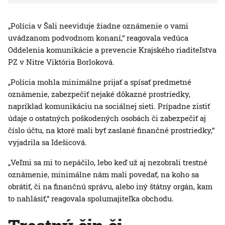
„Polícia v Šali neeviduje žiadne oznámenie o vami
uvádzanom podvodnom konaní,“ reagovala vedúca
Oddelenia komunikácie a prevencie Krajského riaditeľstva
PZ v Nitre Viktória Borloková.
„Polícia mohla minimálne prijať a spísať predmetné
oznámenie, zabezpečiť nejaké dôkazné prostriedky,
napríklad komunikáciu na sociálnej sieti. Prípadne zistiť
údaje o ostatných poškodených osobách či zabezpečiť aj
číslo účtu, na ktoré mali byť zaslané finančné prostriedky,“
vyjadrila sa Idešicová.
„Veľmi sa mi to nepáčilo, lebo keď už aj nezobrali trestné
oznámenie, minimálne nám mali povedať, na koho sa
obrátiť, či na finančnú správu, alebo iný štátny orgán, kam
to nahlásiť,“ reagovala spolumajiteľka obchodu.