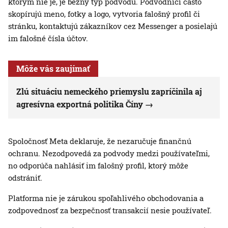
ktorým nie je, je bežný typ podvodu. Podvodníci často
skopírujú meno, fotky a logo, vytvoria falošný profil či
stránku, kontaktujú zákazníkov cez Messenger a posielajú
im falošné čísla účtov.
Môže vás zaujímať
Zlú situáciu nemeckého priemyslu zapríčinila aj
agresívna exportná politika Číny
Spoločnosť Meta deklaruje, že nezaručuje finančnú
ochranu. Nezodpovedá za podvody medzi používateľmi,
no odporúča nahlásiť im falošný profil, ktorý môže
odstrániť.
Platforma nie je zárukou spoľahlivého obchodovania a
zodpovednosť za bezpečnosť transakcií nesie používateľ.