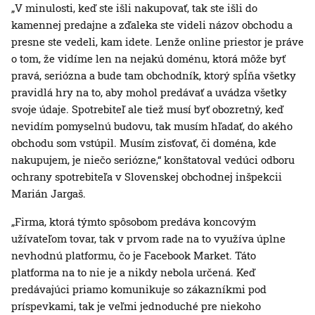
„V minulosti, keď ste išli nakupovať, tak ste išli do
kamennej predajne a zďaleka ste videli názov obchodu a
presne ste vedeli, kam idete. Lenže online priestor je práve
o tom, že vidíme len na nejakú doménu, ktorá môže byť
pravá, seriózna a bude tam obchodník, ktorý spĺňa všetky
pravidlá hry na to, aby mohol predávať a uvádza všetky
svoje údaje. Spotrebiteľ ale tiež musí byť obozretný, keď
nevidím pomyselnú budovu, tak musím hľadať, do akého
obchodu som vstúpil. Musím zisťovať, či doména, kde
nakupujem, je niečo seriózne,“ konštatoval vedúci odboru
ochrany spotrebiteľa v Slovenskej obchodnej inšpekcii
Marián Jargaš.
„Firma, ktorá týmto spôsobom predáva koncovým
užívateľom tovar, tak v prvom rade na to využíva úplne
nevhodnú platformu, čo je Facebook Market. Táto
platforma na to nie je a nikdy nebola určená. Keď
predávajúci priamo komunikuje so zákazníkmi pod
príspevkami, tak je veľmi jednoduché pre niekoho