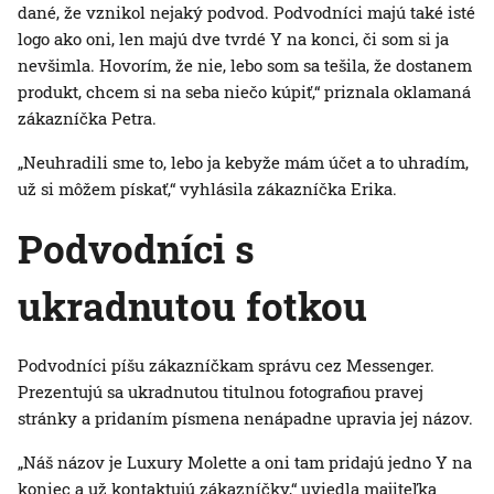
dané, že vznikol nejaký podvod. Podvodníci majú také isté
logo ako oni, len majú dve tvrdé Y na konci, či som si ja
nevšimla. Hovorím, že nie, lebo som sa tešila, že dostanem
produkt, chcem si na seba niečo kúpiť,“ priznala oklamaná
zákazníčka Petra.
„Neuhradili sme to, lebo ja kebyže mám účet a to uhradím,
už si môžem pískať,“ vyhlásila zákazníčka Erika.
Podvodníci s
ukradnutou fotkou
Podvodníci píšu zákazníčkam správu cez Messenger.
Prezentujú sa ukradnutou titulnou fotografiou pravej
stránky a pridaním písmena nenápadne upravia jej názov.
„Náš názov je Luxury Molette a oni tam pridajú jedno Y na
koniec a už kontaktujú zákazníčky,“ uviedla majiteľka