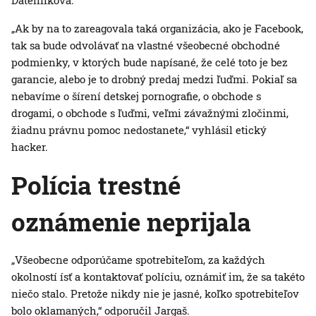
Ďatelinková.
„Ak by na to zareagovala taká organizácia, ako je Facebook,
tak sa bude odvolávať na vlastné všeobecné obchodné
podmienky, v ktorých bude napísané, že celé toto je bez
garancie, alebo je to drobný predaj medzi ľuďmi. Pokiaľ sa
nebavíme o šírení detskej pornografie, o obchode s
drogami, o obchode s ľuďmi, veľmi závažnými zločinmi,
žiadnu právnu pomoc nedostanete,“ vyhlásil etický
hacker.
Polícia trestné
oznámenie neprijala
„Všeobecne odporúčame spotrebiteľom, za každých
okolností ísť a kontaktovať políciu, oznámiť im, že sa takéto
niečo stalo. Pretože nikdy nie je jasné, koľko spotrebiteľov
bolo oklamaných,“ odporučil Jargaš.