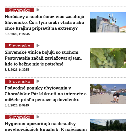
Slovensko
Horúčavy a sucho čoraz viac zasahujú
Slovensko. Čo s tým urobí vláda a ako
chce krajinu pripraviť na extrémy?
8. 8. 2026, 19:22:45
Slovensko
Slovenské vinice bojujú so suchom.
Pestovatelia začali zavlažovať aj tam,
kde to bežne nie je potrebné
8. 8. 2026, 14:32:55
Slovensko
Podvodné ponuky ubytovania v
Chorvátsku: Pár kliknutí na internete a
môžete prísť o peniaze aj dovolenku
8. 8. 2026, 10:51:49
Slovensko
Hygienici upozorňujú na desiatky
nevyhovujúcich kúpalísk. K najväčším