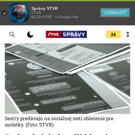
Správy STVR
ZOBRAZIŤ
STVR
BEZPLATNÉ - V Google Play
24
Sestry predávajú na sociálnej sieti oblečenie pre
moletky.
(Foto: STVR)