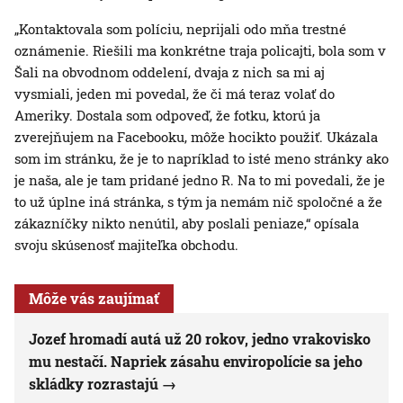
„Kontaktovala som políciu, neprijali odo mňa trestné
oznámenie. Riešili ma konkrétne traja policajti, bola som v
Šali na obvodnom oddelení, dvaja z nich sa mi aj
vysmiali, jeden mi povedal, že či má teraz volať do
Ameriky. Dostala som odpoveď, že fotku, ktorú ja
zverejňujem na Facebooku, môže hocikto použiť. Ukázala
som im stránku, že je to napríklad to isté meno stránky ako
je naša, ale je tam pridané jedno R. Na to mi povedali, že je
to už úplne iná stránka, s tým ja nemám nič spoločné a že
zákazníčky nikto nenútil, aby poslali peniaze,“ opísala
svoju skúsenosť majiteľka obchodu.
Môže vás zaujímať
Jozef hromadí autá už 20 rokov, jedno vrakovisko
mu nestačí. Napriek zásahu enviropolície sa jeho
skládky rozrastajú