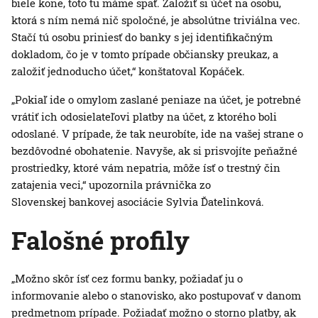
biele kone, toto tu máme späť. Založiť si účet na osobu,
ktorá s ním nemá nič spoločné, je absolútne triviálna vec.
Stačí tú osobu priniesť do banky s jej identifikačným
dokladom, čo je v tomto prípade občiansky preukaz, a
založiť jednoducho účet,“ konštatoval Kopáček.
„Pokiaľ ide o omylom zaslané peniaze na účet, je potrebné
vrátiť ich odosielateľovi platby na účet, z ktorého boli
odoslané. V prípade, že tak neurobíte, ide na vašej strane o
bezdôvodné obohatenie. Navyše, ak si prisvojíte peňažné
prostriedky, ktoré vám nepatria, môže ísť o trestný čin
zatajenia veci,“ upozornila právnička zo
Slovenskej bankovej asociácie Sylvia Ďatelinková.
Falošné profily
„Možno skôr ísť cez formu banky, požiadať ju o
informovanie alebo o stanovisko, ako postupovať v danom
predmetnom prípade. Požiadať možno o storno platby, ak