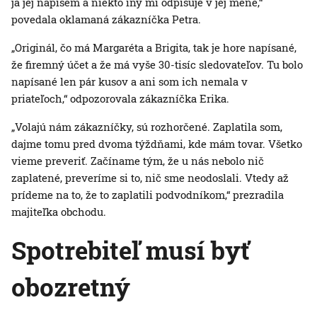
ja jej napíšem a niekto iný mi odpisuje v jej mene,“
povedala oklamaná zákazníčka Petra.
„Originál, čo má Margaréta a Brigita, tak je hore napísané,
že firemný účet a že má vyše 30-tisíc sledovateľov. Tu bolo
napísané len pár kusov a ani som ich nemala v
priateľoch,“ odpozorovala zákazníčka Erika.
„Volajú nám zákazníčky, sú rozhorčené. Zaplatila som,
dajme tomu pred dvoma týždňami, kde mám tovar. Všetko
vieme preveriť. Začíname tým, že u nás nebolo nič
zaplatené, preveríme si to, nič sme neodoslali. Vtedy až
prídeme na to, že to zaplatili podvodníkom,“ prezradila
majiteľka obchodu.
Spotrebiteľ musí byť
obozretný