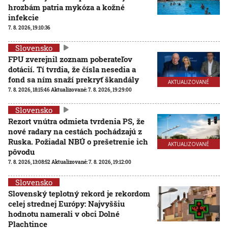
hrozbám patria mykóza a kožné
infekcie
7. 8. 2026, 19:10:36
Slovensko
FPU zverejnil zoznam poberateľov
dotácií. Tí tvrdia, že čísla nesedia a
fond sa ním snaží prekryť škandály
AKTUALIZOVANÉ
7. 8. 2026, 18:15:46
Aktualizované:
7. 8. 2026, 19:29:00
Slovensko
Rezort vnútra odmieta tvrdenia PS, že
nové radary na cestách pochádzajú z
Ruska. Požiadal NBÚ o prešetrenie ich
AKTUALIZOVANÉ
pôvodu
7. 8. 2026, 13:08:52
Aktualizované:
7. 8. 2026, 19:12:00
Slovensko
Slovenský teplotný rekord je rekordom
celej strednej Európy: Najvyššiu
hodnotu namerali v obci Dolné
Plachtince