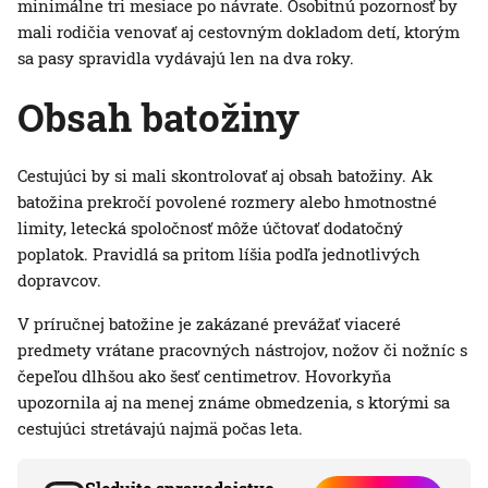
minimálne tri mesiace po návrate. Osobitnú pozornosť by
mali rodičia venovať aj cestovným dokladom detí, ktorým
sa pasy spravidla vydávajú len na dva roky.
Obsah batožiny
Cestujúci by si mali skontrolovať aj obsah batožiny. Ak
batožina prekročí povolené rozmery alebo hmotnostné
limity, letecká spoločnosť môže účtovať dodatočný
poplatok. Pravidlá sa pritom líšia podľa jednotlivých
dopravcov.
V príručnej batožine je zakázané prevážať viaceré
predmety vrátane pracovných nástrojov, nožov či nožníc s
čepeľou dlhšou ako šesť centimetrov. Hovorkyňa
upozornila aj na menej známe obmedzenia, s ktorými sa
cestujúci stretávajú najmä počas leta.