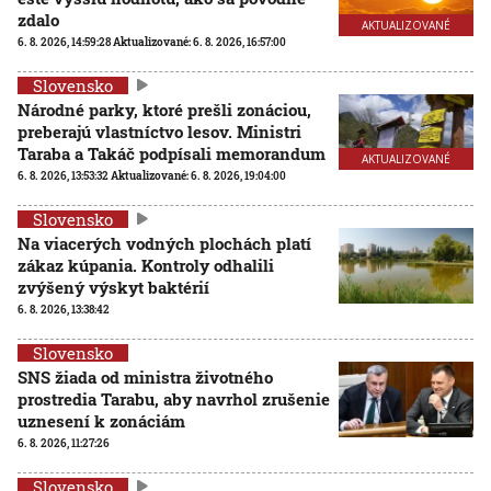
zdalo
AKTUALIZOVANÉ
6. 8. 2026, 14:59:28
Aktualizované:
6. 8. 2026, 16:57:00
Slovensko
Národné parky, ktoré prešli zonáciou,
preberajú vlastníctvo lesov. Ministri
Taraba a Takáč podpísali memorandum
AKTUALIZOVANÉ
6. 8. 2026, 13:53:32
Aktualizované:
6. 8. 2026, 19:04:00
Slovensko
Na viacerých vodných plochách platí
zákaz kúpania. Kontroly odhalili
zvýšený výskyt baktérií
6. 8. 2026, 13:38:42
Slovensko
SNS žiada od ministra životného
prostredia Tarabu, aby navrhol zrušenie
uznesení k zonáciám
6. 8. 2026, 11:27:26
Slovensko