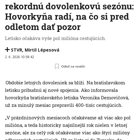
rekordnú dovolenkovú sezónu:
Hovorkyňa radí, na čo si pred
odletom dať pozor
Letisko očakáva vyše pol milióna cestujúcich.
STVR
,
Mirtil Lépesová
2. 6. 2026 10:58:42
Odlož na neskôr
Obdobie letných dovoleniek sa blíži. Na bratislavskom
letisku pribudnú aj nové spojenia. Ako informovala
hovorkyňa bratislavského letiska Veronika Demovičová,
už za minulý mesiac prepravili 400-tisíc cestujúcich.
„V prázdninových mesiacoch očakávame až viac ako pol
milióna, a teda historicky najsilnejší rok nielen v letnej
sezóne, ale za celý rok očakávame viac ako štyri milióny