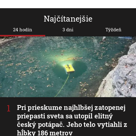
Najčítanejšie
24 hodín
3 dni
Týždeň
Pri prieskume najhlbšej zatopenej
priepasti sveta sa utopil elitný
český potápač. Jeho telo vytiahli z
hĺbky 186 metrov