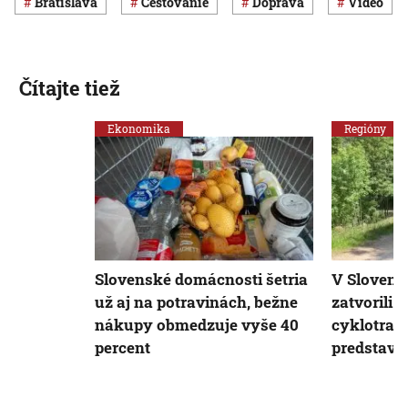
Bratislava
cestovanie
Doprava
Video
Čítajte tiež
Ekonomika
Regióny
Slovenské domácnosti šetria
V Slovens
už aj na potravinách, bežne
zatvorili n
nákupy obmedzuje vyše 40
cyklotrasu
percent
predstavov