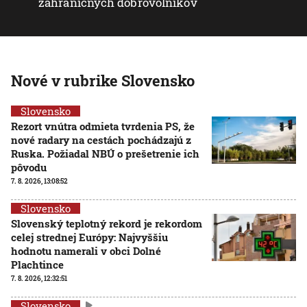
zahraničných dobrovoľníkov
Nové v rubrike Slovensko
Slovensko
Rezort vnútra odmieta tvrdenia PS, že
nové radary na cestách pochádzajú z
Ruska. Požiadal NBÚ o prešetrenie ich
pôvodu
7. 8. 2026, 13:08:52
Slovensko
Slovenský teplotný rekord je rekordom
celej strednej Európy: Najvyššiu
hodnotu namerali v obci Dolné
Plachtince
7. 8. 2026, 12:32:51
Slovensko