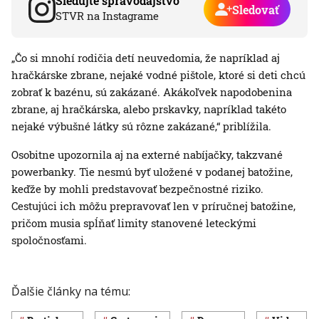
Sledujte spravodajstvo
Sledovať
STVR na Instagrame
„Čo si mnohí rodičia detí neuvedomia, že napríklad aj
hračkárske zbrane, nejaké vodné pištole, ktoré si deti chcú
zobrať k bazénu, sú zakázané. Akákoľvek napodobenina
zbrane, aj hračkárska, alebo prskavky, napríklad takéto
nejaké výbušné látky sú rôzne zakázané,“ priblížila.
Osobitne upozornila aj na externé nabíjačky, takzvané
powerbanky. Tie nesmú byť uložené v podanej batožine,
keďže by mohli predstavovať bezpečnostné riziko.
Cestujúci ich môžu prepravovať len v príručnej batožine,
pričom musia spĺňať limity stanovené leteckými
spoločnosťami.
Ďalšie články na tému: