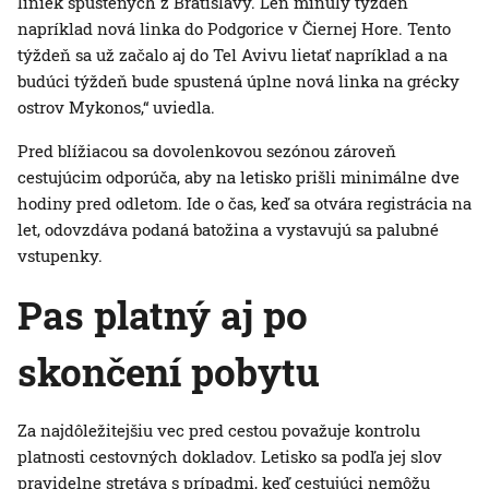
liniek spustených z Bratislavy. Len minulý týždeň
napríklad nová linka do Podgorice v Čiernej Hore. Tento
týždeň sa už začalo aj do Tel Avivu lietať napríklad a na
budúci týždeň bude spustená úplne nová linka na grécky
ostrov Mykonos,“ uviedla.
Pred blížiacou sa dovolenkovou sezónou zároveň
cestujúcim odporúča, aby na letisko prišli minimálne dve
hodiny pred odletom. Ide o čas, keď sa otvára registrácia na
let, odovzdáva podaná batožina a vystavujú sa palubné
vstupenky.
Pas platný aj po
skončení pobytu
Za najdôležitejšiu vec pred cestou považuje kontrolu
platnosti cestovných dokladov. Letisko sa podľa jej slov
pravidelne stretáva s prípadmi, keď cestujúci nemôžu