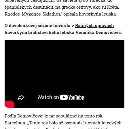
odbavených cestujúcich. Už sa lieta aj do Turecka, do
španielskych destinácií, na grécke ostrovy, ako sú Kréta,
Rhodos, Mykonos, Skiathos,“ opísala hovorkyňa letiska.
O dovolenkovej sezóne hovorila v
Ranných správach
hovorkyňa bratislavského letiska Veronika Demovičová:
Podľa Demovičovej je najpopulárnejšia tento rok
Barcelona. „Tento rok bolo až osemnásť nových leteckých