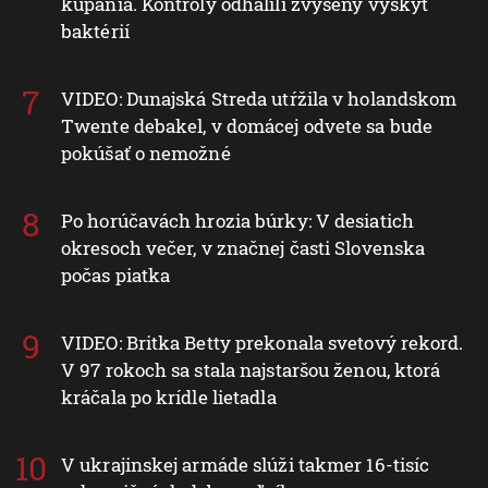
kúpania. Kontroly odhalili zvýšený výskyt
baktérií
VIDEO: Dunajská Streda utŕžila v holandskom
Twente debakel, v domácej odvete sa bude
pokúšať o nemožné
Po horúčavách hrozia búrky: V desiatich
okresoch večer, v značnej časti Slovenska
počas piatka
VIDEO: Britka Betty prekonala svetový rekord.
V 97 rokoch sa stala najstaršou ženou, ktorá
kráčala po krídle lietadla
V ukrajinskej armáde slúži takmer 16-tisíc