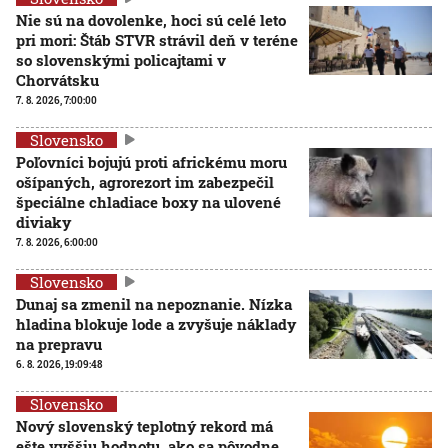
Nie sú na dovolenke, hoci sú celé leto
pri mori: Štáb STVR strávil deň v teréne
so slovenskými policajtami v
Chorvátsku
7. 8. 2026, 7:00:00
Slovensko
Poľovníci bojujú proti africkému moru
ošípaných, agrorezort im zabezpečil
špeciálne chladiace boxy na ulovené
diviaky
7. 8. 2026, 6:00:00
Slovensko
Dunaj sa zmenil na nepoznanie. Nízka
hladina blokuje lode a zvyšuje náklady
na prepravu
6. 8. 2026, 19:09:48
Slovensko
Nový slovenský teplotný rekord má
ešte vyššiu hodnotu, ako sa pôvodne