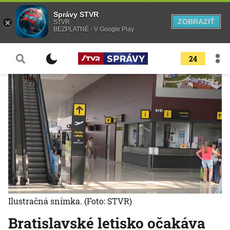
Správy STVR
ZOBRAZIŤ
STVR
BEZPLATNÉ - V Google Play
24
Ilustračná snímka.
(Foto: STVR)
Bratislavské letisko očakáva