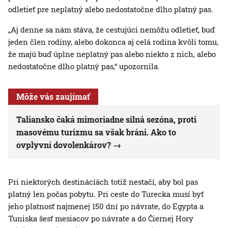
odletieť pre neplatný alebo nedostatočne dlho platný pas.
„Aj denne sa nám stáva, že cestujúci nemôžu odletieť, buď
jeden člen rodiny, alebo dokonca aj celá rodina kvôli tomu,
že majú buď úplne neplatný pas alebo niekto z nich, alebo
nedostatočne dlho platný pas,“ upozornila.
Môže vás zaujímať
Taliansko čaká mimoriadne silná sezóna, proti
masovému turizmu sa však bráni. Ako to
ovplyvní dovolenkárov?
Pri niektorých destináciách totiž nestačí, aby bol pas
platný len počas pobytu. Pri ceste do Turecka musí byť
jeho platnosť najmenej 150 dní po návrate, do Egypta a
Tuniska šesť mesiacov po návrate a do Čiernej Hory