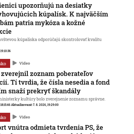
enici upozorňujú na desiatky
hovujúcich kúpalísk. K najväčším
bám patria mykóza a kožné
kcie
ávštevou kúpaliska odporúčajú skontrolovať kvalitu
 19:10:36
sko
Video
zverejnil zoznam poberateľov
cií. Tí tvrdia, že čísla nesedia a fond
ím snaží prekryť škandály
ministerky kultúry bolo zverejnenie zoznamu správne.
 18:15:46
Aktualizované:
7. 8. 2026, 19:29:00
sko
Video
rt vnútra odmieta tvrdenia PS, že