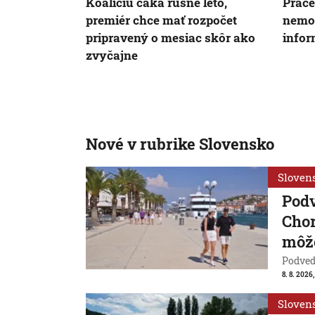
Koalíciu čaká rušné leto,
Práce
premiér chce mať rozpočet
nemoc
pripravený o mesiac skôr ako
infor
zvyčajne
Nové v rubrike Slovensko
Sloven
Pod
Chor
môže
Podvede
8. 8. 2026,
Sloven