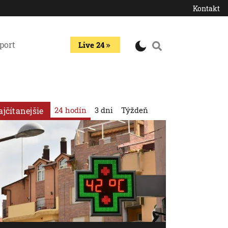
Kontakt
port
Live 24
24 hodín
3 dni
Týždeň
ajčítanejšie