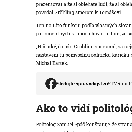
prezentovať a že si obiehate ľudí, že si obi
povedal Gröhling smerom k Tomášovi.
Ten na túto funkciu podľa vlastných slov n
parlamentných kruhoch hovorí o tom, že sa
„Nič také, čo pán Gröhling spomínal, sa ne
nastavení tú pomyselnú politickú karičku p
Michal Bartek.
Sledujte spravodajstvo
STVR na F
Ako to vidí politoló
Politológ Samuel Spáč konštatuje, že stra