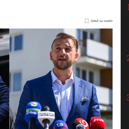
Odlož na neskôr