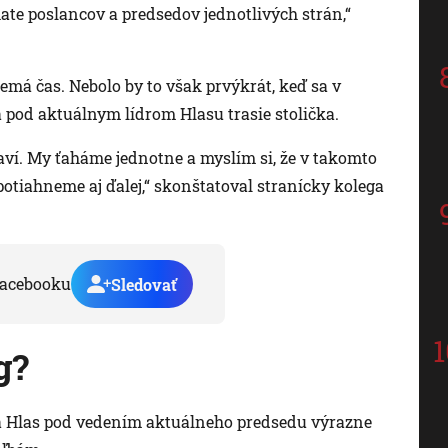
ehate poslancov a predsedov jednotlivých strán,“
emá čas. Nebolo by to však prvýkrát, keď sa v
 pod aktuálnym lídrom Hlasu trasie stolička.
javí. My ťaháme jednotne a myslím si, že v takomto
otiahneme aj ďalej,“ skonštatoval stranícky kolega
acebooku
Sledovať
g?
na Hlas pod vedením aktuálneho predsedu výrazne