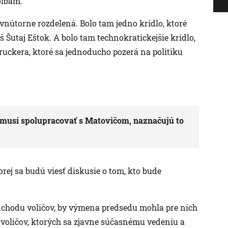
oľbám.
nútorne rozdelená. Bolo tam jedno krídlo, ktoré
š Šutaj Eštok. A bolo tam technokratickejšie krídlo,
uckera, ktoré sa jednoducho pozerá na politiku
, musí spolupracovať s Matovičom, naznačujú to
orej sa budú viesť diskusie o tom, kto bude
odchodu voličov, by výmena predsedu mohla pre nich
 voličov, ktorých sa zjavne súčasnému vedeniu a