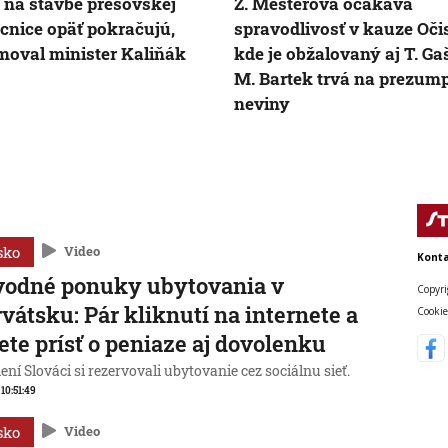
 na stavbe prešovskej
Z. Mesterová očakáva
nice opäť pokračujú,
spravodlivosť v kauze Očis
moval minister Kaliňák
kde je obžalovaný aj T. Ga
M. Bartek trvá na prezump
neviny
sko
Video
Konta
vodné ponuky ubytovania v
Copyri
vátsku: Pár kliknutí na internete a
Cookie
te prísť o peniaze aj dovolenku
ní Slováci si rezervovali ubytovanie cez sociálnu sieť.
 10:51:49
sko
Video