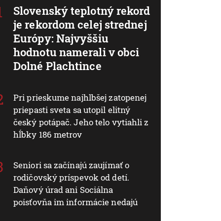
Slovenský teplotný rekord
je rekordom celej strednej
Európy: Najvyššiu
hodnotu namerali v obci
Dolné Plachtince
Pri prieskume najhlbšej zatopenej
priepasti sveta sa utopil elitný
český potápač. Jeho telo vytiahli z
hĺbky 186 metrov
Seniori sa začínajú zaujímať o
rodičovský príspevok od detí.
Daňový úrad ani Sociálna
poisťovňa im informácie nedajú