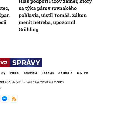
Hlas podporí Ficov zámer, ktorý
Pracovníci 
tec,
sa týka párov rovnakého
vlády sa obá
špar.
pohlavia, uistil Tomáš. Zákon
svojej práce.
cii
meniť netreba, upozornil
štrajku, Bab
Gröhling
kty
Videá
Televízia
Rozhlas
Aplikácie
O STVR
ght © 2026 STVR – Slovenská televízia a rozhlas
s