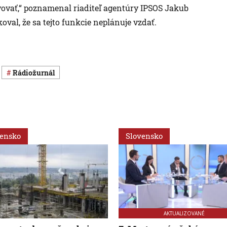
ovať,“ poznamenal riaditeľ agentúry IPSOS Jakub
val, že sa tejto funkcie neplánuje vzdať.
Rádiožurnál
vensko
Slovensko
AKTUALIZOVANÉ