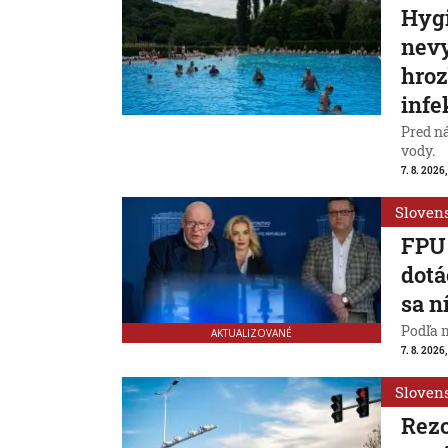
Hygi
nevy
hroz
infe
Pred n
vody.
7. 8. 2026,
Sloven
FPU 
dotá
sa n
Podľa 
AKTUALIZOVANÉ
7. 8. 2026,
Sloven
Rezo