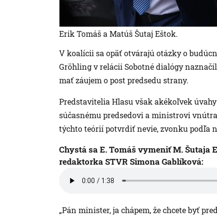
Erik Tomáš a Matúš Šutaj Eštok.
V koalícii sa opäť otvárajú otázky o budúc
Gröhling v relácii Sobotné dialógy naznači
mať záujem o post predsedu strany.
Predstavitelia Hlasu však akékoľvek úvahy
súčasnému predsedovi a ministrovi vnútra 
týchto teórií potvrdiť nevie, zvonku podľa 
Chystá sa E. Tomáš vymeniť M. Šutaja 
redaktorka STVR Simona Gablíková:
„Pán minister, ja chápem, že chcete byť pre