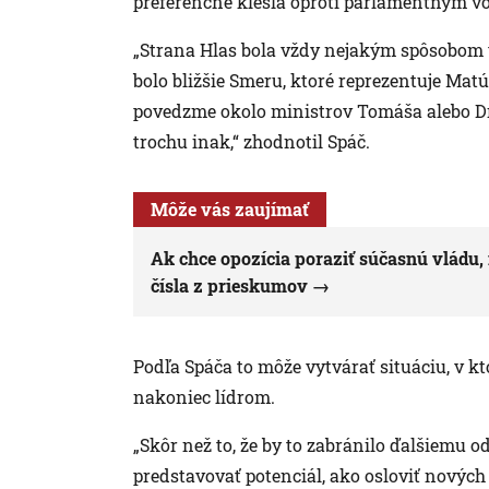
preferenčne klesla oproti parlamentným v
„Strana Hlas bola vždy nejakým spôsobom v
bolo bližšie Smeru, ktoré reprezentuje Matú
povedzme okolo ministrov Tomáša alebo Dr
trochu inak,“ zhodnotil Spáč.
Môže vás zaujímať
Ak chce opozícia poraziť súčasnú vládu
čísla z prieskumov
Podľa Spáča to môže vytvárať situáciu, v kt
nakoniec lídrom.
„Skôr než to, že by to zabránilo ďalšiemu 
predstavovať potenciál, ako osloviť nových