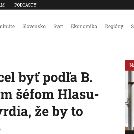
AM
PODCASTY
minúte
Slovensko
Svet
Ekonomika
Regióny
Š
N
el byť podľa B.
ým šéfom Hlasu-
rdia, že by to
o