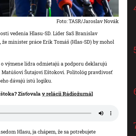
Foto: TASR/Jaroslav Novák
nosti vedenia Hlasu-SD. Líder SaS Branislav
l, že minister práce Erik Tomáš (Hlas-SD) by mohol
 o výmene lídra odmietajú a podporu deklarujú
Matúšovi Šutajovi Eštokovi. Politológ pravdivosť
neho dávajú istú logiku.
Eštoka? Zisťovala
v relácii Rádiožurnál
dsedom Hlasu, ja chápem, že sa potrebujete