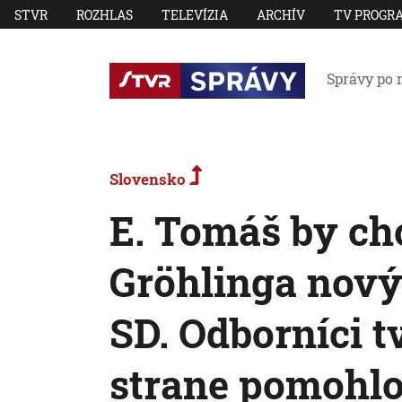
STVR
ROZHLAS
TELEVÍZIA
ARCHÍV
TV PROGR
Správy po 
Slovensko
E. Tomáš by chc
Gröhlinga nov
SD. Odborníci tv
strane pomohl