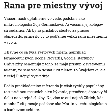
Rana pre miestny vývoj
Viacerí našli uplatnenie vo vede, podobne ako
mikrobiologička Zoja Germušková. Aj väčšina jej kolegov
sú cudzinci. Ak by sa prisťahovalectvo za prácou
obmedzilo, prinieslo by to podľa nej veľkú ranu miestnemu
vývoju.
„Hlavne čo sa týka svetových firiem, napríklad
farmaceutických Roche, Novartis, Google, startupov.
Univerzity benefitujú z toho, že majú prístup k svetovému
talentu, že sem vedia dostať ľudí nielen zo Švajčiarska, ale
z celej Európy,“ vysvetľuje.
Podľa predkladateľov referenda je však rýchly populačný
rast príčinou rastúcich cien bývania, preťaženej dopravy či
tlaku na verejné služby. Najviac to cíti najmä Zürich, kde
mnoho ľudí pracuje podobne ako Martin v technologickom
a bankovom sektore.