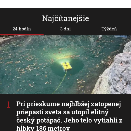
Najčítanejšie
24 hodín
3 dni
Týždeň
Pri prieskume najhlbšej zatopenej
priepasti sveta sa utopil elitný
český potápač. Jeho telo vytiahli z
hĺbky 186 metrov