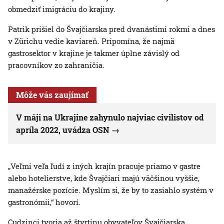
obmedziť imigráciu do krajiny.
Patrik prišiel do Švajčiarska pred dvanástimi rokmi a dnes
v Zürichu vedie kaviareň. Pripomína, že najmä
gastrosektor v krajine je takmer úplne závislý od
pracovníkov zo zahraničia.
Môže vás zaujímať
V máji na Ukrajine zahynulo najviac civilistov od
apríla 2022, uvádza OSN
„Veľmi veľa ľudí z iných krajín pracuje priamo v gastre
alebo hotelierstve, kde Švajčiari majú väčšinou vyššie,
manažérske pozície. Myslím si, že by to zasiahlo systém v
gastronómii,“ hovorí.
Cudzinci tvoria až štvrtinu obyvateľov Švajčiarska,