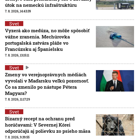
útok na nemeckú infraštruktúru
7. 8. 2026, 14:43:39
Svet
Vyzerá ako medúza, no môže spôsobiť
vážne zranenia. Mechúrovka
portugalská zatvára pláže vo
Francúzsku aj Španielsku
7. 8. 2026, 13:15:11
Svet
Zmeny vo verejnoprávnych médiách
vyvolali v Maďarsku veľkú pozornosť.
Čo sa zmenilo po nástupe Pétera
Magyara?
7. 8. 2026, 11:17:29
Svet
Bizarný recept na ochranu pred
horúčavami: V Severnej Kórei
odporúčajú aj polievku zo psieho mäsa
7. 8. 2026, 9:39:55