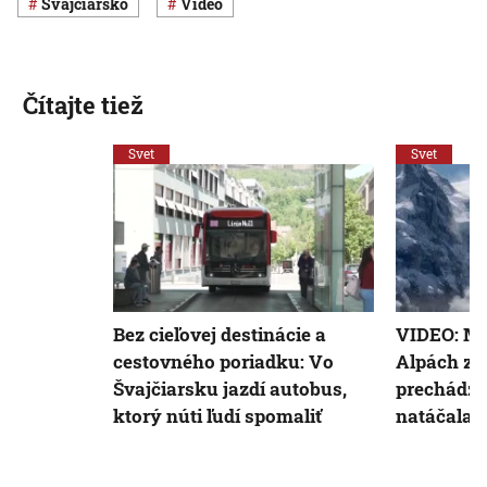
Švajčiarsko
Video
Čítajte tiež
Svet
Svet
Bez cieľovej destinácie a
VIDEO: Ma
cestovného poriadku: Vo
Alpách za
Švajčiarsku jazdí autobus,
prechádzaj
ktorý núti ľudí spomaliť
natáčala j