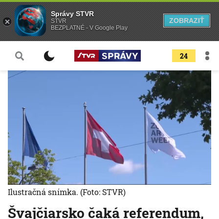
Správy STVR
ZOBRAZIŤ
STVR
BEZPLATNÉ - V Google Play
24
Ilustračná snímka.
(Foto: STVR)
Švajčiarsko čaká referendum,