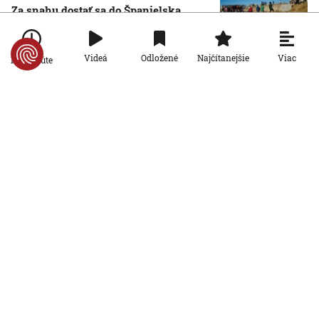
Za snahu dostať sa do Španielska
zaplatili životom: Starosta Ceuty
oznámil tragickú bilanciu migračnej
krízy
Viac
Videá
Odložené
Najčítanejšie
Po minúte
6. 8. 2026, 16:16:47
Svet
Žena v Taliansku omylom vyhodila
žreb s výhrou milión eur. Smetiari ho
hľadali dva dni
6. 8. 2026, 15:49:55
Svet
VIDEO: Britka Betty prekonala svetový
rekord. V 97 rokoch sa stala najstaršou
ženou, ktorá kráčala po krídle lietadla
6. 8. 2026, 15:40:24
Svet
V ukrajinskej armáde slúži takmer 16-
tisíc zahraničných dobrovoľníkov
6. 8. 2026, 14:26:05