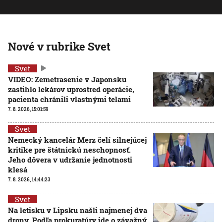
Nové v rubrike Svet
Svet
VIDEO: Zemetrasenie v Japonsku
zastihlo lekárov uprostred operácie,
pacienta chránili vlastnými telami
7. 8. 2026, 15:01:59
Svet
Nemecký kancelár Merz čelí silnejúcej
kritike pre štátnickú neschopnosť.
Jeho dôvera v udržanie jednotnosti
klesá
7. 8. 2026, 14:44:23
Svet
Na letisku v Lipsku našli najmenej dva
drony. Podľa prokuratúry ide o závažný