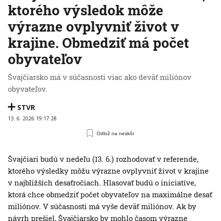
ktorého výsledok môže
výrazne ovplyvniť život v
krajine. Obmedziť má počet
obyvateľov
Švajčiarsko má v súčasnosti viac ako deväť miliónov
obyvateľov.
STVR
13. 6. 2026 19:17:28
Odlož na neskôr
Švajčiari budú v nedeľu (13. 6.) rozhodovať v referende,
ktorého výsledky môžu výrazne ovplyvniť život v krajine
v najbližších desaťročiach. Hlasovať budú o iniciatíve,
ktorá chce obmedziť počet obyvateľov na maximálne desať
miliónov. V súčasnosti má vyše deväť miliónov. Ak by
návrh prešiel, Švajčiarsko by mohlo časom výrazne