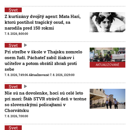
Svet
Z kurtizány dvojitý agent: Mata Hari,
ktorú postihol tragický osud, sa
narodila pred 150 rokmi
7. 8. 2026, 8:00:00
Svet
Pri streľbe v škole v Thajsku zomrelo
osem ľudí. Páchateľ zabil žiakov i
učiteľov a potom obrátil zbraň proti
AKTUALIZOVANÉ
sebe
7. 8. 2026, 7:49:06
Aktualizované:
7. 8. 2026, 13:29:00
Svet
Nie sú na dovolenke, hoci sú celé leto
pri mori: Štáb STVR strávil deň v teréne
so slovenskými policajtami v
Chorvátsku
7. 8. 2026, 7:00:00
Svet