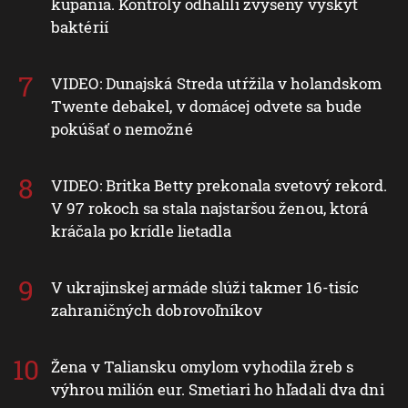
kúpania. Kontroly odhalili zvýšený výskyt
baktérií
VIDEO: Dunajská Streda utŕžila v holandskom
Twente debakel, v domácej odvete sa bude
pokúšať o nemožné
VIDEO: Britka Betty prekonala svetový rekord.
V 97 rokoch sa stala najstaršou ženou, ktorá
kráčala po krídle lietadla
V ukrajinskej armáde slúži takmer 16-tisíc
zahraničných dobrovoľníkov
Žena v Taliansku omylom vyhodila žreb s
výhrou milión eur. Smetiari ho hľadali dva dni