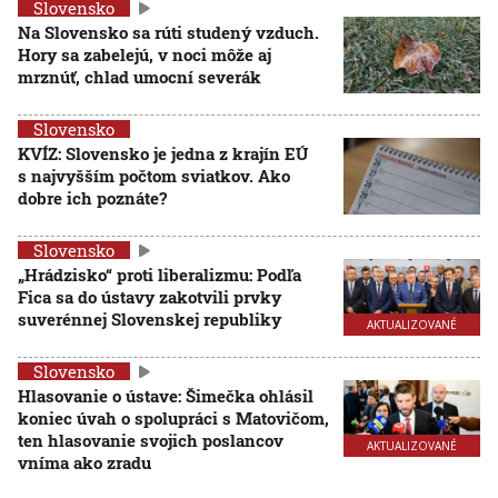
Slovensko
Na Slovensko sa rúti studený vzduch.
Hory sa zabelejú, v noci môže aj
mrznúť, chlad umocní severák
Slovensko
KVÍZ: Slovensko je jedna z krajín EÚ
s najvyšším počtom sviatkov. Ako
dobre ich poznáte?
Slovensko
„Hrádzisko“ proti liberalizmu: Podľa
Fica sa do ústavy zakotvili prvky
suverénnej Slovenskej republiky
AKTUALIZOVANÉ
Slovensko
Hlasovanie o ústave: Šimečka ohlásil
koniec úvah o spolupráci s Matovičom,
ten hlasovanie svojich poslancov
AKTUALIZOVANÉ
vníma ako zradu