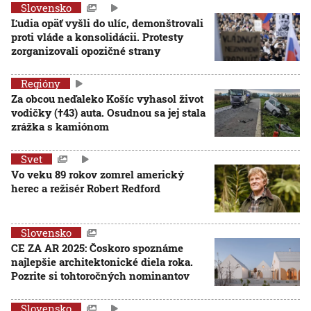
Slovensko
Ľudia opäť vyšli do ulíc, demonštrovali
proti vláde a konsolidácii. Protesty
zorganizovali opozičné strany
Regióny
Za obcou neďaleko Košíc vyhasol život
vodičky (†43) auta. Osudnou sa jej stala
zrážka s kamiónom
Svet
Vo veku 89 rokov zomrel americký
herec a režisér Robert Redford
Slovensko
CE ZA AR 2025: Čoskoro spoznáme
najlepšie architektonické diela roka.
Pozrite si tohtoročných nominantov
Slovensko