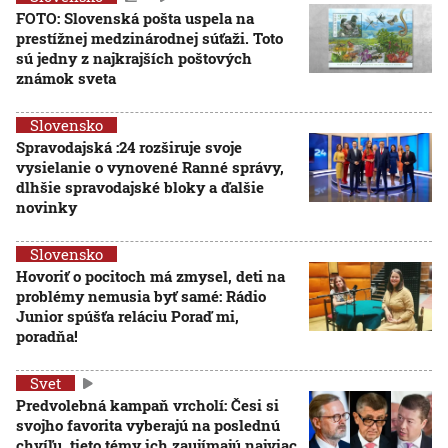
FOTO: Slovenská pošta uspela na
prestížnej medzinárodnej súťaži. Toto
sú jedny z najkrajších poštových
známok sveta
Slovensko
Spravodajská :24 rozširuje svoje
vysielanie o vynovené Ranné správy,
dlhšie spravodajské bloky a ďalšie
novinky
Slovensko
Hovoriť o pocitoch má zmysel, deti na
problémy nemusia byť samé: Rádio
Junior spúšťa reláciu Poraď mi,
poradňa!
Svet
Predvolebná kampaň vrcholí: Česi si
svojho favorita vyberajú na poslednú
chvíľu, tieto témy ich zaujímajú najviac