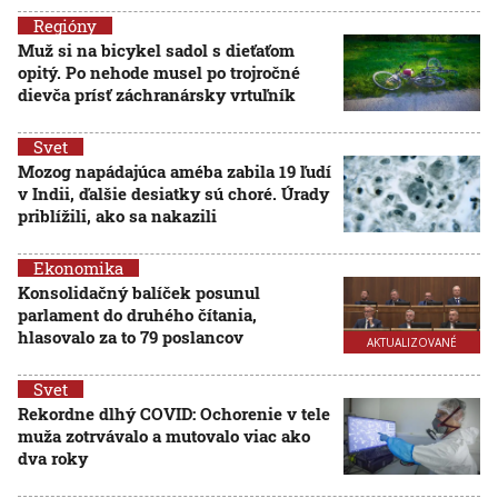
Regióny
Muž si na bicykel sadol s dieťaťom
opitý. Po nehode musel po trojročné
dievča prísť záchranársky vrtuľník
Svet
Mozog napádajúca améba zabila 19 ľudí
v Indii, ďalšie desiatky sú choré. Úrady
priblížili, ako sa nakazili
Ekonomika
Konsolidačný balíček posunul
parlament do druhého čítania,
hlasovalo za to 79 poslancov
AKTUALIZOVANÉ
Svet
Rekordne dlhý COVID: Ochorenie v tele
muža zotrvávalo a mutovalo viac ako
dva roky