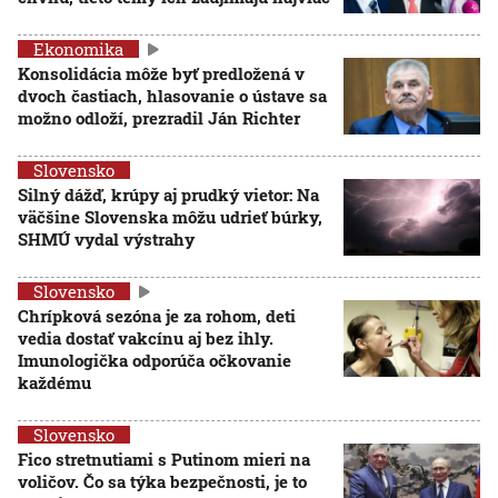
Ekonomika
Konsolidácia môže byť predložená v
dvoch častiach, hlasovanie o ústave sa
možno odloží, prezradil Ján Richter
Slovensko
Silný dážď, krúpy aj prudký vietor: Na
väčšine Slovenska môžu udrieť búrky,
SHMÚ vydal výstrahy
Slovensko
Chrípková sezóna je za rohom, deti
vedia dostať vakcínu aj bez ihly.
Imunologička odporúča očkovanie
každému
Slovensko
Fico stretnutiami s Putinom mieri na
voličov. Čo sa týka bezpečnosti, je to