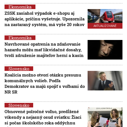
Ekonomika
ZSSK zasiahol výpadok e-shopu aj
aplikácie, príčinu vyšetruje. Upozornila
na zastaraný systém, má vyše 20 rokov
AKTUALIZOVANÉ
Ekonomika
Navrhované opatrenia na zdaňovanie
hazardu môžu mať likvidačné dosahy,
tvrdí združenie majiteľov herní a kasín
Slovensko
Koalícia možno otvorí otázku presunu
komunálnych volieb. Podľa
Demokratov sa majú spojiť s voľbami do
NR SR
Slovensko
Obnovené polročné voľno, predĺžené
víkendy a nejasný osud sviatku: Žiaci
si počas školského roka oddýchnu