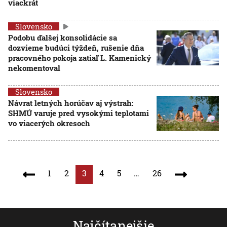
viackrát
Slovensko
Podobu ďalšej konsolidácie sa
dozvieme budúci týždeň, rušenie dňa
pracovného pokoja zatiaľ L. Kamenický
nekomentoval
Slovensko
Návrat letných horúčav aj výstrah:
SHMÚ varuje pred vysokými teplotami
vo viacerých okresoch
1
2
3
4
5
…
26
Najčítanejšie