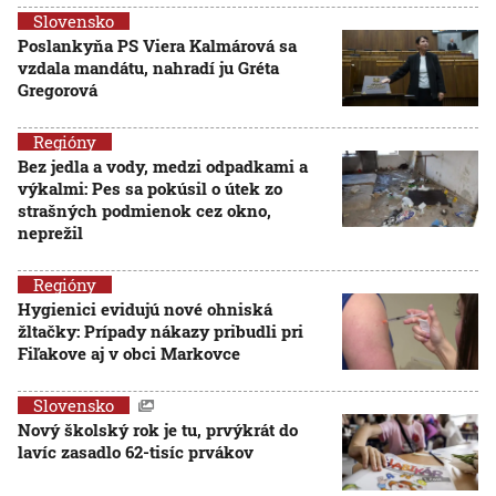
Slovensko
Poslankyňa PS Viera Kalmárová sa
vzdala mandátu, nahradí ju Gréta
Gregorová
Regióny
Bez jedla a vody, medzi odpadkami a
výkalmi: Pes sa pokúsil o útek zo
strašných podmienok cez okno,
neprežil
Regióny
Hygienici evidujú nové ohniská
žltačky: Prípady nákazy pribudli pri
Fiľakove aj v obci Markovce
Slovensko
Nový školský rok je tu, prvýkrát do
lavíc zasadlo 62-tisíc prvákov