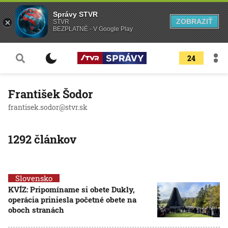
Správy STVR
ZOBRAZIŤ
STVR
BEZPLATNÉ - V Google Play
24
František Šodor
frantisek.sodor@stvr.sk
1292 článkov
Slovensko
KVÍZ: Pripomíname si obete Dukly,
operácia priniesla početné obete na
oboch stranách