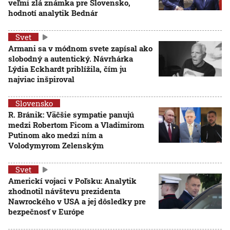
veľmi zlá známka pre Slovensko,
hodnotí analytik Bednár
Svet
Armani sa v módnom svete zapísal ako
slobodný a autentický. Návrhárka
Lýdia Eckhardt priblížila, čím ju
najviac inšpiroval
Slovensko
R. Bránik: Väčšie sympatie panujú
medzi Robertom Ficom a Vladimirom
Putinom ako medzi ním a
Volodymyrom Zelenským
Svet
Americkí vojaci v Poľsku: Analytik
zhodnotil návštevu prezidenta
Nawrockého v USA a jej dôsledky pre
bezpečnosť v Európe