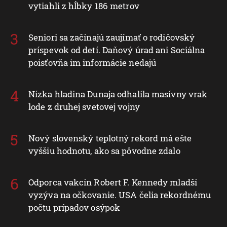
vytiahli z hĺbky 186 metrov
Seniori sa začínajú zaujímať o rodičovský
príspevok od detí. Daňový úrad ani Sociálna
poisťovňa im informácie nedajú
Nízka hladina Dunaja odhalila masívny vrak
lode z druhej svetovej vojny
Nový slovenský teplotný rekord má ešte
vyššiu hodnotu, ako sa pôvodne zdalo
Odporca vakcín Robert F. Kennedy mladší
vyzýva na očkovanie. USA čelia rekordnému
počtu prípadov osýpok