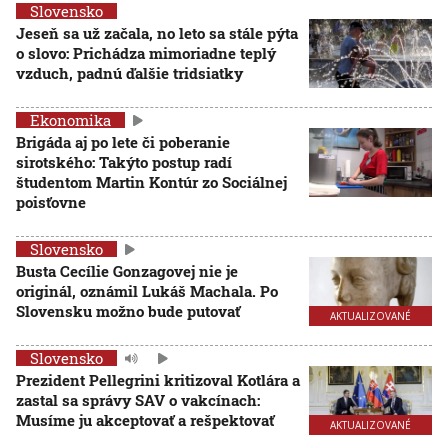
Slovensko
Jeseň sa už začala, no leto sa stále pýta
o slovo: Prichádza mimoriadne teplý
vzduch, padnú ďalšie tridsiatky
Ekonomika
Brigáda aj po lete či poberanie
sirotského: Takýto postup radí
študentom Martin Kontúr zo Sociálnej
poisťovne
Slovensko
Busta Cecílie Gonzagovej nie je
originál, oznámil Lukáš Machala. Po
Slovensku možno bude putovať
AKTUALIZOVANÉ
Slovensko
Prezident Pellegrini kritizoval Kotlára a
zastal sa správy SAV o vakcínach:
Musíme ju akceptovať a rešpektovať
AKTUALIZOVANÉ