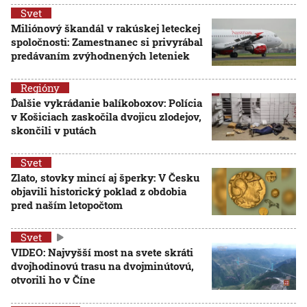
Svet
Miliónový škandál v rakúskej leteckej
spoločnosti: Zamestnanec si privyrábal
predávaním zvýhodnených leteniek
Regióny
Ďalšie vykrádanie balíkoboxov: Polícia
v Košiciach zaskočila dvojicu zlodejov,
skončili v putách
Svet
Zlato, stovky mincí aj šperky: V Česku
objavili historický poklad z obdobia
pred naším letopočtom
Svet
VIDEO: Najvyšší most na svete skráti
dvojhodinovú trasu na dvojminútovú,
otvorili ho v Číne