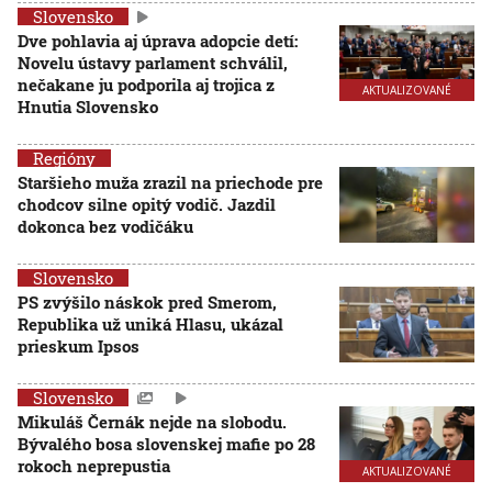
Slovensko
Dve pohlavia aj úprava adopcie detí:
Novelu ústavy parlament schválil,
nečakane ju podporila aj trojica z
AKTUALIZOVANÉ
Hnutia Slovensko
Regióny
Staršieho muža zrazil na priechode pre
chodcov silne opitý vodič. Jazdil
dokonca bez vodičáku
Slovensko
PS zvýšilo náskok pred Smerom,
Republika už uniká Hlasu, ukázal
prieskum Ipsos
Slovensko
Mikuláš Černák nejde na slobodu.
Bývalého bosa slovenskej mafie po 28
rokoch neprepustia
AKTUALIZOVANÉ