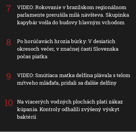
VIDEO: Rokovanie v brazílskom regionálnom
parlamente prerušila milá návšteva. Skupinka
kapybár vošla do budovy hlavným vchodom
Po horúčavách hrozia búrky: V desiatich
okresoch večer, v značnej časti Slovenska
počas piatka
VIDEO: Smútiaca matka delfína plávala s telom
mŕtveho mláďaťa, pridali sa ďalšie delfíny
Na viacerých vodných plochách platí zákaz
kúpania. Kontroly odhalili zvýšený výskyt
baktérií