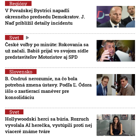
Regióny
V Považskej Bystrici napadli
okresného predsedu Demokratov. J.
Naď priblížil detaily incidentu
Svet
České voľby po minúte: Rokovania sa
už začali. Babiš prijal vo svojom sídle
predstaviteľov Motoristov aj SPD
Slovensko
B. Ondruš nerozumie, na čo bola
potrebná zmena ústavy. Podľa Ľ. Ódora
išlo o zastierací manéver pre
konsolidáciu
Svet
Hollywoodski herci sa búria. Rozruch
vyvolala AI herečka, vystúpili proti nej
viaceré známe tváre