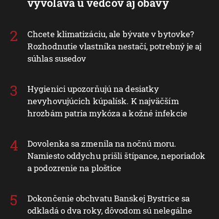
vyvoláva u vedcov aj obavy
Chcete klimatizáciu, ale bývate v bytovke?
Rozhodnutie vlastníka nestačí, potrebný je aj
súhlas susedov
Hygienici upozorňujú na desiatky
nevyhovujúcich kúpalísk. K najväčším
hrozbám patria mykóza a kožné infekcie
Dovolenka sa zmenila na nočnú moru.
Namiesto oddychu prišli štípance, neporiadok
a podozrenie na ploštice
Dokončenie obchvatu Banskej Bystrice sa
odkladá o dva roky, dôvodom sú nelegálne