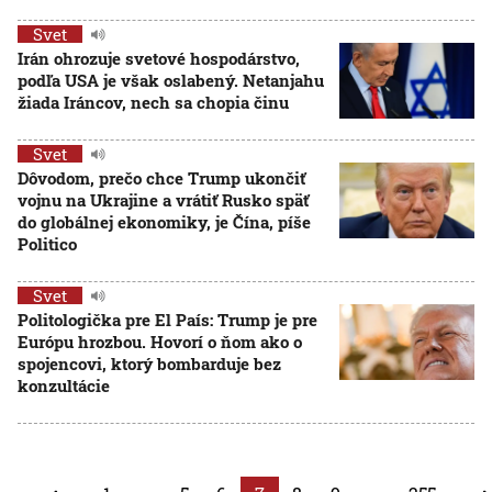
Svet
Irán ohrozuje svetové hospodárstvo,
podľa USA je však oslabený. Netanjahu
žiada Iráncov, nech sa chopia činu
Svet
Dôvodom, prečo chce Trump ukončiť
vojnu na Ukrajine a vrátiť Rusko späť
do globálnej ekonomiky, je Čína, píše
Politico
Svet
Politologička pre El País: Trump je pre
Európu hrozbou. Hovorí o ňom ako o
spojencovi, ktorý bombarduje bez
konzultácie