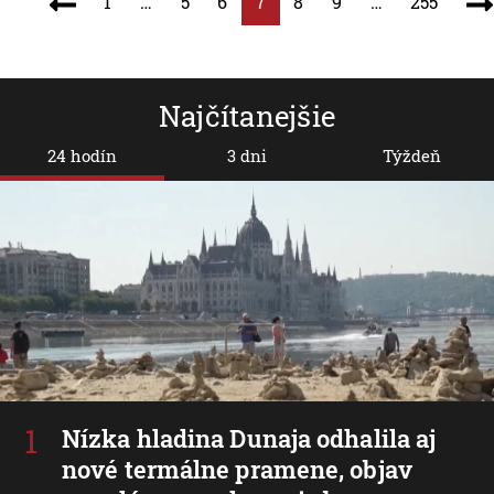
1
…
5
6
7
8
9
…
255
Najčítanejšie
24 hodín
3 dni
Týždeň
Nízka hladina Dunaja odhalila aj
nové termálne pramene, objav