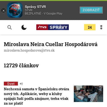
Správy STVR
ZOBRAZIŤ
STVR
BEZPLATNÉ - V Google Play
24
Miroslava Neira Cuellar Hospodárová
miroslava.hospodarova@rtvs.sk
12729 článkov
Svet
Nechcená samota v Španielsku otvára
nový trh. Aplikácie, weby a kluby
spájajú ľudí podľa záujmov, treba však
za ne platiť