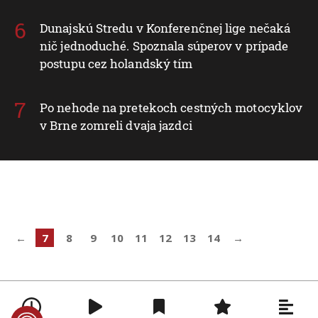
Dunajskú Stredu v Konferenčnej lige nečaká
nič jednoduché. Spoznala súperov v prípade
postupu cez holandský tím
Po nehode na pretekoch cestných motocyklov
v Brne zomreli dvaja jazdci
←
7
8
9
10
11
12
13
14
→