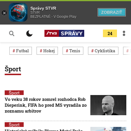
Správy STVR
ZOBRAZIŤ
STVR
BEZPLATNÉ - V Google Play
24
Futbal
Hokej
Tenis
Cyklistika
Šport
Šport
Vo veku 38 rokov zomrel rozhodca Rob
Dieperink, FIFA ho pred MS vyradila zo
zoznamu arbitrov
Šport