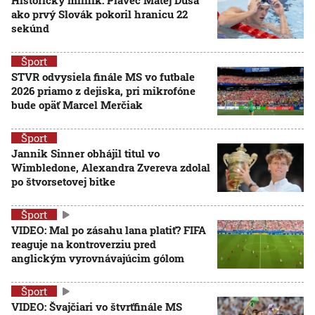
Historický míľnik: Plavec Matej Duša
ako prvý Slovák pokoril hranicu 22
sekúnd
Šport
STVR odvysiela finále MS vo futbale
2026 priamo z dejiska, pri mikrofóne
bude opäť Marcel Merčiak
Šport
Jannik Sinner obhájil titul vo
Wimbledone, Alexandra Zvereva zdolal
po štvorsetovej bitke
Šport
VIDEO: Mal po zásahu lana platiť? FIFA
reaguje na kontroverziu pred
anglickým vyrovnávajúcim gólom
Šport
VIDEO: Švajčiari vo štvrťfinále MS