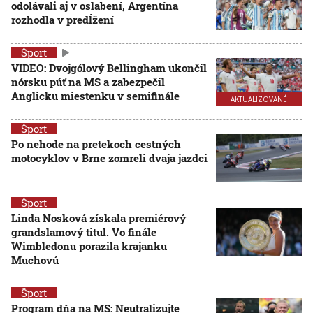
odolávali aj v oslabení, Argentína
rozhodla v predĺžení
Šport
VIDEO: Dvojgólový Bellingham ukončil
nórsku púť na MS a zabezpečil
Anglicku miestenku v semifinále
AKTUALIZOVANÉ
Šport
Po nehode na pretekoch cestných
motocyklov v Brne zomreli dvaja jazdci
Šport
Linda Nosková získala premiérový
grandslamový titul. Vo finále
Wimbledonu porazila krajanku
Muchovú
Šport
Program dňa na MS: Neutralizujte