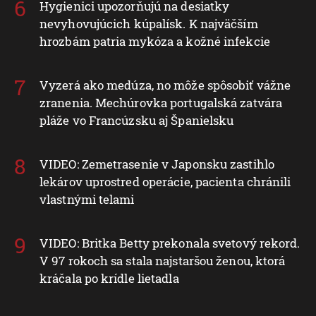
Hygienici upozorňujú na desiatky
nevyhovujúcich kúpalísk. K najväčším
hrozbám patria mykóza a kožné infekcie
Vyzerá ako medúza, no môže spôsobiť vážne
zranenia. Mechúrovka portugalská zatvára
pláže vo Francúzsku aj Španielsku
VIDEO: Zemetrasenie v Japonsku zastihlo
lekárov uprostred operácie, pacienta chránili
vlastnými telami
VIDEO: Britka Betty prekonala svetový rekord.
V 97 rokoch sa stala najstaršou ženou, ktorá
kráčala po krídle lietadla