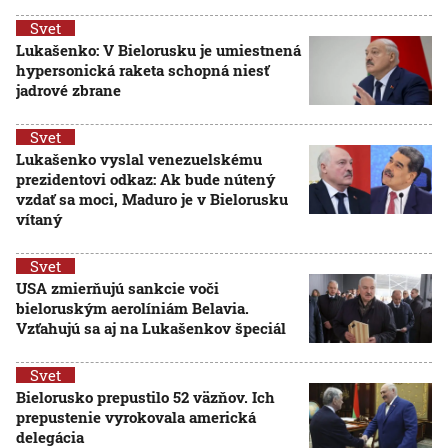
Svet
Lukašenko: V Bielorusku je umiestnená
hypersonická raketa schopná niesť
jadrové zbrane
Svet
Lukašenko vyslal venezuelskému
prezidentovi odkaz: Ak bude nútený
vzdať sa moci, Maduro je v Bielorusku
vítaný
Svet
USA zmierňujú sankcie voči
bieloruským aerolíniám Belavia.
Vzťahujú sa aj na Lukašenkov špeciál
Svet
Bielorusko prepustilo 52 väzňov. Ich
prepustenie vyrokovala americká
delegácia