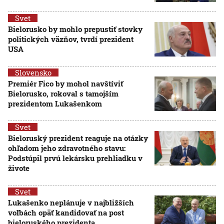
Svet
Bielorusko by mohlo prepustiť stovky
politických väzňov, tvrdí prezident
USA
Slovensko
Premiér Fico by mohol navštíviť
Bielorusko, rokoval s tamojším
prezidentom Lukašenkom
Svet
Bieloruský prezident reaguje na otázky
ohľadom jeho zdravotného stavu:
Podstúpil prvú lekársku prehliadku v
živote
Svet
Lukašenko neplánuje v najbližších
voľbách opäť kandidovať na post
bieloruského prezidenta