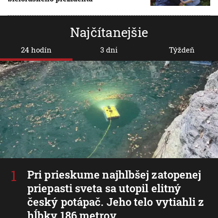
Najčítanejšie
24 hodín
3 dni
Týždeň
Pri prieskume najhlbšej zatopenej
priepasti sveta sa utopil elitný
český potápač. Jeho telo vytiahli z
hĺbky 186 metrov