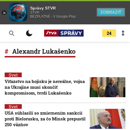
Správy STVR
ZOBRAZIŤ
STVR
BEZPLATNÉ - V Google Play
24
Alexandr Lukašenko
Svet
Víťazstvo na bojisku je nereálne, vojna
na Ukrajine musí skončiť
kompromisom, tvrdí Lukašenko
Svet
USA súhlasili so zmiernením sankcií
proti Bielorusku, za čo Minsk prepustil
250 väzňov