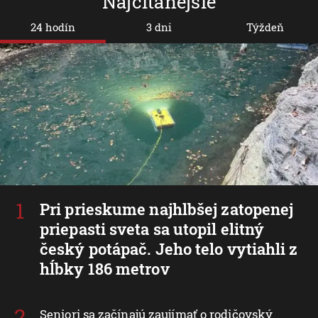
Najčítanejšie
24 hodín
3 dni
Týždeň
Pri prieskume najhlbšej zatopenej
priepasti sveta sa utopil elitný
český potápač. Jeho telo vytiahli z
hĺbky 186 metrov
Seniori sa začínajú zaujímať o rodičovský