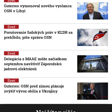
Svet
Guterres vymenoval nového vyslanca
OSN v Líbyi
Svet
Porušovanie ľudských práv v KĽDR sa
prehĺbilo, píše správa OSN
Svet
Delegácia z MAAE môže začiatkom
septembra navštíviť Záporožskú
jadrovú elektráreň
Svet
Guterres: OSN pred zimou plánuje
zvýšiť vývoz obilia z Ukrajiny