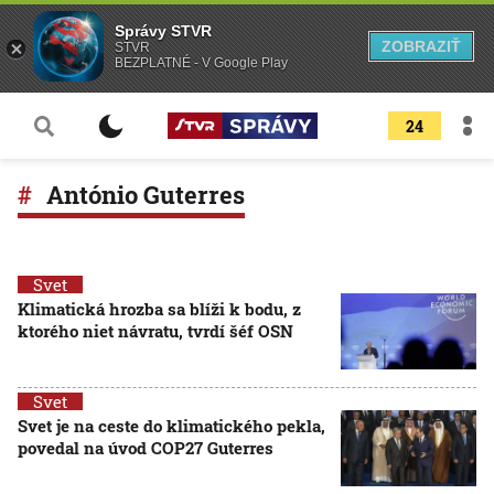
Správy STVR
ZOBRAZIŤ
STVR
BEZPLATNÉ - V Google Play
24
António Guterres
Svet
Klimatická hrozba sa blíži k bodu, z
ktorého niet návratu, tvrdí šéf OSN
Svet
Svet je na ceste do klimatického pekla,
povedal na úvod COP27 Guterres