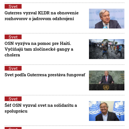
Svet
Guterres vyzval KĽDR na obnovenie
rozhovorov o jadrovom odzbrojení
Svet
OSN vyzýva na pomoc pre Haiti.
Vyčíňajú tam zločinecké gangy a
cholera
Svet
Svet podľa Guterresa prestáva fungovať
Svet
Šéf OSN vyzval svet na solidaritu a
spoluprácu