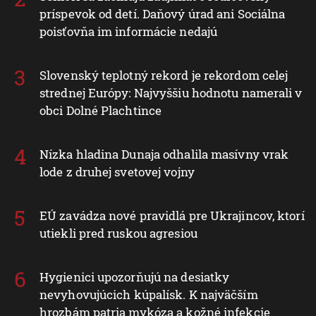
príspevok od detí. Daňový úrad ani Sociálna
poisťovňa im informácie nedajú
Slovenský teplotný rekord je rekordom celej
strednej Európy: Najvyššiu hodnotu namerali v
obci Dolné Plachtince
Nízka hladina Dunaja odhalila masívny vrak
lode z druhej svetovej vojny
EÚ zavádza nové pravidlá pre Ukrajincov, ktorí
utiekli pred ruskou agresiou
Hygienici upozorňujú na desiatky
nevyhovujúcich kúpalísk. K najväčším
hrozbám patria mykóza a kožné infekcie