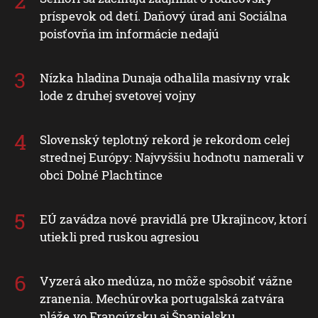
príspevok od detí. Daňový úrad ani Sociálna
poisťovňa im informácie nedajú
Nízka hladina Dunaja odhalila masívny vrak
lode z druhej svetovej vojny
Slovenský teplotný rekord je rekordom celej
strednej Európy: Najvyššiu hodnotu namerali v
obci Dolné Plachtince
EÚ zavádza nové pravidlá pre Ukrajincov, ktorí
utiekli pred ruskou agresiou
Vyzerá ako medúza, no môže spôsobiť vážne
zranenia. Mechúrovka portugalská zatvára
pláže vo Francúzsku aj Španielsku