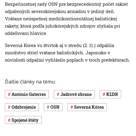
Bezpečnostnej rady OSN pre bezprecedentný počet rakiet
odpálených severokórejskou armádou v jediný deň.
Vrátane neúspešnej medzikontinentálnej balistickej
rakety, ktorá podľa juhokórejských zdrojov zlyhala pri
oddeľovaní hlavice.
Severná Kórea vo štvrtok aj v stredu (2. 11.) odpálila
množstvo striel vrátane balistických. Japonsko v
súvislosti odpalmi vyhlásilo poplach v troch prefektúrach.
Ďalšie články na tému:
António Guterres
jadrové zbrane
KĽDR
odzbrojenie
OSN
Severná Kórea
Spojené štáty