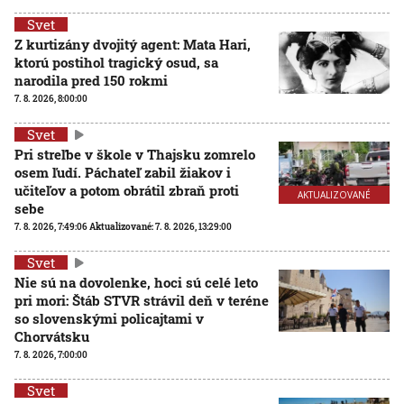
Svet
Z kurtizány dvojitý agent: Mata Hari,
ktorú postihol tragický osud, sa
narodila pred 150 rokmi
7. 8. 2026, 8:00:00
Svet
Pri streľbe v škole v Thajsku zomrelo
osem ľudí. Páchateľ zabil žiakov i
učiteľov a potom obrátil zbraň proti
AKTUALIZOVANÉ
sebe
7. 8. 2026, 7:49:06
Aktualizované:
7. 8. 2026, 13:29:00
Svet
Nie sú na dovolenke, hoci sú celé leto
pri mori: Štáb STVR strávil deň v teréne
so slovenskými policajtami v
Chorvátsku
7. 8. 2026, 7:00:00
Svet