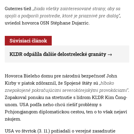
Guterres tiež
„žiada všetky zainteresované strany, aby sa
spojili a podporili prostredie, ktoré je priaznivé pre dialóg“
,
uviedol hovorca OSN Stéphane Dujarric.
Súvisiaci článok
KĽDR odpálila ďalšie delostrelecké granáty
Hovorca Bieleho domu pre národnú bezpečnosť John
Kirby v piatok zdôraznil, že Spojené štáty sú
„hlboko
znepokojené pokračujúcimi severokórejskými provokáciami“
.
Zopakoval ponuku na stretnutie s lídrom KĽDR Kim Čong-
unom. USA podľa neho chcú riešiť problémy s
Pchjongjangom diplomatickou cestou, ten o to však nejaví
záujem.
USA vo štvrtok (3. 11.) požiadali o verejné zasadnutie