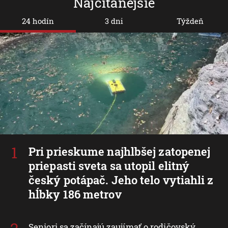
Najčítanejšie
24 hodín
3 dni
Týždeň
Pri prieskume najhlbšej zatopenej
priepasti sveta sa utopil elitný
český potápač. Jeho telo vytiahli z
hĺbky 186 metrov
Seniori sa začínajú zaujímať o rodičovský