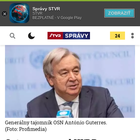
Správy STVR
ZOBRAZIŤ
STVR
BEZPLATNÉ - V Google Play
24
Generálny tajomník OSN António Guterres.
(Foto: Profimedia)