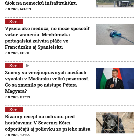
útok na nemeckú infraštruktúru
7. 8. 2026, 14:43:39
Svet
Vyzerá ako medúza, no môže spôsobiť
vážne zranenia. Mechúrovka
portugalská zatvára pláže vo
Francúzsku aj Španielsku
7. 8. 2026, 13:15:11
Svet
Zmeny vo verejnoprávnych médiách
vyvolali v Maďarsku veľkú pozornosť.
Čo sa zmenilo po nástupe Pétera
Magyara?
7. 8. 2026, 11:17:29
Svet
Bizarný recept na ochranu pred
horúčavami: V Severnej Kórei
odporúčajú aj polievku zo psieho mäsa
7. 8. 2026, 9:39:55