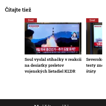
Čítajte tiež
Svet
Svet
Soul vyslal stíhačky v reakcii
Severokór
na desiatky preletov
testy zne
vojenských lietadiel KĽDR
štáty