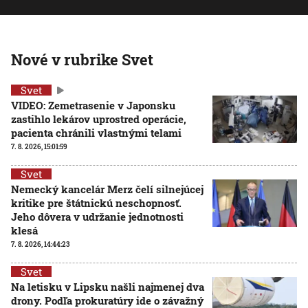
Nové v rubrike Svet
Svet
VIDEO: Zemetrasenie v Japonsku
zastihlo lekárov uprostred operácie,
pacienta chránili vlastnými telami
7. 8. 2026, 15:01:59
Svet
Nemecký kancelár Merz čelí silnejúcej
kritike pre štátnickú neschopnosť.
Jeho dôvera v udržanie jednotnosti
klesá
7. 8. 2026, 14:44:23
Svet
Na letisku v Lipsku našli najmenej dva
drony. Podľa prokuratúry ide o závažný