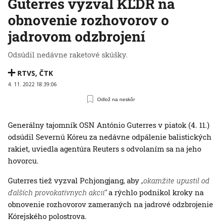
Guterres vyzval KĽDR na
obnovenie rozhovorov o
jadrovom odzbrojení
Odsúdil nedávne raketové skúšky.
RTVS
,
ČTK
4. 11. 2022 18:39:06
Odlož na neskôr
Generálny tajomník OSN António Guterres v piatok (4. 11.)
odsúdil Severnú Kóreu za nedávne odpálenie balistických
rakiet, uviedla agentúra Reuters s odvolaním sa na jeho
hovorcu.
Guterres tiež vyzval Pchjongjang, aby
„okamžite upustil od
ďalších provokatívnych akcií“
a rýchlo podnikol kroky na
obnovenie rozhovorov zameraných na jadrové odzbrojenie
Kórejského polostrova.