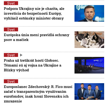
Svet
Podpora Ukrajiny nie je charita, ale
investícia do bezpečnosti Európy,
vyhlásil estónsky minister obrany
Svet
Európska únia mení pravidlá ochrany
psov a mačiek
Svet
Praha už tretíkrát hostí Globsec.
Témami sú aj vojna na Ukrajine a
Blízky východ
Svet
Europoslanec Zdechovský: R. Fico musí
začať s transparentným využívaním
eurofondov, inak hrozí Slovensku ich
zmrazenie