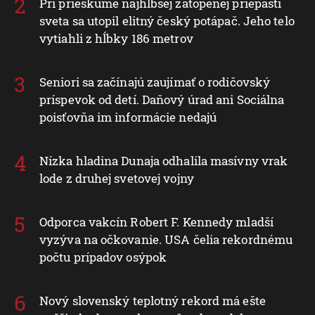
Pri prieskume najhlbšej zatopenej priepasti
sveta sa utopil elitný český potápač. Jeho telo
vytiahli z hĺbky 186 metrov
Seniori sa začínajú zaujímať o rodičovský
príspevok od detí. Daňový úrad ani Sociálna
poisťovňa im informácie nedajú
Nízka hladina Dunaja odhalila masívny vrak
lode z druhej svetovej vojny
Odporca vakcín Robert F. Kennedy mladší
vyzýva na očkovanie. USA čelia rekordnému
počtu prípadov osýpok
Nový slovenský teplotný rekord má ešte