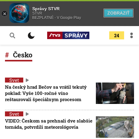
Správy STVR
ZOBRAZIŤ
STVR
BEZPLATNÉ - V Google Play
24
Česko
Svet
Na český hrad Bečov sa vrátil tekutý
poklad: Vyše 100-ročné víno
reštaurovali špeciálnym procesom
Svet
VIDEO: Českom sa prehnali dve slabšie
tornáda, potvrdili meteorológovia