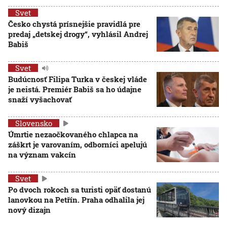
Svet
Česko chystá prísnejšie pravidlá pre
predaj „detskej drogy“, vyhlásil Andrej
Babiš
Svet
Budúcnosť Filipa Turka v českej vláde
je neistá. Premiér Babiš sa ho údajne
snaží vyšachovať
Slovensko
Úmrtie nezaočkovaného chlapca na
záškrt je varovaním, odborníci apelujú
na význam vakcín
Svet
Po dvoch rokoch sa turisti opäť dostanú
lanovkou na Petřín. Praha odhalila jej
nový dizajn