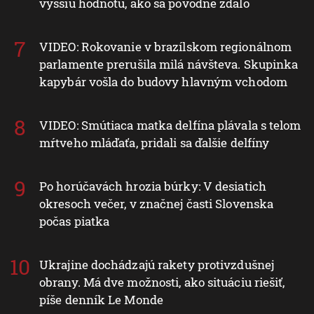
vyššiu hodnotu, ako sa pôvodne zdalo
VIDEO: Rokovanie v brazílskom regionálnom
parlamente prerušila milá návšteva. Skupinka
kapybár vošla do budovy hlavným vchodom
VIDEO: Smútiaca matka delfína plávala s telom
mŕtveho mláďaťa, pridali sa ďalšie delfíny
Po horúčavách hrozia búrky: V desiatich
okresoch večer, v značnej časti Slovenska
počas piatka
Ukrajine dochádzajú rakety protivzdušnej
obrany. Má dve možnosti, ako situáciu riešiť,
píše denník Le Monde