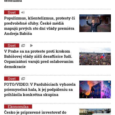
terorizmu
Svet
Populizmus, klientelizmus, protesty či
predvolebné sľuby. České médiá
mapujú prvých sto dní vlády premiéra
Andreja Babiša
Svet
V Prahe sa na proteste proti krokom
Babišovej vlády zišli desaťtisíce ľudí.
Organizátori varujú pred oslabovaním
demokracie
Svet
FOTO/VIDEO: V Pardubiciach vyhorela
priemyselná hala, k jej podpáleniu sa
prihlásila konkrétna skupina
Ekonomika
Česko je pripravené investovať do