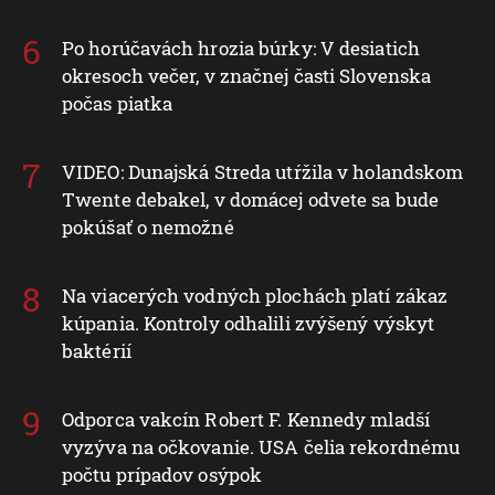
Po horúčavách hrozia búrky: V desiatich
okresoch večer, v značnej časti Slovenska
počas piatka
VIDEO: Dunajská Streda utŕžila v holandskom
Twente debakel, v domácej odvete sa bude
pokúšať o nemožné
Na viacerých vodných plochách platí zákaz
kúpania. Kontroly odhalili zvýšený výskyt
baktérií
Odporca vakcín Robert F. Kennedy mladší
vyzýva na očkovanie. USA čelia rekordnému
počtu prípadov osýpok