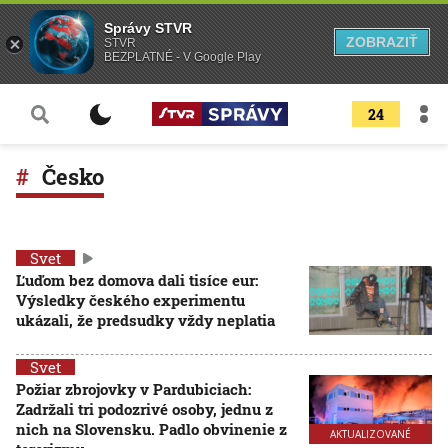
Správy STVR
ZOBRAZIŤ
STVR
BEZPLATNÉ - V Google Play
24
Česko
Svet
Ľuďom bez domova dali tisíce eur:
Výsledky českého experimentu
ukázali, že predsudky vždy neplatia
Svet
Požiar zbrojovky v Pardubiciach:
Zadržali tri podozrivé osoby, jednu z
nich na Slovensku. Padlo obvinenie z
AKTUALIZOVANÉ