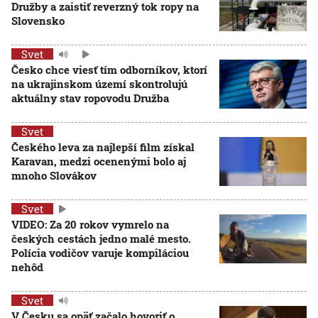
Družby a zaistiť reverzný tok ropy na
Slovensko
Svet
Česko chce viesť tím odborníkov, ktorí
na ukrajinskom území skontrolujú
aktuálny stav ropovodu Družba
Svet
Českého leva za najlepší film získal
Karavan, medzi ocenenými bolo aj
mnoho Slovákov
Svet
VIDEO: Za 20 rokov vymrelo na
českých cestách jedno malé mesto.
Polícia vodičov varuje kompiláciou
nehôd
Svet
V Česku sa opäť začalo hovoriť o