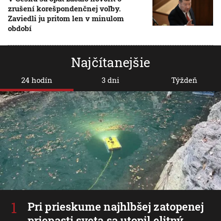
zrušení korešpondenčnej voľby.
Zaviedli ju pritom len v minulom
období
Najčítanejšie
24 hodín
3 dni
Týždeň
Pri prieskume najhlbšej zatopenej
priepasti sveta sa utopil elitný