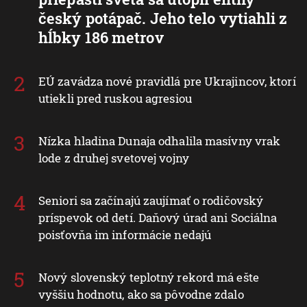
český potápač. Jeho telo vytiahli z
hĺbky 186 metrov
EÚ zavádza nové pravidlá pre Ukrajincov, ktorí
utiekli pred ruskou agresiou
Nízka hladina Dunaja odhalila masívny vrak
lode z druhej svetovej vojny
Seniori sa začínajú zaujímať o rodičovský
príspevok od detí. Daňový úrad ani Sociálna
poisťovňa im informácie nedajú
Nový slovenský teplotný rekord má ešte
vyššiu hodnotu, ako sa pôvodne zdalo