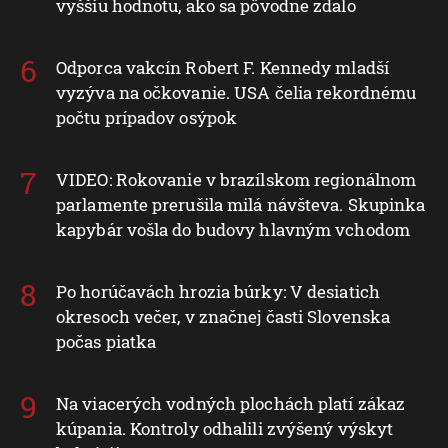
vyššiu hodnotu, ako sa pôvodne zdalo
Odporca vakcín Robert F. Kennedy mladší
vyzýva na očkovanie. USA čelia rekordnému
počtu prípadov osýpok
VIDEO: Rokovanie v brazílskom regionálnom
parlamente prerušila milá návšteva. Skupinka
kapybár vošla do budovy hlavným vchodom
Po horúčavách hrozia búrky: V desiatich
okresoch večer, v značnej časti Slovenska
počas piatka
Na viacerých vodných plochách platí zákaz
kúpania. Kontroly odhalili zvýšený výskyt