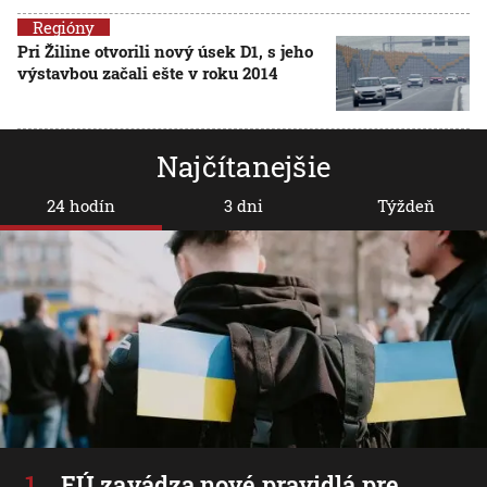
Regióny
Pri Žiline otvorili nový úsek D1, s jeho
výstavbou začali ešte v roku 2014
Najčítanejšie
24 hodín
3 dni
Týždeň
EÚ zavádza nové pravidlá pre