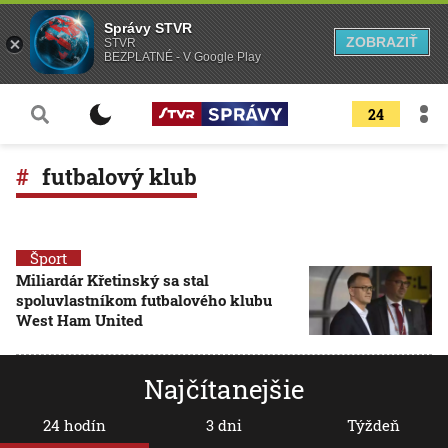
Správy STVR
ZOBRAZIŤ
STVR
BEZPLATNÉ - V Google Play
24
futbalový klub
Šport
Miliardár Křetinský sa stal
spoluvlastníkom futbalového klubu
West Ham United
Najčítanejšie
24 hodín
3 dni
Týždeň