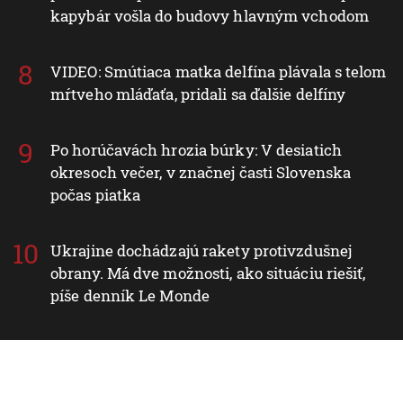
kapybár vošla do budovy hlavným vchodom
VIDEO: Smútiaca matka delfína plávala s telom
mŕtveho mláďaťa, pridali sa ďalšie delfíny
Po horúčavách hrozia búrky: V desiatich
okresoch večer, v značnej časti Slovenska
počas piatka
Ukrajine dochádzajú rakety protivzdušnej
obrany. Má dve možnosti, ako situáciu riešiť,
píše denník Le Monde