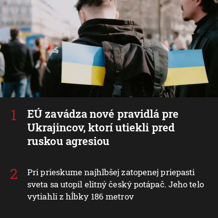
EÚ zavádza nové pravidlá pre
Ukrajincov, ktorí utiekli pred
ruskou agresiou
Pri prieskume najhlbšej zatopenej priepasti
sveta sa utopil elitný český potápač. Jeho telo
vytiahli z hĺbky 186 metrov