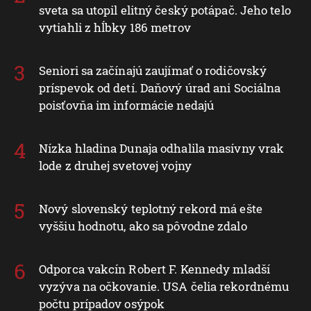
sveta sa utopil elitný český potápač. Jeho telo
vytiahli z hĺbky 186 metrov
Seniori sa začínajú zaujímať o rodičovský
príspevok od detí. Daňový úrad ani Sociálna
poisťovňa im informácie nedajú
Nízka hladina Dunaja odhalila masívny vrak
lode z druhej svetovej vojny
Nový slovenský teplotný rekord má ešte
vyššiu hodnotu, ako sa pôvodne zdalo
Odporca vakcín Robert F. Kennedy mladší
vyzýva na očkovanie. USA čelia rekordnému
počtu prípadov osýpok