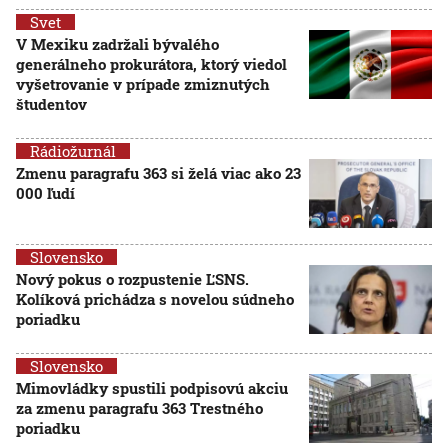
Svet
V Mexiku zadržali bývalého
generálneho prokurátora, ktorý viedol
vyšetrovanie v prípade zmiznutých
študentov
Rádiožurnál
Zmenu paragrafu 363 si želá viac ako 23
000 ľudí
Slovensko
Nový pokus o rozpustenie ĽSNS.
Kolíková prichádza s novelou súdneho
poriadku
Slovensko
Mimovládky spustili podpisovú akciu
za zmenu paragrafu 363 Trestného
poriadku