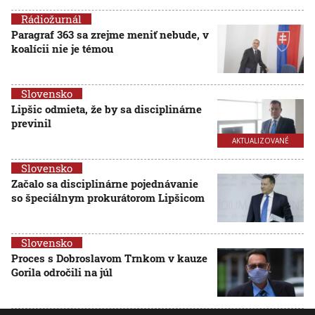
Rádiožurnál
Paragraf 363 sa zrejme meniť nebude, v
koalícii nie je témou
Slovensko
Lipšic odmieta, že by sa disciplinárne
previnil
AKTUALIZOVANÉ
Slovensko
Začalo sa disciplinárne pojednávanie
so špeciálnym prokurátorom Lipšicom
Slovensko
Proces s Dobroslavom Trnkom v kauze
Gorila odročili na júl