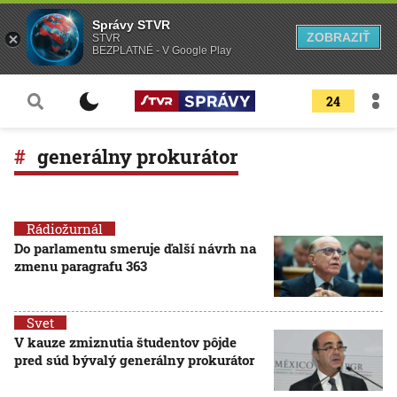
Správy STVR
ZOBRAZIŤ
STVR
BEZPLATNÉ - V Google Play
24
generálny prokurátor
Rádiožurnál
Do parlamentu smeruje ďalší návrh na
zmenu paragrafu 363
Svet
V kauze zmiznutia študentov pôjde
pred súd bývalý generálny prokurátor