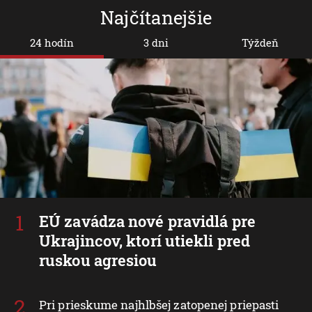
Najčítanejšie
24 hodín
3 dni
Týždeň
EÚ zavádza nové pravidlá pre
Ukrajincov, ktorí utiekli pred
ruskou agresiou
Pri prieskume najhlbšej zatopenej priepasti