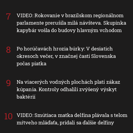
VIDEO: Rokovanie v brazílskom regionálnom
parlamente prerušila milá návšteva. Skupinka
kapybár vošla do budovy hlavným vchodom
Po horúčavách hrozia búrky: V desiatich
okresoch večer, v značnej časti Slovenska
počas piatka
Na viacerých vodných plochách platí zákaz
kúpania. Kontroly odhalili zvýšený výskyt
baktérií
VIDEO: Smútiaca matka delfína plávala s telom
mŕtveho mláďaťa, pridali sa ďalšie delfíny