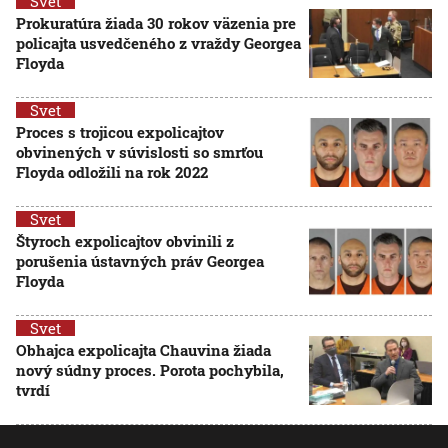
Svet
Prokuratúra žiada 30 rokov väzenia pre
policajta usvedčeného z vraždy Georgea
Floyda
Svet
Proces s trojicou expolicajtov
obvinených v súvislosti so smrťou
Floyda odložili na rok 2022
Svet
Štyroch expolicajtov obvinili z
porušenia ústavných práv Georgea
Floyda
Svet
Obhajca expolicajta Chauvina žiada
nový súdny proces. Porota pochybila,
tvrdí