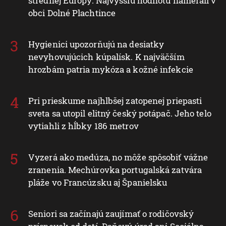
strednej Európy: Najvyššiu hodnotu namerali v
obci Dolné Plachtince
Hygienici upozorňujú na desiatky
nevyhovujúcich kúpalísk. K najväčším
hrozbám patria mykóza a kožné infekcie
Pri prieskume najhlbšej zatopenej priepasti
sveta sa utopil elitný český potápač. Jeho telo
vytiahli z hĺbky 186 metrov
Vyzerá ako medúza, no môže spôsobiť vážne
zranenia. Mechúrovka portugalská zatvára
pláže vo Francúzsku aj Španielsku
Seniori sa začínajú zaujímať o rodičovský