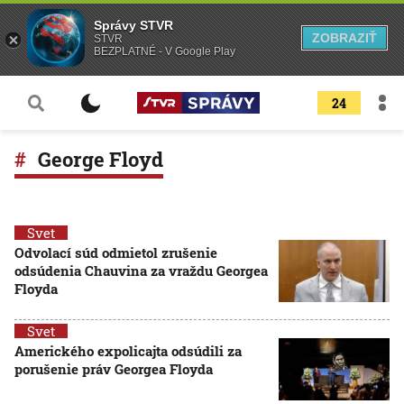
Správy STVR
ZOBRAZIŤ
STVR
BEZPLATNÉ - V Google Play
24
George Floyd
Svet
Odvolací súd odmietol zrušenie
odsúdenia Chauvina za vraždu Georgea
Floyda
Svet
Amerického expolicajta odsúdili za
porušenie práv Georgea Floyda