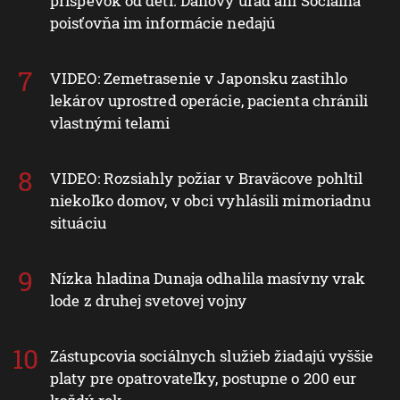
príspevok od detí. Daňový úrad ani Sociálna
poisťovňa im informácie nedajú
VIDEO: Zemetrasenie v Japonsku zastihlo
lekárov uprostred operácie, pacienta chránili
vlastnými telami
VIDEO: Rozsiahly požiar v Braväcove pohltil
niekoľko domov, v obci vyhlásili mimoriadnu
situáciu
Nízka hladina Dunaja odhalila masívny vrak
lode z druhej svetovej vojny
Zástupcovia sociálnych služieb žiadajú vyššie
platy pre opatrovateľky, postupne o 200 eur