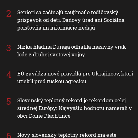
Seniori sa začínajú zaujímať o rodičovský
príspevok od detí. Daňový úrad ani Sociálna
poisťovňa im informácie nedajú
Nízka hladina Dunaja odhalila masívny vrak
lode z druhej svetovej vojny
EÚ zavádza nové pravidlá pre Ukrajincov, ktorí
utiekli pred ruskou agresiou
Slovenský teplotný rekord je rekordom celej
strednej Európy: Najvyššiu hodnotu namerali v
obci Dolné Plachtince
Nový slovenský teplotný rekord má ešte