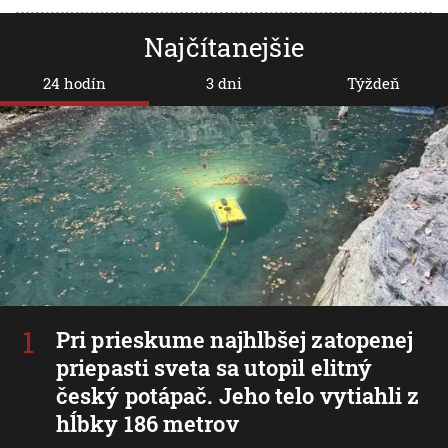
Najčítanejšie
24 hodín
3 dni
Týždeň
Pri prieskume najhlbšej zatopenej
priepasti sveta sa utopil elitný
český potápač. Jeho telo vytiahli z
hĺbky 186 metrov