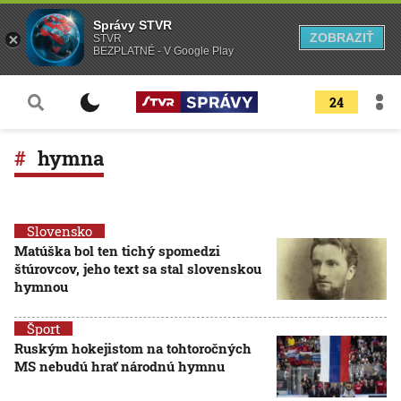
Správy STVR
ZOBRAZIŤ
STVR
BEZPLATNÉ - V Google Play
24
hymna
Slovensko
Matúška bol ten tichý spomedzi
štúrovcov, jeho text sa stal slovenskou
hymnou
Šport
Ruským hokejistom na tohtoročných
MS nebudú hrať národnú hymnu