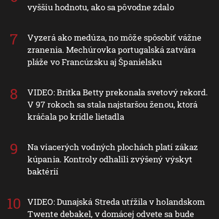
vyššiu hodnotu, ako sa pôvodne zdalo
Vyzerá ako medúza, no môže spôsobiť vážne
zranenia. Mechúrovka portugalská zatvára
pláže vo Francúzsku aj Španielsku
VIDEO: Britka Betty prekonala svetový rekord.
V 97 rokoch sa stala najstaršou ženou, ktorá
kráčala po krídle lietadla
Na viacerých vodných plochách platí zákaz
kúpania. Kontroly odhalili zvýšený výskyt
baktérií
VIDEO: Dunajská Streda utŕžila v holandskom
Twente debakel, v domácej odvete sa bude