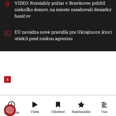
VIDEO: Rozsiahly požiar v Braväcove pohltil
niekoľko domov, na mieste zasahovali desiatky
hasičov
EÚ zavádza nové pravidlá pre Ukrajincov, ktorí
utiekli pred ruskou agresiou
1
Viac
Videá
Odložené
Najčítanejšie
Po minúte