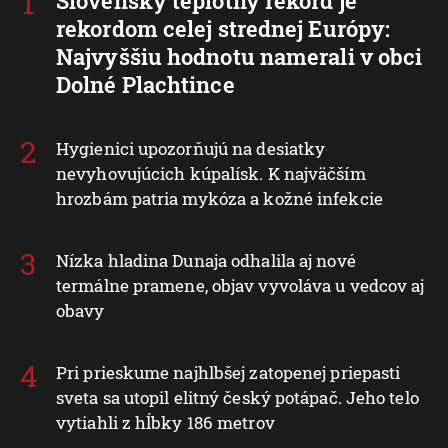
Slovenský teplotný rekord je
rekordom celej strednej Európy:
Najvyššiu hodnotu namerali v obci
Dolné Plachtince
Hygienici upozorňujú na desiatky
nevyhovujúcich kúpalísk. K najväčším
hrozbám patria mykóza a kožné infekcie
Nízka hladina Dunaja odhalila aj nové
termálne pramene, objav vyvoláva u vedcov aj
obavy
Pri prieskume najhlbšej zatopenej priepasti
sveta sa utopil elitný český potápač. Jeho telo
vytiahli z hĺbky 186 metrov