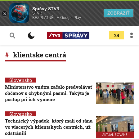
Správy STVR
ZOBRAZIŤ
STVR
BEZPLATNÉ - V Google Play
24
klientske centrá
Slovensko
Ministerstvo vnútra začalo predvolávať
občanov s chybnými pasmi. Takýto je
postup pri ich výmene
Slovensko
Technický výpadok, ktorý mali od rána
vo viacerých klientskych centrách, už
odstránili
AKTUALIZOVANÉ