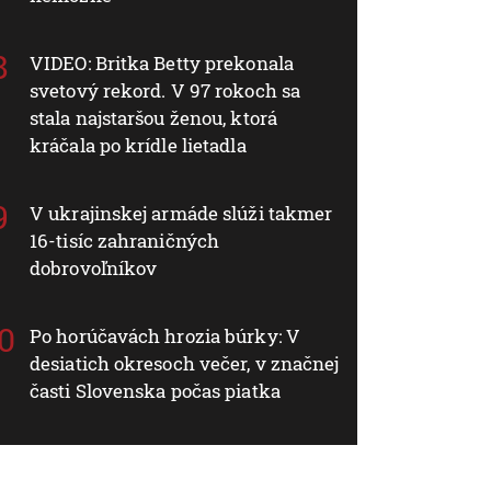
VIDEO: Britka Betty prekonala
svetový rekord. V 97 rokoch sa
stala najstaršou ženou, ktorá
kráčala po krídle lietadla
V ukrajinskej armáde slúži takmer
16-tisíc zahraničných
dobrovoľníkov
Po horúčavách hrozia búrky: V
desiatich okresoch večer, v značnej
časti Slovenska počas piatka