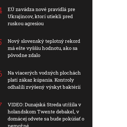
EÚ zavádza nové pravidlá pre
Ukrajincov, ktorí utiekli pred
ruskou agresiou
Nový slovenský teplotný rekord
má ešte vyššiu hodnotu, ako sa
pôvodne zdalo
Na viacerých vodných plochách
platí zákaz kúpania. Kontroly
odhalili zvýšený výskyt baktérií
VIDEO: Dunajská Streda utŕžila v
holandskom Twente debakel, v
domácej odvete sa bude pokúšať o
nemožné