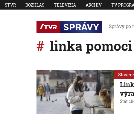
STVR
ROZHLAS
TELEVÍZIA
ARCHÍV
TV PROGR
Správy po 
linka pomoci
Sloven
Link
výra
Štát ch