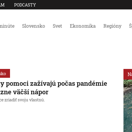
AM
PODCASTY
minúte
Slovensko
Svet
Ekonomika
Regióny
Š
sko
N
y pomoci zažívajú počas pandémie
zne väčší nápor
ce zriadiť svoju vlastnú.