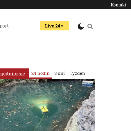
Kontakt
port
Live 24
24 hodín
3 dni
Týždeň
ajčítanejšie