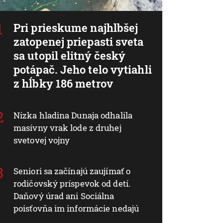
Pri prieskume najhlbšej
zatopenej priepasti sveta
sa utopil elitný český
potápač. Jeho telo vytiahli
z hĺbky 186 metrov
Nízka hladina Dunaja odhalila
masívny vrak lode z druhej
svetovej vojny
Seniori sa začínajú zaujímať o
rodičovský príspevok od detí.
Daňový úrad ani Sociálna
poisťovňa im informácie nedajú