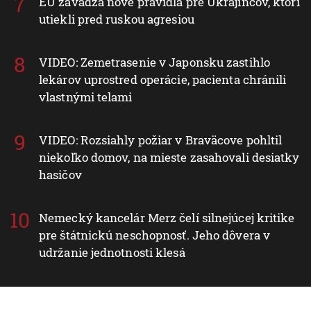
EÚ zavádza nové pravidlá pre Ukrajincov, ktorí
utiekli pred ruskou agresiou
VIDEO: Zemetrasenie v Japonsku zastihlo
lekárov uprostred operácie, pacienta chránili
vlastnými telami
VIDEO: Rozsiahly požiar v Braväcove pohltil
niekoľko domov, na mieste zasahovali desiatky
hasičov
Nemecký kancelár Merz čelí silnejúcej kritike
pre štátnickú neschopnosť. Jeho dôvera v
udržanie jednotnosti klesá