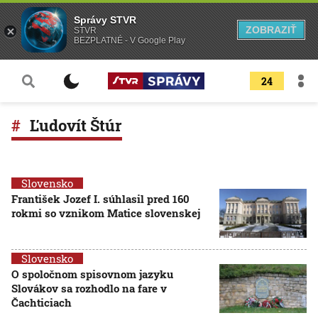
Správy STVR
ZOBRAZIŤ
STVR
BEZPLATNÉ - V Google Play
24
Ľudovít Štúr
Slovensko
František Jozef I. súhlasil pred 160
rokmi so vznikom Matice slovenskej
Slovensko
O spoločnom spisovnom jazyku
Slovákov sa rozhodlo na fare v
Čachticiach