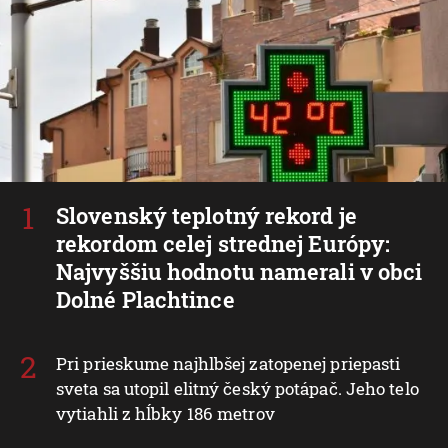
Slovenský teplotný rekord je
rekordom celej strednej Európy:
Najvyššiu hodnotu namerali v obci
Dolné Plachtince
Pri prieskume najhlbšej zatopenej priepasti
sveta sa utopil elitný český potápač. Jeho telo
vytiahli z hĺbky 186 metrov