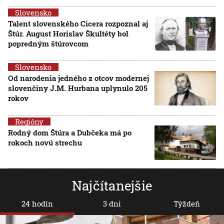
Slovensko
Talent slovenského Cicera rozpoznal aj
Štúr. August Horislav Škultéty bol
popredným štúrovcom
Slovensko
Od narodenia jedného z otcov modernej
slovenčiny J.M. Hurbana uplynulo 205
rokov
Regióny
Rodný dom Štúra a Dubčeka má po
rokoch novú strechu
Najčítanejšie
24 hodín
3 dni
Týždeň