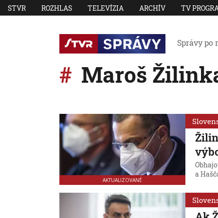
STVR
ROZHLAS
TELEVÍZIA
ARCHÍV
TV PROGR
Správy po 
Maroš Žilink
Sloven
Žili
výb
Obhajo
a Hašč
AKTUALIZOVANÉ
Sloven
Ak Ž