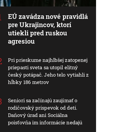
EÚ zavádza nové pravidlá
pre Ukrajincov, ktorí
utiekli pred ruskou
agresiou
Pri prieskume najhlbšej zatopenej
priepasti sveta sa utopil elitný
český potápač. Jeho telo vytiahli z
hĺbky 186 metrov
Seniori sa začínajú zaujímať o
rodičovský príspevok od detí.
Daňový úrad ani Sociálna
poisťovňa im informácie nedajú