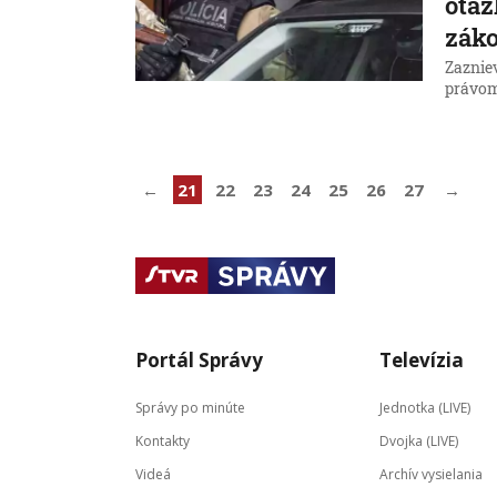
otáz
zák
Zaznie
právom
←
21
22
23
24
25
26
27
→
Portál Správy
Televízia
Správy po minúte
Jednotka (LIVE)
Kontakty
Dvojka (LIVE)
Videá
Archív vysielania