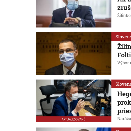
zruš
Žilinko
Sloven
Žili
Folt
Výbor n
Sloven
Hege
prok
prie
Naráža
AKTUALIZOVANÉ