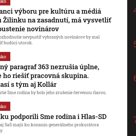
sko
anci výboru pre kultúru a médiá
 Žilinku na zasadnutí, má vysvetliť
ustenie novinárov
rozhodnutie nevpustiť vybraných novinárov by mal
iť budúci utorok.
sko
ný paragraf 363 nezrušia úplne,
 ho riešiť pracovná skupina.
así s tým aj Kollár
tie Sme rodina by bolo jeho zrušenie červenou čiarou.
sko
nku podporili Sme rodina i Hlas-SD
í aj SaS majú ku konaniu generálneho prokurátora
y.