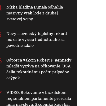
Nízka hladina Dunaja odhalila
masívny vrak lode z druhej
svetovej vojny
Nový slovenský teplotný rekord
má ešte vyššiu hodnotu, ako sa
pôvodne zdalo
Odporca vakcín Robert F. Kennedy
mladší vyzýva na očkovanie. USA
čelia rekordnému počtu prípadov
osýpok
VIDEO: Rokovanie v brazílskom
regionálnom parlamente prerušila
milá návšteva. Skupinka kapybár