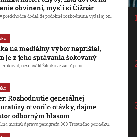
enie obvinení, myslí si Čižnár
v predchodca dodal, že podobné rozhodnutia vydal aj on.
sko
nka na mediálny výbor neprišiel,
in je z jeho správania šokovaný
erokoval, neschválil Žilinkove zastúpenie.
sko
r: Rozhodnutie generálnej
uratúry otvorilo otázky, dajme
stor odborným hlasom
l na možnú úpravu paragrafu 363 Trestného poriadku.