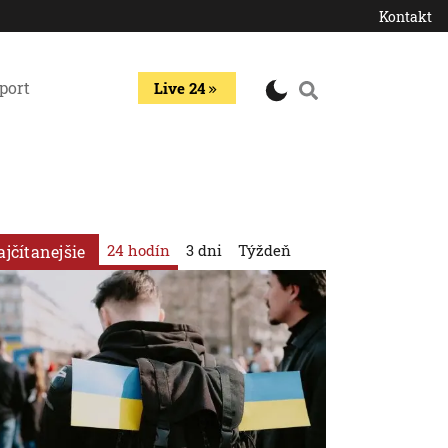
Kontakt
port
Live 24
24 hodín
3 dni
Týždeň
ajčítanejšie