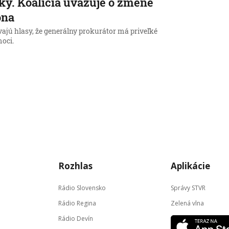
ky. Koalícia uvažuje o zmene
ona
vajú hlasy, že generálny prokurátor má priveľké
oci.
Rozhlas
Aplikácie
Rádio Slovensko
Správy STVR
Rádio Regina
Zelená vlna
Rádio Devín