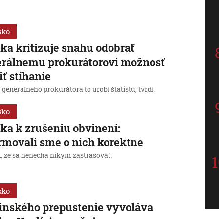
sko
nka kritizuje snahu odobrať
rálnemu prokurátorovi možnosť
iť stíhanie
 generálneho prokurátora to urobí štatistu, tvrdí.
sko
nka k zrušeniu obvinení:
rmovali sme o nich korektne
l, že sa nenechá nikým zastrašovať.
sko
inského prepustenie vyvoláva