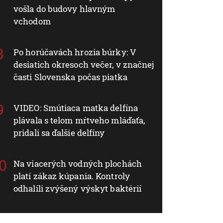
vošla do budovy hlavným
vchodom
Po horúčavách hrozia búrky: V
desiatich okresoch večer, v značnej
časti Slovenska počas piatka
VIDEO: Smútiaca matka delfína
plávala s telom mŕtveho mláďaťa,
pridali sa ďalšie delfíny
Na viacerých vodných plochách
platí zákaz kúpania. Kontroly
odhalili zvýšený výskyt baktérií