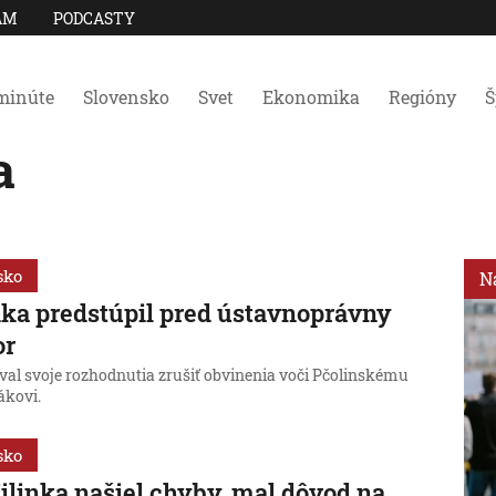
AM
PODCASTY
minúte
Slovensko
Svet
Ekonomika
Regióny
Š
a
sko
N
nka predstúpil pred ústavnoprávny
or
val svoje rozhodnutia zrušiť obvinenia voči Pčolinskému
ákovi.
sko
ilinka našiel chyby, mal dôvod na