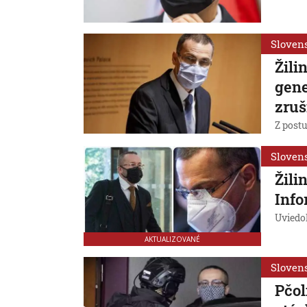
Sloven
Žili
gene
zruš
Z postu
Sloven
Žili
Info
Uviedo
AKTUALIZOVANÉ
Sloven
Pčol