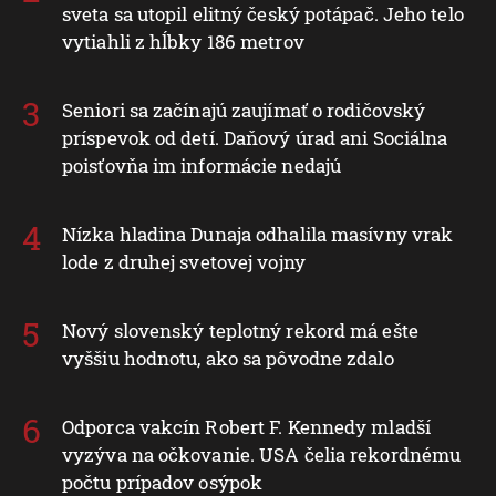
sveta sa utopil elitný český potápač. Jeho telo
vytiahli z hĺbky 186 metrov
Seniori sa začínajú zaujímať o rodičovský
príspevok od detí. Daňový úrad ani Sociálna
poisťovňa im informácie nedajú
Nízka hladina Dunaja odhalila masívny vrak
lode z druhej svetovej vojny
Nový slovenský teplotný rekord má ešte
vyššiu hodnotu, ako sa pôvodne zdalo
Odporca vakcín Robert F. Kennedy mladší
vyzýva na očkovanie. USA čelia rekordnému
počtu prípadov osýpok