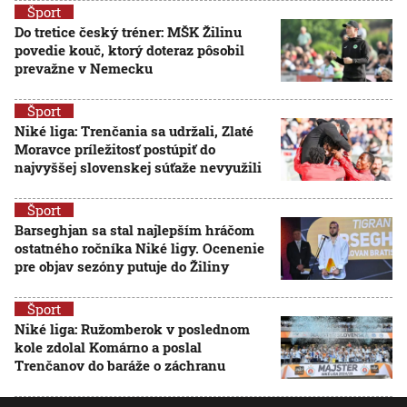
Šport
Do tretice český tréner: MŠK Žilinu
povedie kouč, ktorý doteraz pôsobil
prevažne v Nemecku
Šport
Niké liga: Trenčania sa udržali, Zlaté
Moravce príležitosť postúpiť do
najvyššej slovenskej súťaže nevyužili
Šport
Barseghjan sa stal najlepším hráčom
ostatného ročníka Niké ligy. Ocenenie
pre objav sezóny putuje do Žiliny
Šport
Niké liga: Ružomberok v poslednom
kole zdolal Komárno a poslal
Trenčanov do baráže o záchranu