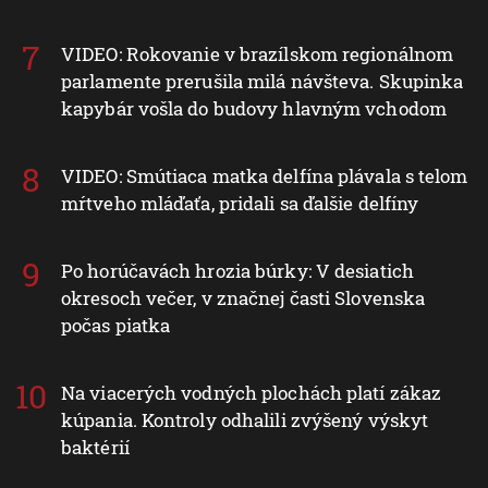
VIDEO: Rokovanie v brazílskom regionálnom
parlamente prerušila milá návšteva. Skupinka
kapybár vošla do budovy hlavným vchodom
VIDEO: Smútiaca matka delfína plávala s telom
mŕtveho mláďaťa, pridali sa ďalšie delfíny
Po horúčavách hrozia búrky: V desiatich
okresoch večer, v značnej časti Slovenska
počas piatka
Na viacerých vodných plochách platí zákaz
kúpania. Kontroly odhalili zvýšený výskyt
baktérií