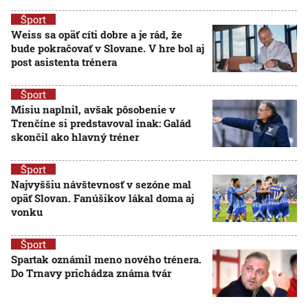
Šport
Weiss sa opäť cíti dobre a je rád, že
bude pokračovať v Slovane. V hre bol aj
post asistenta trénera
Šport
Misiu naplnil, avšak pôsobenie v
Trenčíne si predstavoval inak: Galád
skončil ako hlavný tréner
Šport
Najvyššiu návštevnosť v sezóne mal
opäť Slovan. Fanúšikov lákal doma aj
vonku
Šport
Spartak oznámil meno nového trénera.
Do Trnavy prichádza známa tvár