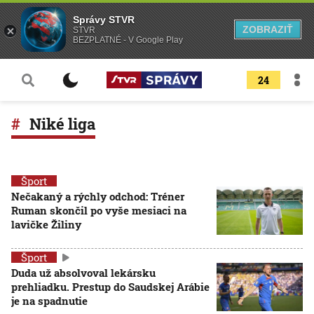
Správy STVR
ZOBRAZIŤ
STVR
BEZPLATNÉ - V Google Play
24
Niké liga
Šport
Nečakaný a rýchly odchod: Tréner
Ruman skončil po vyše mesiaci na
lavičke Žiliny
Šport
Duda už absolvoval lekársku
prehliadku. Prestup do Saudskej Arábie
je na spadnutie