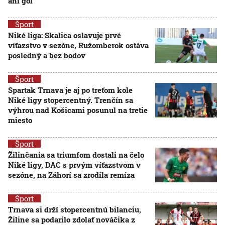
ani gól
Šport
Niké liga: Skalica oslavuje prvé
víťazstvo v sezóne, Ružomberok ostáva
posledný a bez bodov
Šport
Spartak Trnava je aj po treťom kole
Niké ligy stopercentný. Trenčín sa
výhrou nad Košicami posunul na tretie
miesto
Šport
Žilinčania sa triumfom dostali na čelo
Niké ligy, DAC s prvým víťazstvom v
sezóne, na Záhorí sa zrodila remíza
Šport
Trnava si drží stopercentnú bilanciu,
Žiline sa podarilo zdolať nováčika z