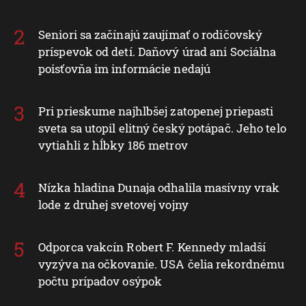
Seniori sa začínajú zaujímať o rodičovský
príspevok od detí. Daňový úrad ani Sociálna
poisťovňa im informácie nedajú
Pri prieskume najhlbšej zatopenej priepasti
sveta sa utopil elitný český potápač. Jeho telo
vytiahli z hĺbky 186 metrov
Nízka hladina Dunaja odhalila masívny vrak
lode z druhej svetovej vojny
Odporca vakcín Robert F. Kennedy mladší
vyzýva na očkovanie. USA čelia rekordnému
počtu prípadov osýpok