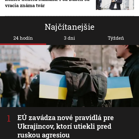
vracia známa tvár
Najčítanejšie
24 hodín
3 dni
Týždeň
EÚ zavádza nové pravidlá pre
Ukrajincov, ktorí utiekli pred
ruskou agresiou