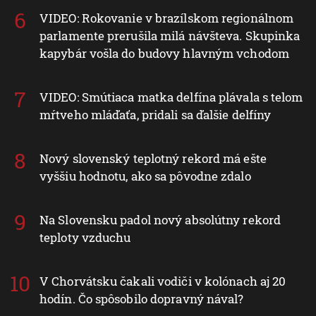
VIDEO: Rokovanie v brazílskom regionálnom
parlamente prerušila milá návšteva. Skupinka
kapybár vošla do budovy hlavným vchodom
VIDEO: Smútiaca matka delfína plávala s telom
mŕtveho mláďaťa, pridali sa ďalšie delfíny
Nový slovenský teplotný rekord má ešte
vyššiu hodnotu, ako sa pôvodne zdalo
Na Slovensku padol nový absolútny rekord
teploty vzduchu
V Chorvátsku čakali vodiči v kolónach aj 20
hodín. Čo spôsobilo dopravný nával?