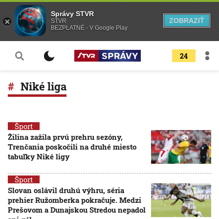
Správy STVR
ZOBRAZIŤ
STVR
BEZPLATNÉ - V Google Play
24
Niké liga
Šport
Žilina zažila prvú prehru sezóny,
Trenčania poskočili na druhé miesto
tabuľky Niké ligy
Šport
Slovan oslávil druhú výhru, séria
prehier Ružomberka pokračuje. Medzi
Prešovom a Dunajskou Stredou nepadol