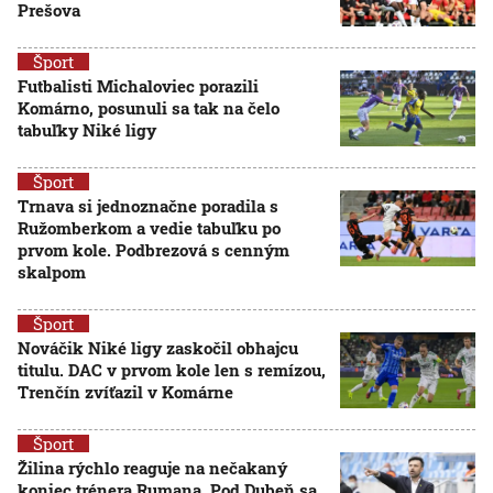
Prešova
Šport
Futbalisti Michaloviec porazili
Komárno, posunuli sa tak na čelo
tabuľky Niké ligy
Šport
Trnava si jednoznačne poradila s
Ružomberkom a vedie tabuľku po
prvom kole. Podbrezová s cenným
skalpom
Šport
Nováčik Niké ligy zaskočil obhajcu
titulu. DAC v prvom kole len s remízou,
Trenčín zvíťazil v Komárne
Šport
Žilina rýchlo reaguje na nečakaný
koniec trénera Rumana. Pod Dubeň sa