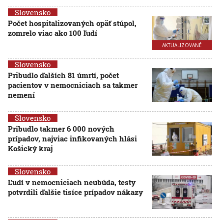
Slovensko
Počet hospitalizovaných opäť stúpol,
zomrelo viac ako 100 ľudí
AKTUALIZOVANÉ
Slovensko
Pribudlo ďalších 81 úmrtí, počet
pacientov v nemocniciach sa takmer
nemení
Slovensko
Pribudlo takmer 6 000 nových
prípadov, najviac infikovaných hlási
Košický kraj
Slovensko
Ľudí v nemocniciach neubúda, testy
potvrdili ďalšie tisíce prípadov nákazy