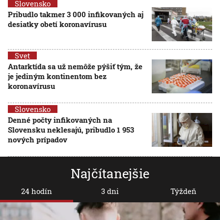
Slovensko
Pribudlo takmer 3 000 infikovaných aj
desiatky obetí koronavírusu
Svet
Antarktída sa už nemôže pýšiť tým, že
je jediným kontinentom bez
koronavírusu
Slovensko
Denné počty infikovaných na
Slovensku neklesajú, pribudlo 1 953
nových prípadov
Najčítanejšie
24 hodín
3 dni
Týždeň