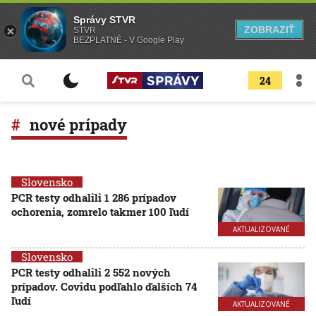
Správy STVR
ZOBRAZIŤ
STVR
BEZPLATNÉ - V Google Play
24
nové prípady
Slovensko
PCR testy odhalili 1 286 prípadov
ochorenia, zomrelo takmer 100 ľudí
AKTUALIZOVANÉ
Slovensko
PCR testy odhalili 2 552 nových
prípadov. Covidu podľahlo ďalších 74
ľudí
AKTUALIZOVANÉ