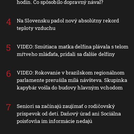
hodín. Čo spôsobilo dopravný nával?
Na Slovensku padol nový absolútny rekord
teploty vzduchu
VIDEO: Smútiaca matka delfína plávala s telom
mŕtveho mláďaťa, pridali sa ďalšie delfíny
VIDEO: Rokovanie v brazílskom regionálnom
parlamente prerušila milá návšteva. Skupinka
kapybár vošla do budovy hlavným vchodom
Seniori sa začínajú zaujímať o rodičovský
príspevok od detí. Daňový úrad ani Sociálna
poisťovňa im informácie nedajú