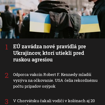
EÚ zavádza nové pravidlá pre
Ukrajincov, ktorí utiekli pred
ruskou agresiou
Odporca vakcín Robert F. Kennedy mladší
vyzýva na očkovanie. USA čelia rekordnému
počtu prípadov osýpok
V Chorvátsku čakali vodiči v kolónach aj 20