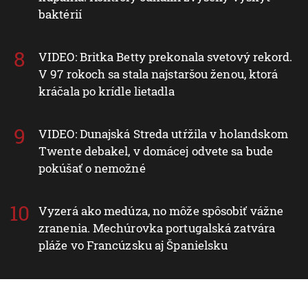
baktérií
VIDEO: Britka Betty prekonala svetový rekord.
V 97 rokoch sa stala najstaršou ženou, ktorá
kráčala po krídle lietadla
VIDEO: Dunajská Streda utŕžila v holandskom
Twente debakel, v domácej odvete sa bude
pokúšať o nemožné
Vyzerá ako medúza, no môže spôsobiť vážne
zranenia. Mechúrovka portugalská zatvára
pláže vo Francúzsku aj Španielsku