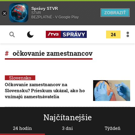
Správy STVR
ZOBRAZIŤ
STVR
BEZPLATNÉ - V Google Play
24
očkovanie zamestnancov
Slovensko
Očkovanie zamestnancov na
Slovensku? Prieskum ukázal, ako ho
vnímajú zamestnávatelia
Najčítanejšie
24 hodín
3 dni
Týždeň