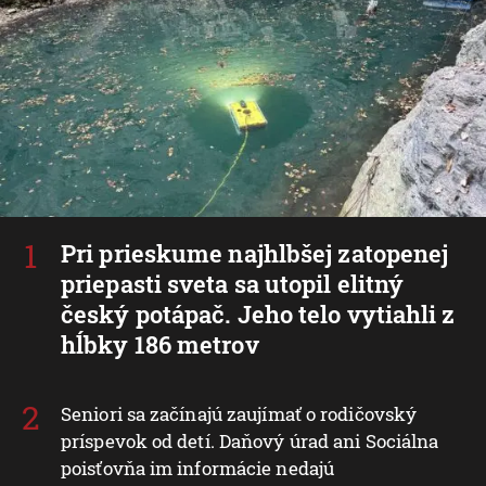
Pri prieskume najhlbšej zatopenej
priepasti sveta sa utopil elitný
český potápač. Jeho telo vytiahli z
hĺbky 186 metrov
Seniori sa začínajú zaujímať o rodičovský
príspevok od detí. Daňový úrad ani Sociálna
poisťovňa im informácie nedajú