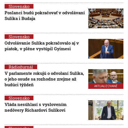
Slovensko
Poslanci budú pokračovať v odvolávaní
Sulíka i Budaja
Slovensko
Odvolávanie Sulíka pokračovalo aj v
piatok, v pléne vystúpil Gyimesi
Rádiožurnál
V parlamente rokujú o odvolaní Sulíka,
o jeho osude sa rozhodne zrejme až
budúci týždeň
AKTUALIZOVANÉ
Slovensko
Vláda nesúhlasí s vyslovením
nedôvery Richardovi Sulíkovi