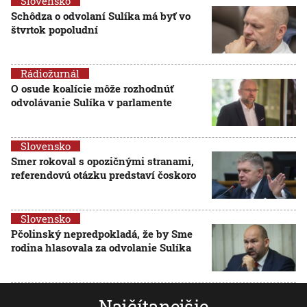
Slovensko
Schôdza o odvolaní Sulíka má byť vo
štvrtok popoludní
Rádiožurnál
O osude koalície môže rozhodnúť
odvolávanie Sulíka v parlamente
Slovensko
Smer rokoval s opozičnými stranami,
referendovú otázku predstaví čoskoro
Slovensko
Pčolinský nepredpokladá, že by Sme
rodina hlasovala za odvolanie Sulíka
Najčítanejšie