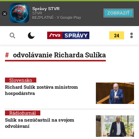
Správy STVR
ZOBRAZIŤ
STVR
BEZPLATNÉ - V Google Play
24
odvolávanie Richarda Sulíka
Slovensko
Richard Sulík zostáva ministrom
hospodárstva
Rádiožurnál
Sulík sa nezúčastnil na svojom
odvolávaní