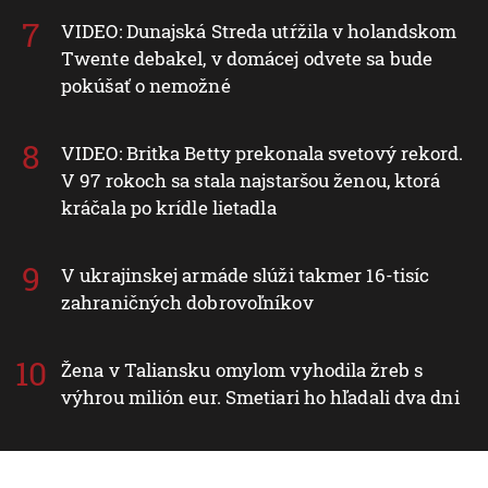
VIDEO: Dunajská Streda utŕžila v holandskom
Twente debakel, v domácej odvete sa bude
pokúšať o nemožné
VIDEO: Britka Betty prekonala svetový rekord.
V 97 rokoch sa stala najstaršou ženou, ktorá
kráčala po krídle lietadla
V ukrajinskej armáde slúži takmer 16-tisíc
zahraničných dobrovoľníkov
Žena v Taliansku omylom vyhodila žreb s
výhrou milión eur. Smetiari ho hľadali dva dni