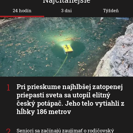
24 hodín
3 dni
Týždeň
Pri prieskume najhlbšej zatopenej
priepasti sveta sa utopil elitný
český potápač. Jeho telo vytiahli z
hĺbky 186 metrov
Seniori sa začínajú zaujímať o rodičovský