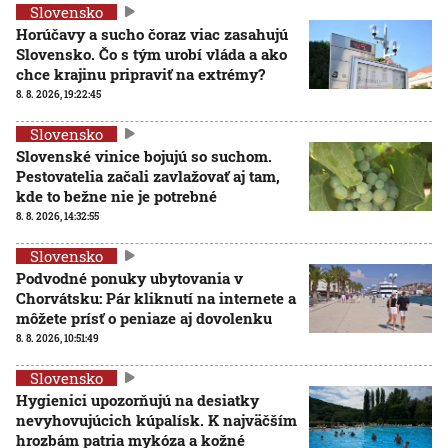
Slovensko
Horúčavy a sucho čoraz viac zasahujú
Slovensko. Čo s tým urobí vláda a ako
chce krajinu pripraviť na extrémy?
8. 8. 2026, 19:22:45
Slovensko
Slovenské vinice bojujú so suchom.
Pestovatelia začali zavlažovať aj tam,
kde to bežne nie je potrebné
8. 8. 2026, 14:32:55
Slovensko
Podvodné ponuky ubytovania v
Chorvátsku: Pár kliknutí na internete a
môžete prísť o peniaze aj dovolenku
8. 8. 2026, 10:51:49
Slovensko
Hygienici upozorňujú na desiatky
nevyhovujúcich kúpalísk. K najväčším
hrozbám patria mykóza a kožné