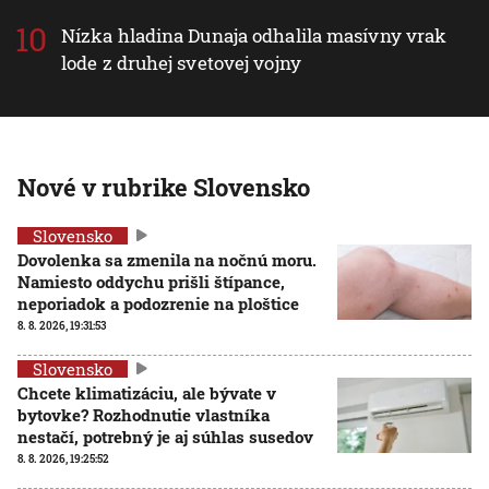
Nízka hladina Dunaja odhalila masívny vrak
lode z druhej svetovej vojny
Nové v rubrike Slovensko
Slovensko
Dovolenka sa zmenila na nočnú moru.
Namiesto oddychu prišli štípance,
neporiadok a podozrenie na ploštice
8. 8. 2026, 19:31:53
Slovensko
Chcete klimatizáciu, ale bývate v
bytovke? Rozhodnutie vlastníka
nestačí, potrebný je aj súhlas susedov
8. 8. 2026, 19:25:52