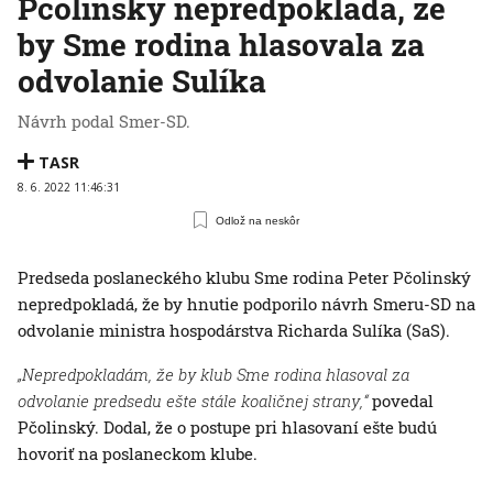
Pčolinský nepredpokladá, že
by Sme rodina hlasovala za
odvolanie Sulíka
Návrh podal Smer-SD.
TASR
8. 6. 2022 11:46:31
Odlož na neskôr
Predseda poslaneckého klubu Sme rodina Peter Pčolinský
nepredpokladá, že by hnutie podporilo návrh Smeru-SD na
odvolanie ministra hospodárstva Richarda Sulíka (SaS).
„Nepredpokladám, že by klub Sme rodina hlasoval za
odvolanie predsedu ešte stále koaličnej strany,“
povedal
Pčolinský. Dodal, že o postupe pri hlasovaní ešte budú
hovoriť na poslaneckom klube.