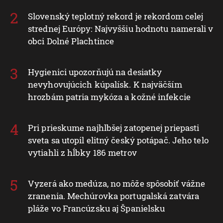
Slovenský teplotný rekord je rekordom celej
strednej Európy: Najvyššiu hodnotu namerali v
obci Dolné Plachtince
Hygienici upozorňujú na desiatky
nevyhovujúcich kúpalísk. K najväčším
hrozbám patria mykóza a kožné infekcie
Pri prieskume najhlbšej zatopenej priepasti
sveta sa utopil elitný český potápač. Jeho telo
vytiahli z hĺbky 186 metrov
Vyzerá ako medúza, no môže spôsobiť vážne
zranenia. Mechúrovka portugalská zatvára
pláže vo Francúzsku aj Španielsku