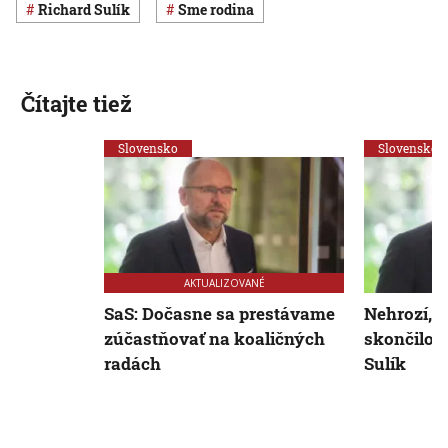
Richard Sulík
Sme rodina
Čítajte tiež
Slovensko
Slovensko
AKTUALIZOVANÉ
SaS: Dočasne sa prestávame
Nehrozí, 
zúčastňovať na koaličných
skončilo b
radách
Sulík