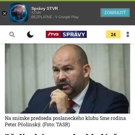
Správy STVR
ZOBRAZIŤ
STVR
BEZPLATNÉ - V Google Play
24
Na snímke predseda poslaneckého klubu Sme rodina
Peter Pčolinský.
(Foto: TASR)