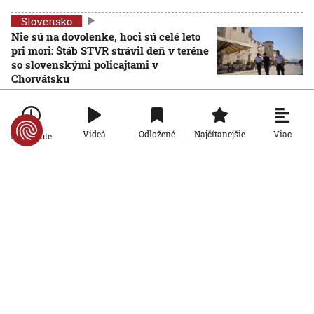
Slovensko
Nie sú na dovolenke, hoci sú celé leto
pri mori: Štáb STVR strávil deň v teréne
so slovenskými policajtami v
Chorvátsku
7. 8. 2026, 7:00:00
Slovensko
Viac
Videá
Odložené
Najčítanejšie
Poľovníci bojujú proti africkému moru
Po minúte
ošípaných, agrorezort im zabezpečil
špeciálne chladiace boxy na ulovené
diviaky
7. 8. 2026, 6:00:00
Slovensko
Dunaj sa zmenil na nepoznanie. Nízka
hladina blokuje lode a zvyšuje náklady
na prepravu
6. 8. 2026, 19:09:48
Slovensko