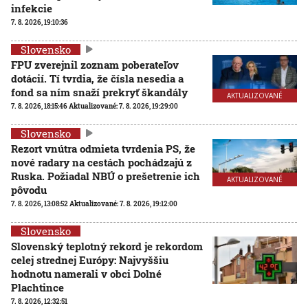
infekcie
7. 8. 2026, 19:10:36
Slovensko
FPU zverejnil zoznam poberateľov
dotácií. Tí tvrdia, že čísla nesedia a
fond sa ním snaží prekryť škandály
AKTUALIZOVANÉ
7. 8. 2026, 18:15:46
Aktualizované:
7. 8. 2026, 19:29:00
Slovensko
Rezort vnútra odmieta tvrdenia PS, že
nové radary na cestách pochádzajú z
Ruska. Požiadal NBÚ o prešetrenie ich
AKTUALIZOVANÉ
pôvodu
7. 8. 2026, 13:08:52
Aktualizované:
7. 8. 2026, 19:12:00
Slovensko
Slovenský teplotný rekord je rekordom
celej strednej Európy: Najvyššiu
hodnotu namerali v obci Dolné
Plachtince
7. 8. 2026, 12:32:51