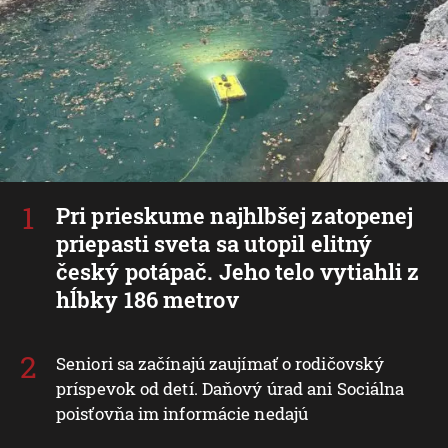
Pri prieskume najhlbšej zatopenej
priepasti sveta sa utopil elitný
český potápač. Jeho telo vytiahli z
hĺbky 186 metrov
Seniori sa začínajú zaujímať o rodičovský
príspevok od detí. Daňový úrad ani Sociálna
poisťovňa im informácie nedajú