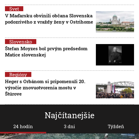
Svet
V Maďarsku obvinili občana Slovenska
podozrivého z vraždy ženy v Ostrihome
Slovensko
Štefan Moyzes bol prvým predsedom
Matice slovenskej
Regióny
Heger s Orbánom si pripomenuli 20.
výročie znovuotvorenia mostu v
Štúrove
Najčítanejšie
24 hodín
3 dni
Týždeň