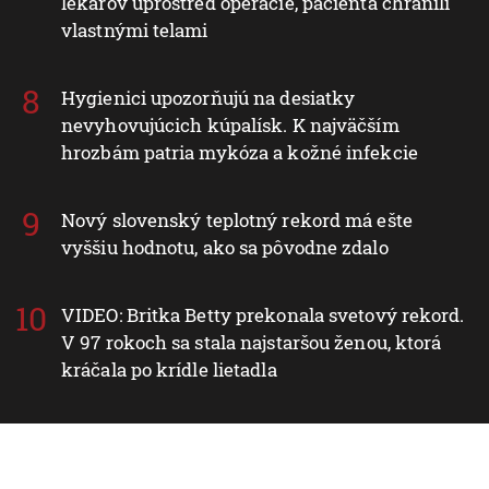
lekárov uprostred operácie, pacienta chránili
vlastnými telami
Hygienici upozorňujú na desiatky
nevyhovujúcich kúpalísk. K najväčším
hrozbám patria mykóza a kožné infekcie
Nový slovenský teplotný rekord má ešte
vyššiu hodnotu, ako sa pôvodne zdalo
VIDEO: Britka Betty prekonala svetový rekord.
V 97 rokoch sa stala najstaršou ženou, ktorá
kráčala po krídle lietadla