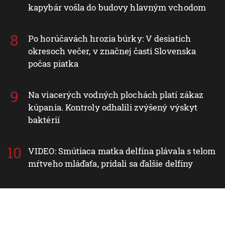
kapybár vošla do budovy hlavným vchodom
Po horúčavách hrozia búrky: V desiatich
okresoch večer, v značnej časti Slovenska
počas piatka
Na viacerých vodných plochách platí zákaz
kúpania. Kontroly odhalili zvýšený výskyt
baktérií
VIDEO: Smútiaca matka delfína plávala s telom
mŕtveho mláďaťa, pridali sa ďalšie delfíny