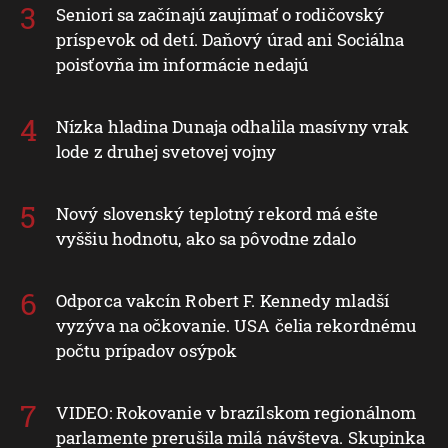
Seniori sa začínajú zaujímať o rodičovský
príspevok od detí. Daňový úrad ani Sociálna
poisťovňa im informácie nedajú
Nízka hladina Dunaja odhalila masívny vrak
lode z druhej svetovej vojny
Nový slovenský teplotný rekord má ešte
vyššiu hodnotu, ako sa pôvodne zdalo
Odporca vakcín Robert F. Kennedy mladší
vyzýva na očkovanie. USA čelia rekordnému
počtu prípadov osýpok
VIDEO: Rokovanie v brazílskom regionálnom
parlamente prerušila milá návšteva. Skupinka