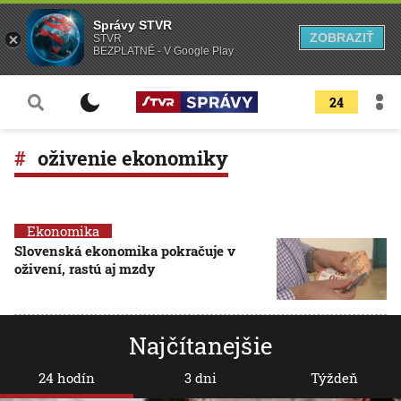
Správy STVR
ZOBRAZIŤ
STVR
BEZPLATNÉ - V Google Play
24
oživenie ekonomiky
Ekonomika
Slovenská ekonomika pokračuje v
oživení, rastú aj mzdy
Najčítanejšie
24 hodín
3 dni
Týždeň