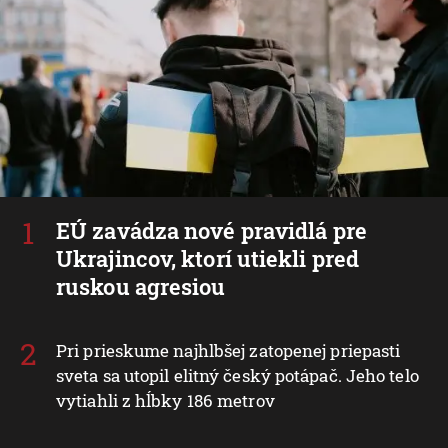
EÚ zavádza nové pravidlá pre
Ukrajincov, ktorí utiekli pred
ruskou agresiou
Pri prieskume najhlbšej zatopenej priepasti
sveta sa utopil elitný český potápač. Jeho telo
vytiahli z hĺbky 186 metrov