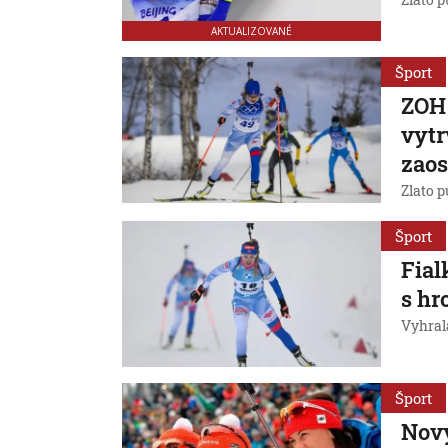
Zlato p
AKTUALIZOVANÉ
Šport
ZOH 
vytr
zaos
Zlato 
Šport
Fial
s h
Vyhral
Šport
Nový