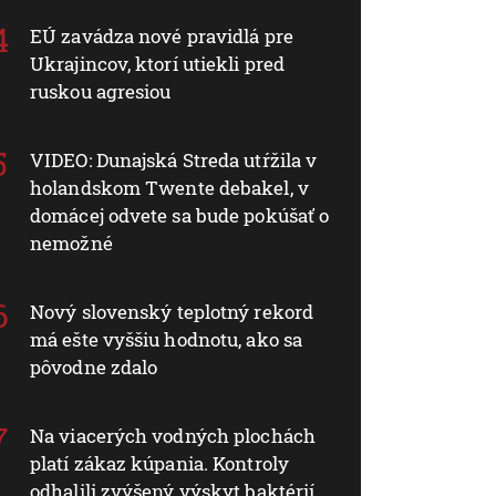
EÚ zavádza nové pravidlá pre
Ukrajincov, ktorí utiekli pred
ruskou agresiou
VIDEO: Dunajská Streda utŕžila v
holandskom Twente debakel, v
domácej odvete sa bude pokúšať o
nemožné
Nový slovenský teplotný rekord
má ešte vyššiu hodnotu, ako sa
pôvodne zdalo
Na viacerých vodných plochách
platí zákaz kúpania. Kontroly
odhalili zvýšený výskyt baktérií