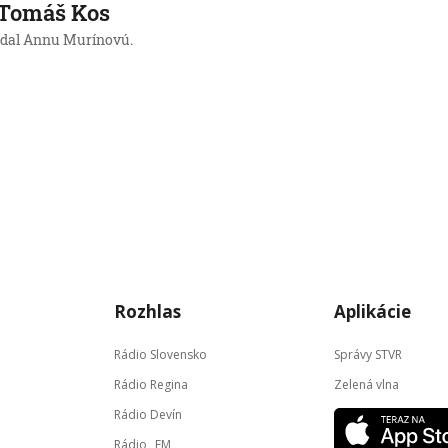
 Tomáš Kos
edal Annu Murínovú.
Rozhlas
Aplikácie
Rádio Slovensko
Správy STVR
Rádio Regina
Zelená vlna
Rádio Devín
Rádio _FM