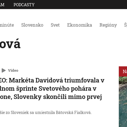
AM
PODCASTY
minúte
Slovensko
Svet
Ekonomika
Regióny
Š
ková
Video
N
O: Markéta Davidová triumfovala v
nom šprinte Svetového pohára v
lone, Slovenky skončili mimo prvej
šie zo Sloveniek sa umiestnila Bátovská Fialková.