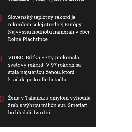
Slovenský teplotný rekord je
rekordom celej strednej Európy:
Najvyššiu hodnotu namerali v obci
Dolné Plachtince
VIDEO: Britka Betty prekonala
svetový rekord. V 97 rokoch sa
stala najstaršou ženou, ktorá
kráčala po krídle lietadla
Žena v Taliansku omylom vyhodila
žreb s výhrou milión eur. Smetiari
ho hľadali dva dni