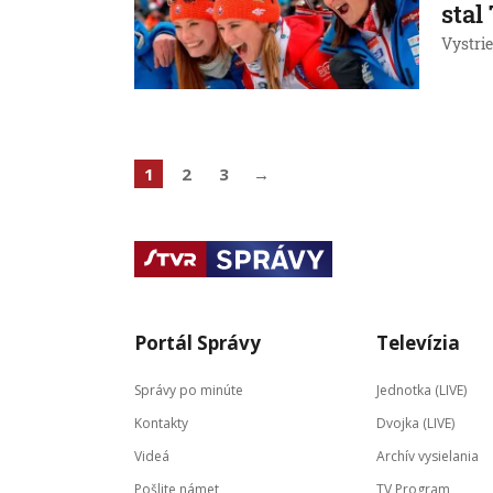
stal
Vystri
1
2
3
→
Portál Správy
Televízia
Správy po minúte
Jednotka (LIVE)
Kontakty
Dvojka (LIVE)
Videá
Archív vysielania
Pošlite námet
TV Program