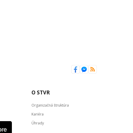
O STVR
Organizačná štruktúra
Kariéra
Úhrady