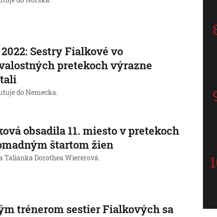
utuje do Nórska.
2022: Sestry Fialkové vo
valostných pretekoch výrazne
tali
putuje do Nemecka.
ková obsadila 11. miesto v pretekoch
romadným štartom žien
a Talianka Dorothea Wiererová.
m trénerom sestier Fialkových sa