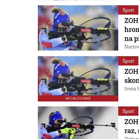
Šport
ZOH 
hrom
na p
Štartov
Šport
ZOH 
skon
Ivona F
AKTUALIZOVANÉ
Šport
ZOH 
raz,