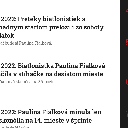
2022: Preteky biatlonistiek s
adným štartom preložili zo soboty
iatok
ať bude aj Paulína Fialková.
2022: Biatlonistka Paulína Fialková
čila v stíhačke na desiatom mieste
ialková skončila na 36. pozícii.
2022: Paulína Fialková minula len
 skončila na 14. mieste v šprinte