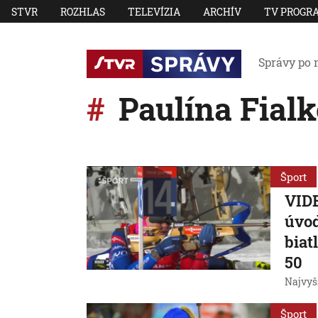
STVR
ROZHLAS
TELEVÍZIA
ARCHÍV
TV PROGR
Správy po 
Paulína Fial
Šport
VIDE
úvod
biat
50
Najvyš
Šport