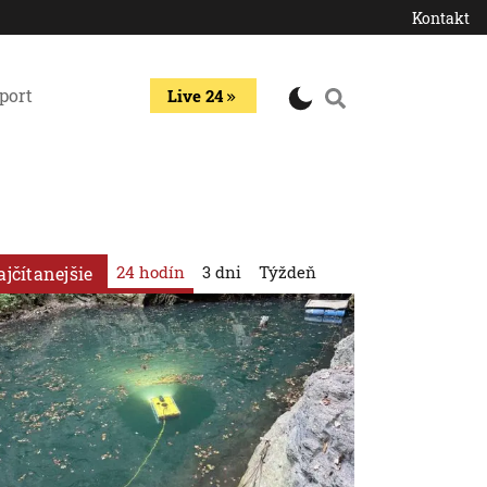
Kontakt
port
Live 24
24 hodín
3 dni
Týždeň
ajčítanejšie