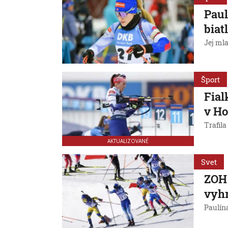
Paul
biat
Jej mla
Šport
Fial
v Ho
Trafila
AKTUALIZOVANÉ
Svet
ZOH 
vyhr
Paulína