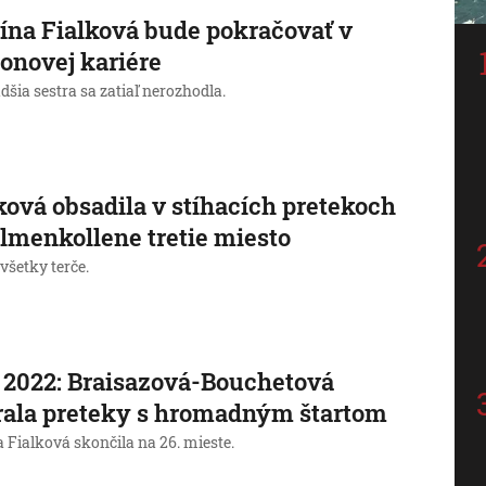
ína Fialková bude pokračovať v
lonovej kariére
dšia sestra sa zatiaľ nerozhodla.
ková obsadila v stíhacích pretekoch
lmenkollene tretie miesto
 všetky terče.
2022: Braisazová-Bouchetová
ala preteky s hromadným štartom
 Fialková skončila na 26. mieste.