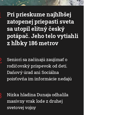
Pri prieskume najhlbšej
zatopenej priepasti sveta
sa utopil elitný český
potápač. Jeho telo vytiahli
z hĺbky 186 metrov
Seniori sa začínajú zaujímať o
rodičovský príspevok od detí.
Daňový úrad ani Sociálna
poisťovňa im informácie nedajú
Nízka hladina Dunaja odhalila
masívny vrak lode z druhej
svetovej vojny