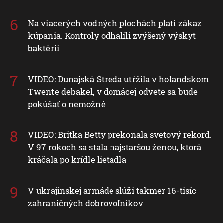
Na viacerých vodných plochách platí zákaz
kúpania. Kontroly odhalili zvýšený výskyt
baktérií
VIDEO: Dunajská Streda utŕžila v holandskom
Twente debakel, v domácej odvete sa bude
pokúšať o nemožné
VIDEO: Britka Betty prekonala svetový rekord.
V 97 rokoch sa stala najstaršou ženou, ktorá
kráčala po krídle lietadla
V ukrajinskej armáde slúži takmer 16-tisíc
zahraničných dobrovoľníkov