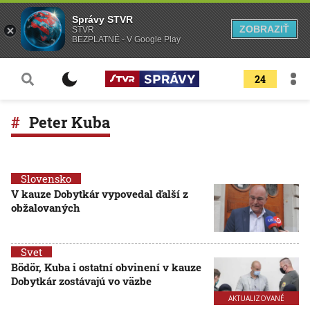
Správy STVR
ZOBRAZIŤ
STVR
BEZPLATNÉ - V Google Play
24
Peter Kuba
Slovensko
V kauze Dobytkár vypovedal ďalší z
obžalovaných
Svet
Bödör, Kuba i ostatní obvinení v kauze
Dobytkár zostávajú vo väzbe
AKTUALIZOVANÉ