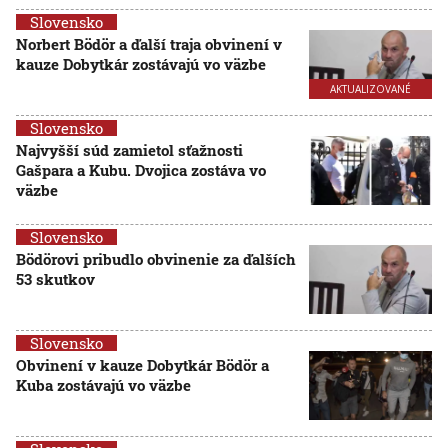
Slovensko
Norbert Bödör a ďalší traja obvinení v
kauze Dobytkár zostávajú vo väzbe
AKTUALIZOVANÉ
Slovensko
Najvyšší súd zamietol sťažnosti
Gašpara a Kubu. Dvojica zostáva vo
väzbe
Slovensko
Bödörovi pribudlo obvinenie za ďalších
53 skutkov
Slovensko
Obvinení v kauze Dobytkár Bödör a
Kuba zostávajú vo väzbe