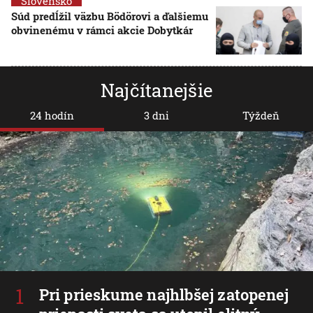
Slovensko
Súd predĺžil väzbu Bödörovi a ďalšiemu
obvinenému v rámci akcie Dobytkár
Najčítanejšie
24 hodín
3 dni
Týždeň
Pri prieskume najhlbšej zatopenej