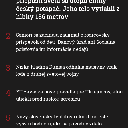
priepasti sveta sa utopil elitný
český potápač. Jeho telo vytiahli z
hĺbky 186 metrov
Seniori sa začínajú zaujímať o rodičovský
príspevok od detí. Daňový úrad ani Sociálna
poisťovňa im informácie nedajú
Nízka hladina Dunaja odhalila masívny vrak
lode z druhej svetovej vojny
EÚ zavádza nové pravidlá pre Ukrajincov, ktorí
utiekli pred ruskou agresiou
Nový slovenský teplotný rekord má ešte
vyššiu hodnotu, ako sa pôvodne zdalo