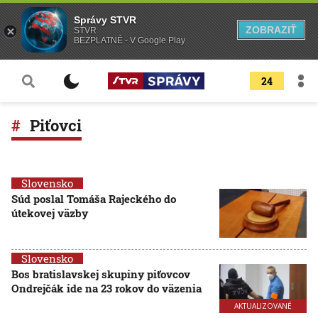
Správy STVR
ZOBRAZIŤ
STVR
BEZPLATNÉ - V Google Play
24
Piťovci
Slovensko
Súd poslal Tomáša Rajeckého do
útekovej väzby
Slovensko
Bos bratislavskej skupiny piťovcov
Ondrejčák ide na 23 rokov do väzenia
AKTUALIZOVANÉ