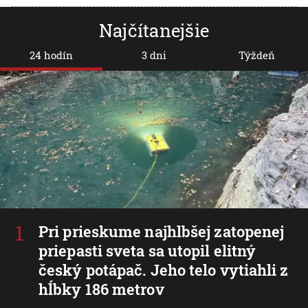
Najčítanejšie
24 hodín
3 dni
Týždeň
Pri prieskume najhlbšej zatopenej
priepasti sveta sa utopil elitný
český potápač. Jeho telo vytiahli z
hĺbky 186 metrov