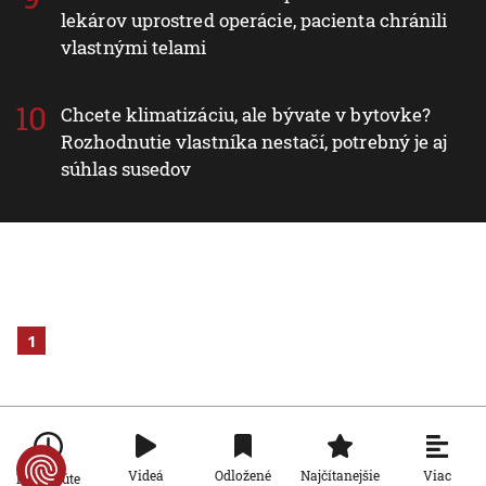
lekárov uprostred operácie, pacienta chránili
vlastnými telami
Chcete klimatizáciu, ale bývate v bytovke?
Rozhodnutie vlastníka nestačí, potrebný je aj
súhlas susedov
1
Viac
Videá
Odložené
Najčítanejšie
Po minúte