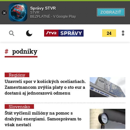
Správy STVR
ZOBRAZIŤ
STVR
BEZPLATNÉ - V Google Play
24
podniky
Regióny
Uzavreli spor v košických oceliarňach.
Zamestnancom zvýšia platy o sto eur a
dostanú aj jednorazovú odmenu
Slovensko
Štát vyčlenil milióny na pomoc s
drahými energiami. Samosprávam to
však nestačí