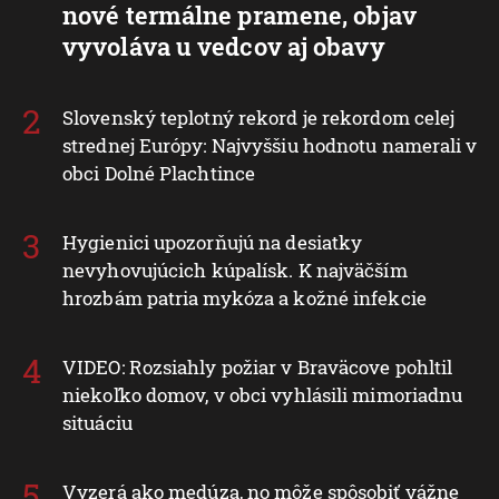
nové termálne pramene, objav
vyvoláva u vedcov aj obavy
Slovenský teplotný rekord je rekordom celej
strednej Európy: Najvyššiu hodnotu namerali v
obci Dolné Plachtince
Hygienici upozorňujú na desiatky
nevyhovujúcich kúpalísk. K najväčším
hrozbám patria mykóza a kožné infekcie
VIDEO: Rozsiahly požiar v Braväcove pohltil
niekoľko domov, v obci vyhlásili mimoriadnu
situáciu
Vyzerá ako medúza, no môže spôsobiť vážne