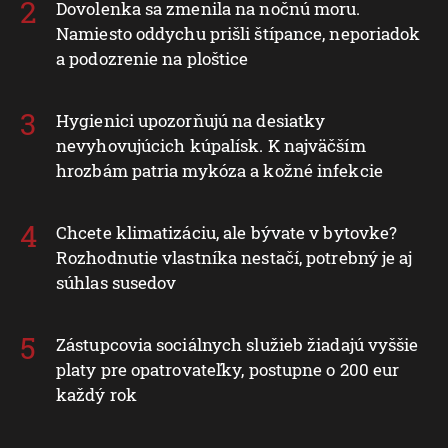
Dovolenka sa zmenila na nočnú moru.
Namiesto oddychu prišli štípance, neporiadok
a podozrenie na ploštice
Hygienici upozorňujú na desiatky
nevyhovujúcich kúpalísk. K najväčším
hrozbám patria mykóza a kožné infekcie
Chcete klimatizáciu, ale bývate v bytovke?
Rozhodnutie vlastníka nestačí, potrebný je aj
súhlas susedov
Zástupcovia sociálnych služieb žiadajú vyššie
platy pre opatrovateľky, postupne o 200 eur
každý rok