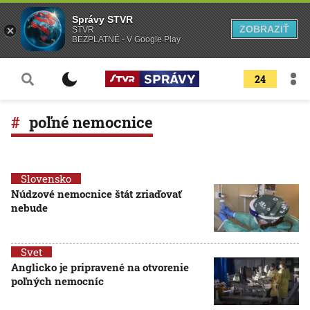
Správy STVR
ZOBRAZIŤ
STVR
BEZPLATNÉ - V Google Play
24
poľné nemocnice
Slovensko
Núdzové nemocnice štát zriaďovať
nebude
Svet
Anglicko je pripravené na otvorenie
poľných nemocníc