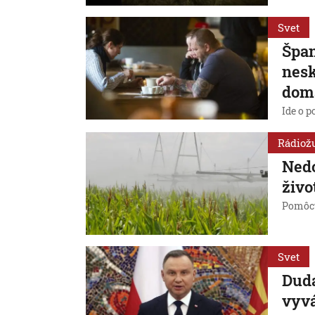
Svet
Špan
nesk
domá
Ide o p
Rádiož
Nedo
živo
Pomôcť
Svet
Duda
vyvá