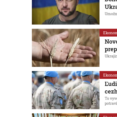
Ukra
Umožní
Ekono
Nov
prep
Ukrajin
Ekono
Ľudi
cezh
To vyvo
potraví