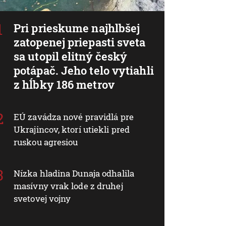
Pri prieskume najhlbšej
zatopenej priepasti sveta
sa utopil elitný český
potápač. Jeho telo vytiahli
z hĺbky 186 metrov
EÚ zavádza nové pravidlá pre
Ukrajincov, ktorí utiekli pred
ruskou agresiou
Nízka hladina Dunaja odhalila
masívny vrak lode z druhej
svetovej vojny