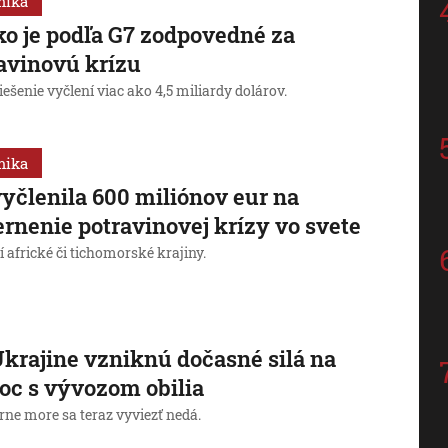
mika
o je podľa G7 zodpovedné za
avinovú krízu
riešenie vyčlení viac ako 4,5 miliardy dolárov.
mika
yčlenila 600 miliónov eur na
rnenie potravinovej krízy vo svete
 africké či tichomorské krajiny.
Ukrajine vzniknú dočasné silá na
c s vývozom obilia
rne more sa teraz vyviezť nedá.