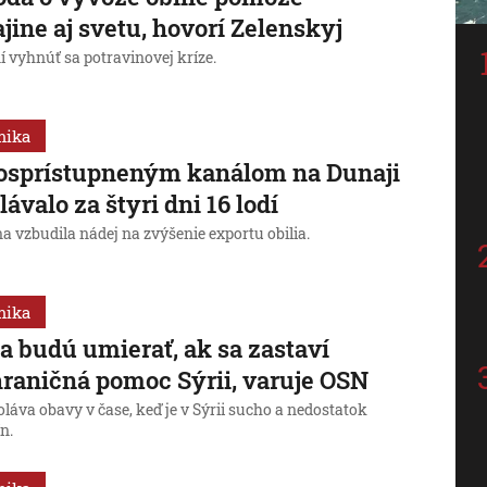
jine aj svetu, hovorí Zelenskyj
 vyhnúť sa potravinovej kríze.
mika
osprístupneným kanálom na Dunaji
lávalo za štyri dni 16 lodí
a vzbudila nádej na zvýšenie exportu obilia.
mika
a budú umierať, ak sa zastaví
raničná pomoc Sýrii, varuje OSN
láva obavy v čase, keď je v Sýrii sucho a nedostatok
n.