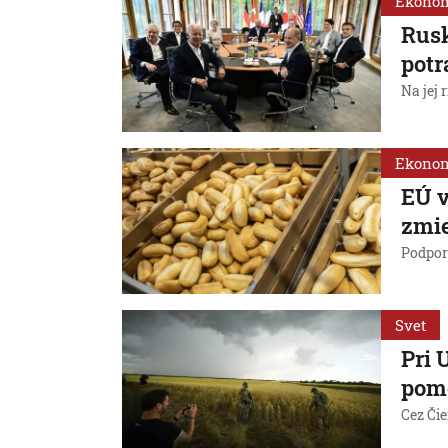
Ekono
Rusk
potr
Na jej 
Ekono
EÚ v
zmie
Podporí
Svet
Pri 
pomo
Cez Čie