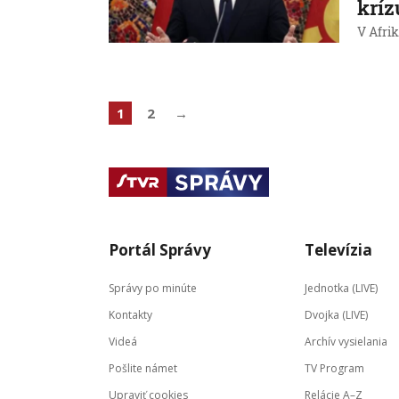
kríz
V Afri
1
2
→
Portál Správy
Televízia
Správy po minúte
Jednotka (LIVE)
Kontakty
Dvojka (LIVE)
Videá
Archív vysielania
Pošlite námet
TV Program
Upraviť cookies
Relácie A–Z