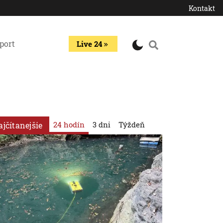
Kontakt
port
Live 24
24 hodín
3 dni
Týždeň
ajčítanejšie