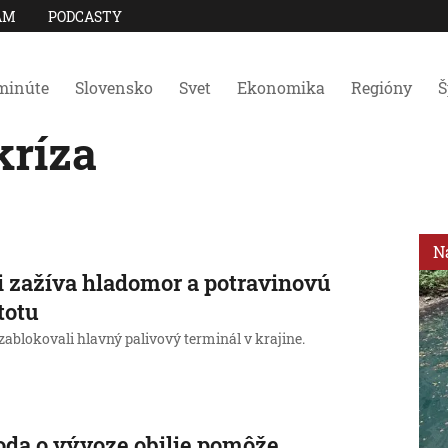
AM
PODCASTY
minúte
Slovensko
Svet
Ekonomika
Regióny
Š
kríza
N
i zažíva hladomor a potravinovú
totu
ablokovali hlavný palivový terminál v krajine.
da o vývoze obilie pomôže