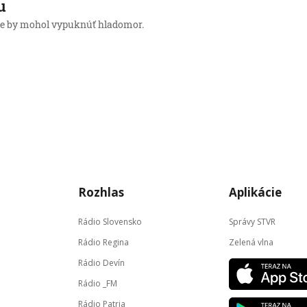
u
ke by mohol vypuknúť hladomor.
Rozhlas
Aplikácie
Rádio Slovensko
Správy STVR
Rádio Regina
Zelená vlna
Rádio Devín
Rádio _FM
Rádio Patria