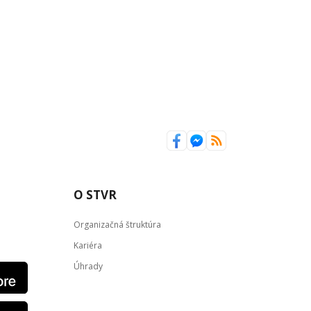
O STVR
Organizačná štruktúra
Kariéra
Úhrady