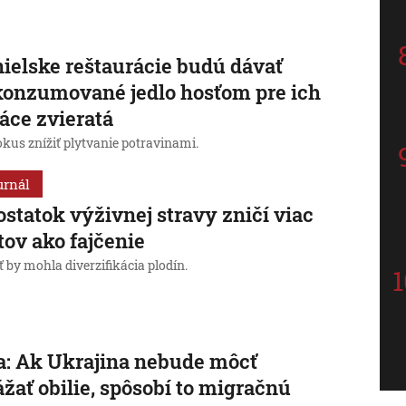
ielske reštaurácie budú dávať
onzumované jedlo hosťom pre ich
ce zvieratá
okus znížiť plytvanie potravinami.
urnál
statok výživnej stravy zničí viac
tov ako fajčenie
 by mohla diverzifikácia plodín.
: Ak Ukrajina nebude môcť
žať obilie, spôsobí to migračnú