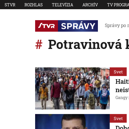
STVR
ROZHLAS
TELEVÍZIA
ARCHÍV
TV PROGR
Správy po 
Potravinová 
Svet
Hait
neis
Gangy z
Svet
Doho