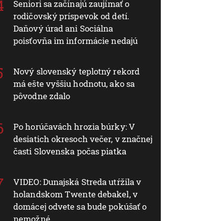
Seniori sa začínajú zaujímať o
rodičovský príspevok od detí.
Daňový úrad ani Sociálna
poisťovňa im informácie nedajú
Nový slovenský teplotný rekord
má ešte vyššiu hodnotu, ako sa
pôvodne zdalo
Po horúčavách hrozia búrky: V
desiatich okresoch večer, v značnej
časti Slovenska počas piatka
VIDEO: Dunajská Streda utŕžila v
holandskom Twente debakel, v
domácej odvete sa bude pokúšať o
nemožné