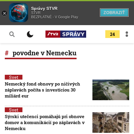
Správy STVR
ZOBRAZIŤ
STVR
BEZPLATNÉ - V Google Play
24
povodne v Nemecku
Svet
Nemecký fond obnovy po ničivých
záplavách počíta s investíciou 30
miliárd eur
Svet
Sýrski utečenci pomáhajú pri obnove
domov a komunikácií po záplavách v
Nemecku