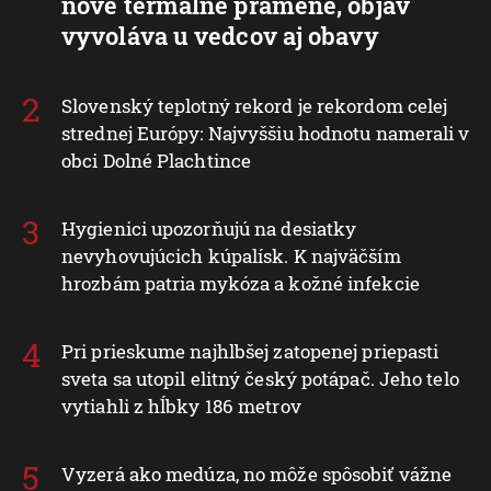
nové termálne pramene, objav
vyvoláva u vedcov aj obavy
Slovenský teplotný rekord je rekordom celej
strednej Európy: Najvyššiu hodnotu namerali v
obci Dolné Plachtince
Hygienici upozorňujú na desiatky
nevyhovujúcich kúpalísk. K najväčším
hrozbám patria mykóza a kožné infekcie
Pri prieskume najhlbšej zatopenej priepasti
sveta sa utopil elitný český potápač. Jeho telo
vytiahli z hĺbky 186 metrov
Vyzerá ako medúza, no môže spôsobiť vážne