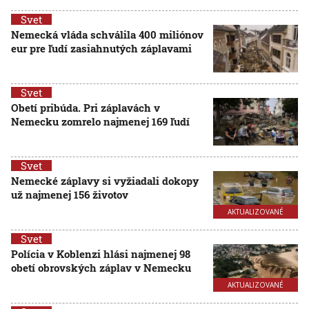
Svet
Nemecká vláda schválila 400 miliónov
eur pre ľudí zasiahnutých záplavami
Svet
Obetí pribúda. Pri záplavách v
Nemecku zomrelo najmenej 169 ľudí
Svet
Nemecké záplavy si vyžiadali dokopy
už najmenej 156 životov
AKTUALIZOVANÉ
Svet
Polícia v Koblenzi hlási najmenej 98
obetí obrovských záplav v Nemecku
AKTUALIZOVANÉ