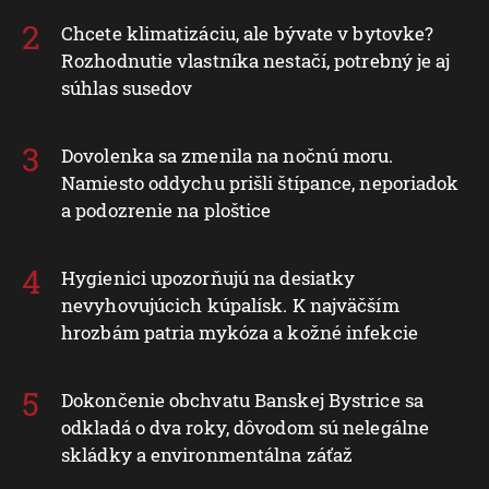
Chcete klimatizáciu, ale bývate v bytovke?
Rozhodnutie vlastníka nestačí, potrebný je aj
súhlas susedov
Dovolenka sa zmenila na nočnú moru.
Namiesto oddychu prišli štípance, neporiadok
a podozrenie na ploštice
Hygienici upozorňujú na desiatky
nevyhovujúcich kúpalísk. K najväčším
hrozbám patria mykóza a kožné infekcie
Dokončenie obchvatu Banskej Bystrice sa
odkladá o dva roky, dôvodom sú nelegálne
skládky a environmentálna záťaž