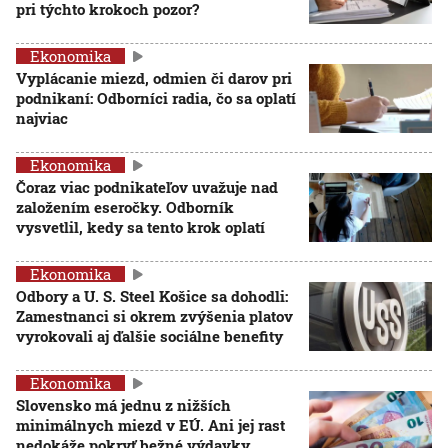
pri týchto krokoch pozor?
Ekonomika
Vyplácanie miezd, odmien či darov pri
podnikaní: Odborníci radia, čo sa oplatí
najviac
Ekonomika
Čoraz viac podnikateľov uvažuje nad
založením eseročky. Odborník
vysvetlil, kedy sa tento krok oplatí
Ekonomika
Odbory a U. S. Steel Košice sa dohodli:
Zamestnanci si okrem zvýšenia platov
vyrokovali aj ďalšie sociálne benefity
Ekonomika
Slovensko má jednu z nižších
minimálnych miezd v EÚ. Ani jej rast
nedokáže pokryť bežné výdavky