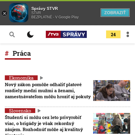
Správy STVR
ZOBRAZIŤ
STVR
BEZPLATNÉ - V Google Play
24
Práca
Ekonomika
Nový zákon pomôže odhaliť platové
rozdiely medzi mužmi a ženami,
zamestnávateľom môžu hroziť aj pokuty
Slovensko
Študenti si môžu cez leto privyrobiť
viac, o brigády je však rekordný
záujem. Rozhodnúť môže aj kvalitný