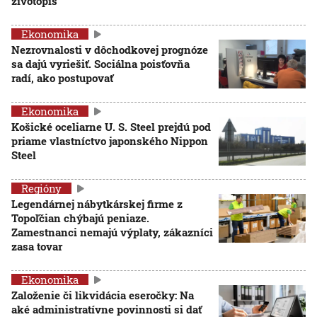
životopis
Ekonomika
Nezrovnalosti v dôchodkovej prognóze
sa dajú vyriešiť. Sociálna poisťovňa
radí, ako postupovať
Ekonomika
Košické oceliarne U. S. Steel prejdú pod
priame vlastníctvo japonského Nippon
Steel
Regióny
Legendárnej nábytkárskej firme z
Topoľčian chýbajú peniaze.
Zamestnanci nemajú výplaty, zákazníci
zasa tovar
Ekonomika
Založenie či likvidácia eseročky: Na
aké administratívne povinnosti si dať