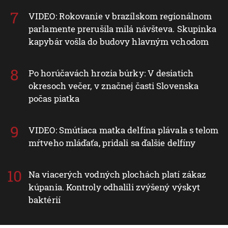
VIDEO: Rokovanie v brazílskom regionálnom
parlamente prerušila milá návšteva. Skupinka
kapybár vošla do budovy hlavným vchodom
Po horúčavách hrozia búrky: V desiatich
okresoch večer, v značnej časti Slovenska
počas piatka
VIDEO: Smútiaca matka delfína plávala s telom
mŕtveho mláďaťa, pridali sa ďalšie delfíny
Na viacerých vodných plochách platí zákaz
kúpania. Kontroly odhalili zvýšený výskyt
baktérií