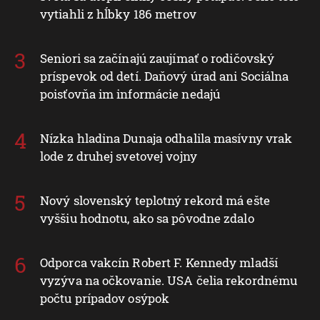
vytiahli z hĺbky 186 metrov
Seniori sa začínajú zaujímať o rodičovský
príspevok od detí. Daňový úrad ani Sociálna
poisťovňa im informácie nedajú
Nízka hladina Dunaja odhalila masívny vrak
lode z druhej svetovej vojny
Nový slovenský teplotný rekord má ešte
vyššiu hodnotu, ako sa pôvodne zdalo
Odporca vakcín Robert F. Kennedy mladší
vyzýva na očkovanie. USA čelia rekordnému
počtu prípadov osýpok