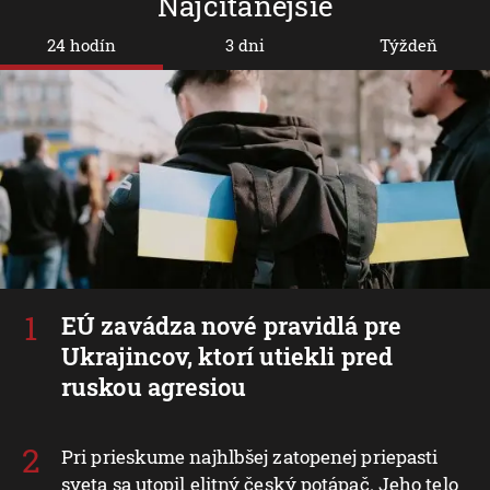
Najčítanejšie
24 hodín
3 dni
Týždeň
EÚ zavádza nové pravidlá pre
Ukrajincov, ktorí utiekli pred
ruskou agresiou
Pri prieskume najhlbšej zatopenej priepasti
sveta sa utopil elitný český potápač. Jeho telo