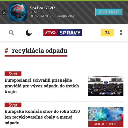
Správy STVR
ZOBRAZIŤ
STVR
BEZPLATNÉ - V Google Play
24
recyklácia odpadu
Svet
Europoslanci schválili prísnejšie
pravidlá pre vývoz odpadu do tretích
krajín
Svet
Európska komisia chce do roku 2030
len recyklovateľné obaly a menej
odpadu
AKTUALIZOVANÉ