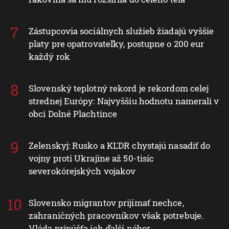
Zástupcovia sociálnych služieb žiadajú vyššie
platy pre opatrovateľky, postupne o 200 eur
každý rok
Slovenský teplotný rekord je rekordom celej
strednej Európy: Najvyššiu hodnotu namerali v
obci Dolné Plachtince
Zelenskyj: Rusko a KĽDR chystajú nasadiť do
vojny proti Ukrajine až 50-tisíc
severokórejských vojakov
Slovensko migrantov prijímať nechce,
zahraničných pracovníkov však potrebuje.
Vláda pripúšťa ich ďalší nábor