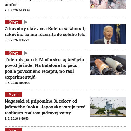
amfor
9. 8. 2026, 14:29:26
Svet
Zdravotný stav Joea Bidena sa zhoršil,
rakovina sa mu rozšírila do celého tela
9. 8. 2026, 11:07:22
Svet
Trdelník patrí k Maďarsku, aj keď jeho
pôvod je inde. Na Balatone ho pečú
podľa pôvodného receptu, no radi
experimentujú
9. 8. 2026, 10:00:00
Svet
Nagasaki si pripomína 81 rokov od
jadrového útoku. Japonsko varuje pred
rastúcim rizikom jadrovej vojny
9. 8. 2026, 9:46:56
Svet