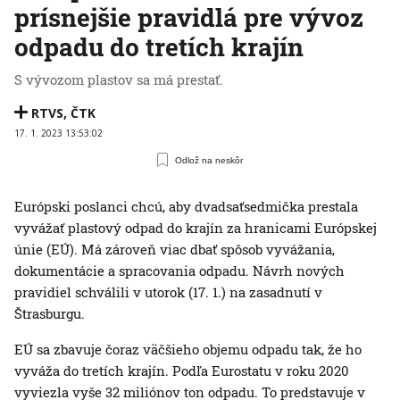
prísnejšie pravidlá pre vývoz
odpadu do tretích krajín
S vývozom plastov sa má prestať.
RTVS
,
ČTK
17. 1. 2023 13:53:02
Odlož na neskôr
Európski poslanci chcú, aby dvadsaťsedmička prestala
vyvážať plastový odpad do krajín za hranicami Európskej
únie (EÚ). Má zároveň viac dbať spôsob vyvážania,
dokumentácie a spracovania odpadu. Návrh nových
pravidiel schválili v utorok (17. 1.) na zasadnutí v
Štrasburgu.
EÚ sa zbavuje čoraz väčšieho objemu odpadu tak, že ho
vyváža do tretích krajín. Podľa Eurostatu v roku 2020
vyviezla vyše 32 miliónov ton odpadu. To predstavuje v