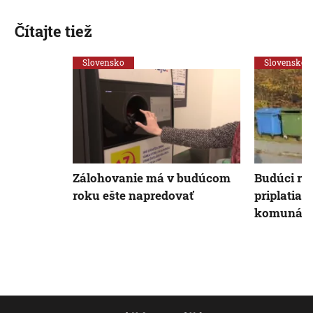
Čítajte tiež
Slovensko
Slovensko
Zálohovanie má v budúcom
Budúci rok
roku ešte napredovať
priplatia 
komunáln