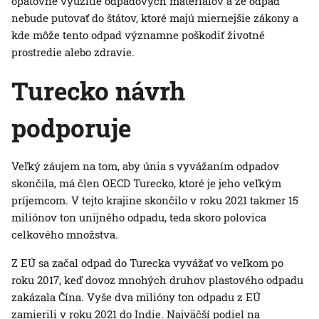
opätovné využitie odpadových materiálov a že odpad
nebude putovať do štátov, ktoré majú miernejšie zákony a
kde môže tento odpad významne poškodiť životné
prostredie alebo zdravie.
Turecko návrh
podporuje
Veľký záujem na tom, aby únia s vyvážaním odpadov
skončila, má člen OECD Turecko, ktoré je jeho veľkým
príjemcom. V tejto krajine skončilo v roku 2021 takmer 15
miliónov ton unijného odpadu, teda skoro polovica
celkového množstva.
Z EÚ sa začal odpad do Turecka vyvážať vo veľkom po
roku 2017, keď dovoz mnohých druhov plastového odpadu
zakázala Čína. Vyše dva milióny ton odpadu z EÚ
zamierili v roku 2021 do Indie. Najväčší podiel na