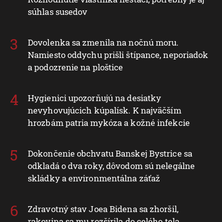
súhlas susedov
Dovolenka sa zmenila na nočnú moru.
Namiesto oddychu prišli štípance, neporiadok
a podozrenie na ploštice
Hygienici upozorňujú na desiatky
nevyhovujúcich kúpalísk. K najväčším
hrozbám patria mykóza a kožné infekcie
Dokončenie obchvatu Banskej Bystrice sa
odkladá o dva roky, dôvodom sú nelegálne
skládky a environmentálna záťaž
Zdravotný stav Joea Bidena sa zhoršil,
rakovina sa mu rozšírila do celého tela