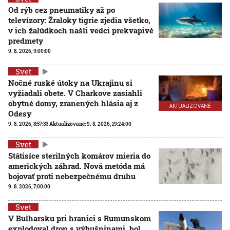
Od rýb cez pneumatiky až po
televízory: Žraloky tigrie zjedia všetko,
v ich žalúdkoch našli vedci prekvapivé
predmety
9. 8. 2026, 9:00:00
Svet
Nočné ruské útoky na Ukrajinu si
vyžiadali obete. V Charkove zasiahli
obytné domy, zranených hlásia aj z
AKTUALIZOVANÉ
Odesy
9. 8. 2026, 8:57:33
Aktualizované:
9. 8. 2026, 19:24:00
Svet
Státisíce sterilných komárov mieria do
amerických záhrad. Nová metóda má
bojovať proti nebezpečnému druhu
9. 8. 2026, 7:00:00
Svet
V Bulharsku pri hranici s Rumunskom
explodoval dron s výbušninami, bol