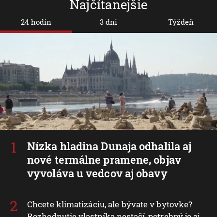
Najčítanejšie
24 hodín
3 dni
Týždeň
Nízka hladina Dunaja odhalila aj
nové termálne pramene, objav
vyvoláva u vedcov aj obavy
Chcete klimatizáciu, ale bývate v bytovke?
Rozhodnutie vlastníka nestačí, potrebný je aj