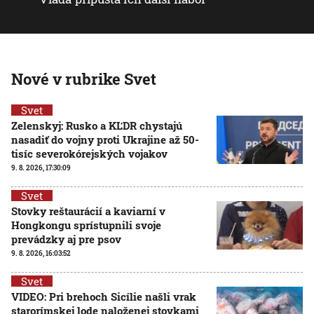
Nové v rubrike Svet
Svet
Zelenskyj: Rusko a KĽDR chystajú
nasadiť do vojny proti Ukrajine až 50-
tisíc severokórejských vojakov
9. 8. 2026, 17:30:09
Svet
Stovky reštaurácií a kaviarní v
Hongkongu sprístupnili svoje
prevádzky aj pre psov
9. 8. 2026, 16:03:52
Svet
VIDEO: Pri brehoch Sicílie našli vrak
starorímskej lode naloženej stovkami