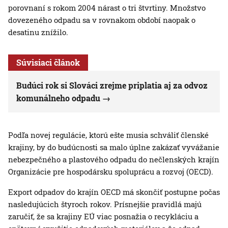
porovnaní s rokom 2004 nárast o tri štvrtiny. Množstvo
dovezeného odpadu sa v rovnakom období naopak o
desatinu znížilo.
Súvisiaci článok
Budúci rok si Slováci zrejme priplatia aj za odvoz
komunálneho odpadu
Podľa novej regulácie, ktorú ešte musia schváliť členské
krajiny, by do budúcnosti sa malo úplne zakázať vyvážanie
nebezpečného a plastového odpadu do nečlenských krajín
Organizácie pre hospodársku spoluprácu a rozvoj (OECD).
Export odpadov do krajín OECD má skončiť postupne počas
nasledujúcich štyroch rokov. Prísnejšie pravidlá majú
zaručiť, že sa krajiny EÚ viac posnažia o recykláciu a