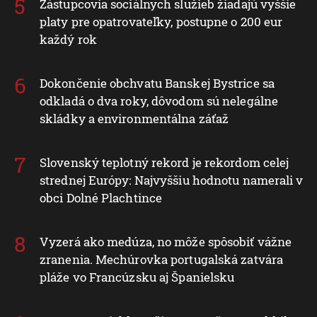
Zástupcovia sociálnych služieb žiadajú vyššie
platy pre opatrovateľky, postupne o 200 eur
každý rok
Dokončenie obchvatu Banskej Bystrice sa
odkladá o dva roky, dôvodom sú nelegálne
skládky a environmentálna záťaž
Slovenský teplotný rekord je rekordom celej
strednej Európy: Najvyššiu hodnotu namerali v
obci Dolné Plachtince
Vyzerá ako medúza, no môže spôsobiť vážne
zranenia. Mechúrovka portugalská zatvára
pláže vo Francúzsku aj Španielsku