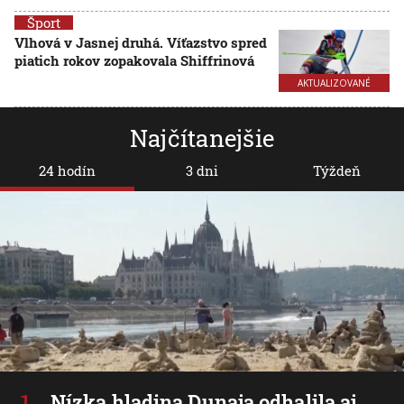
Šport
Vlhová v Jasnej druhá. Víťazstvo spred
piatich rokov zopakovala Shiffrinová
AKTUALIZOVANÉ
Najčítanejšie
24 hodín
3 dni
Týždeň
Nízka hladina Dunaja odhalila aj