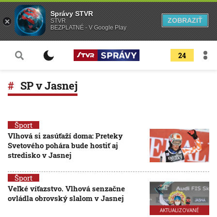
Správy STVR
ZOBRAZIŤ
STVR
BEZPLATNÉ - V Google Play
24
SP v Jasnej
Šport
Vlhová si zasúťaží doma: Preteky
Svetového pohára bude hostiť aj
stredisko v Jasnej
Šport
Veľké víťazstvo. Vlhová senzačne
ovládla obrovský slalom v Jasnej
AKTUALIZOVANÉ