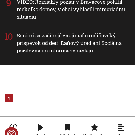
VIDEO: Rozsiahly požiar v Braväcove pohltil
niekoľko domov, v obci vyhlásili mimoriadnu
situáciu
Seniori sa začínajú zaujímať o rodičovský
príspevok od detí. Daňový úrad ani Sociálna
poisťovňa im informácie nedajú
1