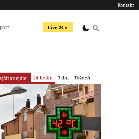
Kontakt
port
Live 24
24 hodín
3 dni
Týždeň
ajčítanejšie