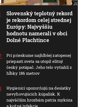
Slovenský teplotný rekord
je rekordom celej strednej
Európy: Najvyššiu
hodnotu namerali v obci
Dolné Plachtince
Pri prieskume najhlbšej zatopenej
priepasti sveta sa utopil elitný
český potápač. Jeho telo vytiahli z
hĺbky 186 metrov
Hygienici upozorňujú na desiatky
nevyhovujúcich kúpalísk. K
najväčším hrozbám patria mykóza
a kožné infekcie