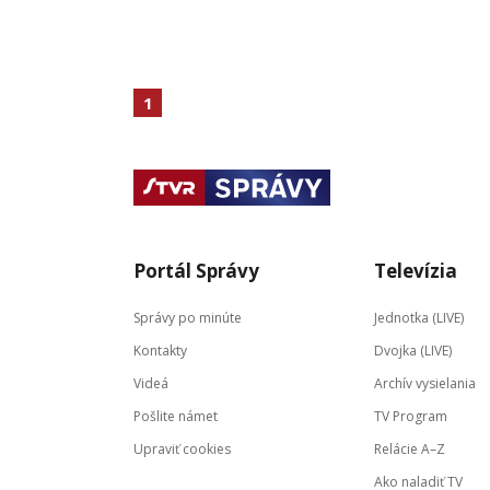
1
Portál Správy
Televízia
Správy po minúte
Jednotka (LIVE)
Kontakty
Dvojka (LIVE)
Videá
Archív vysielania
Pošlite námet
TV Program
Upraviť cookies
Relácie A–Z
Ako naladiť TV