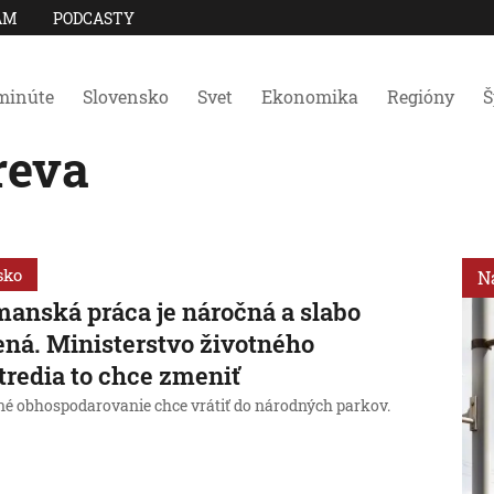
AM
PODCASTY
minúte
Slovensko
Svet
Ekonomika
Regióny
Š
reva
sko
N
anská práca je náročná a slabo
ená. Ministerstvo životného
tredia to chce zmeniť
né obhospodarovanie chce vrátiť do národných parkov.