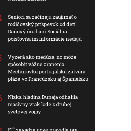
Seniori sa začínajú zaujímať o
rodičovský príspevok od detí.
Daňový úrad ani Sociálna
poisťovňa im informácie nedajú
Vyzerá ako medúza, no môže
spôsobiť vážne zranenia.
Mechúrovka portugalská zatvára
pláže vo Francúzsku aj Španielsku
Nízka hladina Dunaja odhalila
masívny vrak lode z druhej
svetovej vojny
EÚ zavádza nové pravidlá pre