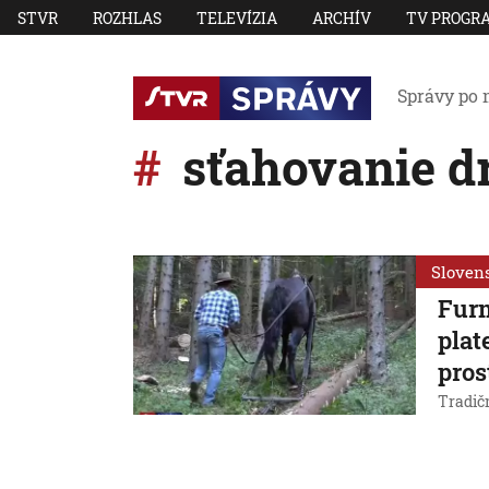
STVR
ROZHLAS
TELEVÍZIA
ARCHÍV
TV PROGR
Správy po 
sťahovanie d
Sloven
Furm
plat
pros
Tradič