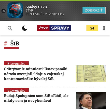
Správy STVR
ZOBRAZIŤ
STVR
BEZPLATNÉ - V Google Play
24
ŠtB
Slovensko
Odkrývanie minulosti: Ústav pamäti
národa zverejnil údaje o vojenskej
kontrarozviedke bývalej ŠtB
Slovensko
Budaj: Spoluprácu som ŠtB sľúbil, ale
nikdy som ju nevykonával