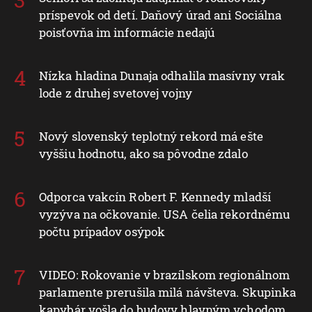
príspevok od detí. Daňový úrad ani Sociálna
poisťovňa im informácie nedajú
Nízka hladina Dunaja odhalila masívny vrak
lode z druhej svetovej vojny
Nový slovenský teplotný rekord má ešte
vyššiu hodnotu, ako sa pôvodne zdalo
Odporca vakcín Robert F. Kennedy mladší
vyzýva na očkovanie. USA čelia rekordnému
počtu prípadov osýpok
VIDEO: Rokovanie v brazílskom regionálnom
parlamente prerušila milá návšteva. Skupinka
kapybár vošla do budovy hlavným vchodom