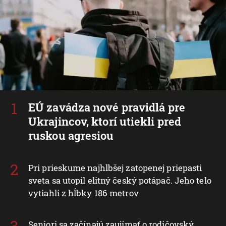
EÚ zavádza nové pravidlá pre
Ukrajincov, ktorí utiekli pred
ruskou agresiou
Pri prieskume najhlbšej zatopenej priepasti
sveta sa utopil elitný český potápač. Jeho telo
vytiahli z hĺbky 186 metrov
Seniori sa začínajú zaujímať o rodičovský