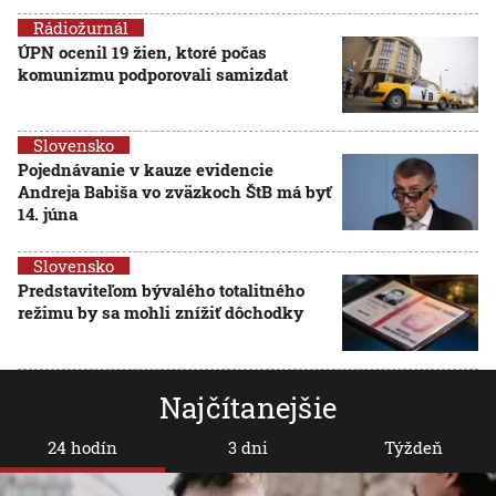
Rádiožurnál
ÚPN ocenil 19 žien, ktoré počas
komunizmu podporovali samizdat
Slovensko
Pojednávanie v kauze evidencie
Andreja Babiša vo zväzkoch ŠtB má byť
14. júna
Slovensko
Predstaviteľom bývalého totalitného
režimu by sa mohli znížiť dôchodky
Najčítanejšie
24 hodín
3 dni
Týždeň