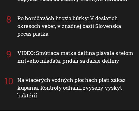
Po horúčavách hrozia búrky: V desiatich
okresoch večer, v značnej časti Slovenska
počas piatka
VIDEO: Smútiaca matka delfína plávala s telom
mŕtveho mláďaťa, pridali sa ďalšie delfíny
Na viacerých vodných plochách platí zákaz
kúpania. Kontroly odhalili zvýšený výskyt
baktérií