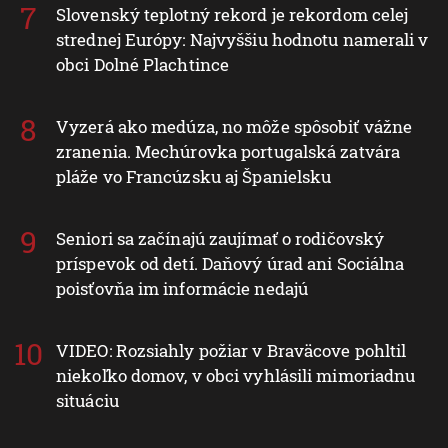
Slovenský teplotný rekord je rekordom celej
strednej Európy: Najvyššiu hodnotu namerali v
obci Dolné Plachtince
Vyzerá ako medúza, no môže spôsobiť vážne
zranenia. Mechúrovka portugalská zatvára
pláže vo Francúzsku aj Španielsku
Seniori sa začínajú zaujímať o rodičovský
príspevok od detí. Daňový úrad ani Sociálna
poisťovňa im informácie nedajú
VIDEO: Rozsiahly požiar v Braväcove pohltil
niekoľko domov, v obci vyhlásili mimoriadnu
situáciu