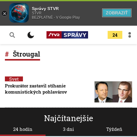
Správy STVR
ZOBRAZIŤ
STVR
BEZPLATNÉ - V Google Play
24
Štrougal
Svet
Prokurátor zastavil stíhanie
komunistických pohlavárov
Najčítanejšie
24 hodín
3 dni
Týždeň