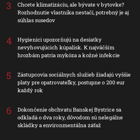
Chcete klimatizáciu, ale bývate v bytovke?
Rozhodnutie vlastníka nestačí, potrebný je aj
súhlas susedov
Hygienici upozorňujú na desiatky
nevyhovujúcich kúpalísk. K najväčším
hrozbám patria mykóza a kožné infekcie
Zástupcovia sociálnych služieb žiadajú vyššie
platy pre opatrovateľky, postupne o 200 eur
každý rok
Dokončenie obchvatu Banskej Bystrice sa
odkladá o dva roky, dôvodom sú nelegálne
skládky a environmentálna záťaž