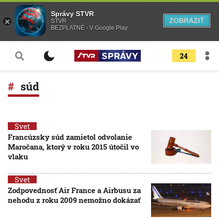
Správy STVR
ZOBRAZIŤ
STVR
BEZPLATNÉ - V Google Play
24
súd
Svet
Francúzsky súd zamietol odvolanie
Maročana, ktorý v roku 2015 útočil vo
vlaku
Svet
Zodpovednosť Air France a Airbusu za
nehodu z roku 2009 nemožno dokázať