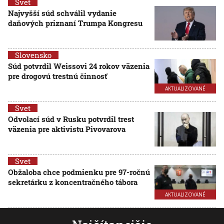
Svet
Najvyšší súd schválil vydanie
daňových priznaní Trumpa Kongresu
Slovensko
Súd potvrdil Weissovi 24 rokov väzenia
pre drogovú trestnú činnosť
AKTUALIZOVANÉ
Svet
Odvolací súd v Rusku potvrdil trest
väzenia pre aktivistu Pivovarova
Svet
Obžaloba chce podmienku pre 97-ročnú
sekretárku z koncentračného tábora
AKTUALIZOVANÉ