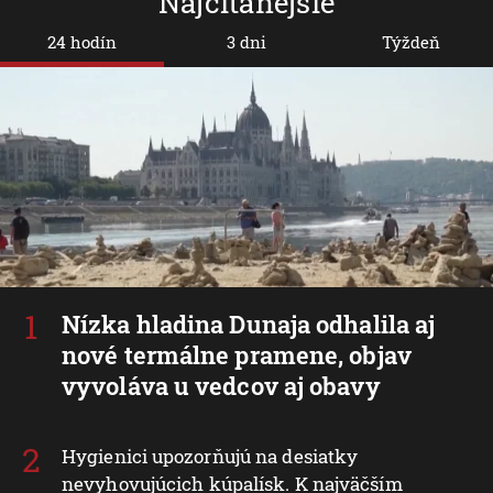
Najčítanejšie
24 hodín
3 dni
Týždeň
Nízka hladina Dunaja odhalila aj
nové termálne pramene, objav
vyvoláva u vedcov aj obavy
Hygienici upozorňujú na desiatky
nevyhovujúcich kúpalísk. K najväčším