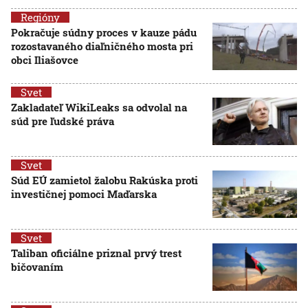
Regióny
Pokračuje súdny proces v kauze pádu
rozostavaného diaľničného mosta pri
obci Iliašovce
Svet
Zakladateľ WikiLeaks sa odvolal na
súd pre ľudské práva
Svet
Súd EÚ zamietol žalobu Rakúska proti
investičnej pomoci Maďarska
Svet
Taliban oficiálne priznal prvý trest
bičovaním