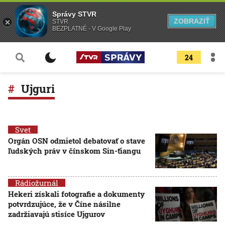
Správy STVR
ZOBRAZIŤ
STVR
BEZPLATNÉ - V Google Play
24
Ujguri
Svet
Orgán OSN odmietol debatovať o stave
ľudských práv v čínskom Sin-ťiangu
Rádiožurnál
Hekeri získali fotografie a dokumenty
potvrdzujúce, že v Číne násilne
zadržiavajú stisíce Ujgurov