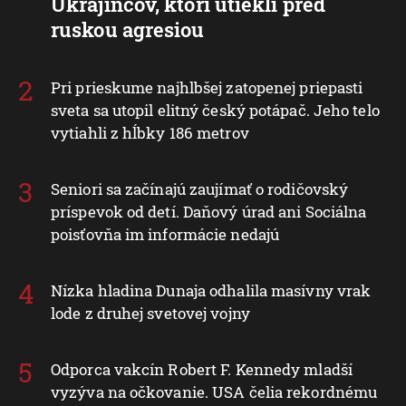
Ukrajincov, ktorí utiekli pred
ruskou agresiou
Pri prieskume najhlbšej zatopenej priepasti
sveta sa utopil elitný český potápač. Jeho telo
vytiahli z hĺbky 186 metrov
Seniori sa začínajú zaujímať o rodičovský
príspevok od detí. Daňový úrad ani Sociálna
poisťovňa im informácie nedajú
Nízka hladina Dunaja odhalila masívny vrak
lode z druhej svetovej vojny
Odporca vakcín Robert F. Kennedy mladší
vyzýva na očkovanie. USA čelia rekordnému