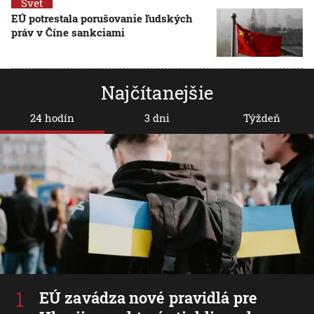
Svet
EÚ potrestala porušovanie ľudských
práv v Číne sankciami
Najčítanejšie
24 hodín
3 dni
Týždeň
EÚ zavádza nové pravidlá pre