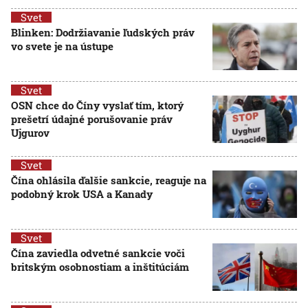
Svet
Blinken: Dodržiavanie ľudských práv
vo svete je na ústupe
Svet
OSN chce do Číny vyslať tím, ktorý
prešetrí údajné porušovanie práv
Ujgurov
Svet
Čína ohlásila ďalšie sankcie, reaguje na
podobný krok USA a Kanady
Svet
Čína zaviedla odvetné sankcie voči
britským osobnostiam a inštitúciám