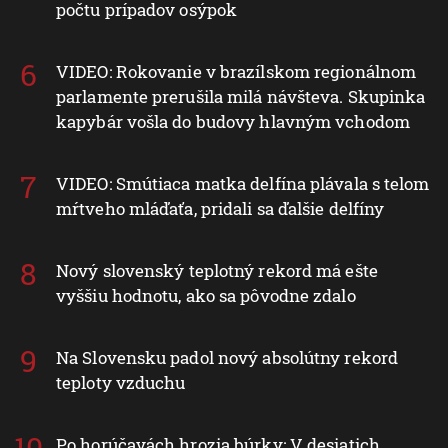
počtu prípadov osýpok
VIDEO: Rokovanie v brazílskom regionálnom
parlamente prerušila milá návšteva. Skupinka
kapybár vošla do budovy hlavným vchodom
VIDEO: Smútiaca matka delfína plávala s telom
mŕtveho mláďaťa, pridali sa ďalšie delfíny
Nový slovenský teplotný rekord má ešte
vyššiu hodnotu, ako sa pôvodne zdalo
Na Slovensku padol nový absolútny rekord
teploty vzduchu
Po horúčavách hrozia búrky: V desiatich